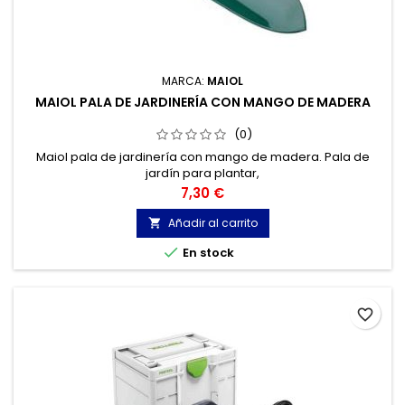
MARCA:
MAIOL
MAIOL PALA DE JARDINERÍA CON MANGO DE MADERA
(0)
Maiol pala de jardinería con mango de madera. Pala de
jardín para plantar,
Precio
7,30 €
Añadir al carrito


En stock
favorite_border