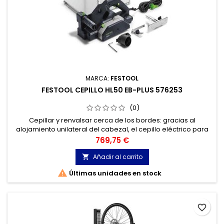
MARCA:
FESTOOL
FESTOOL CEPILLO HL50 EB-PLUS 576253
(0)
Cepillar y renvalsar cerca de los bordes: gracias al
alojamiento unilateral del cabezal, el cepillo eléctrico para
madera HL 850 permite trabajar a ras y con profundidad de
Precio
769,75 €
renvalso ilimitada.
Añadir al carrito


Últimas unidades en stock
favorite_border