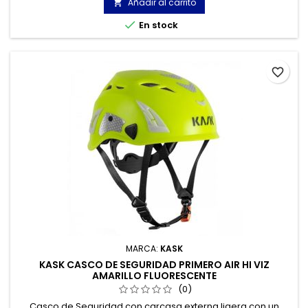
Añadir al carrito


En stock
favorite_border
MARCA:
KASK
KASK CASCO DE SEGURIDAD PRIMERO AIR HI VIZ
AMARILLO FLUORESCENTE
(0)
Casco de Seguridad con carcasa externa ligera con un