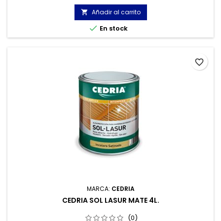
Añadir al carrito


En stock
favorite_border
MARCA:
CEDRIA
CEDRIA SOL LASUR MATE 4L.
(0)