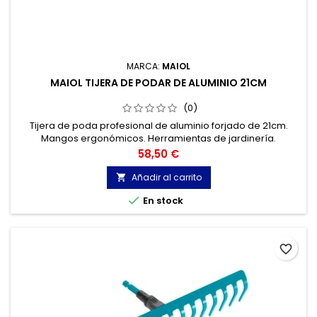
MARCA:
MAIOL
MAIOL TIJERA DE PODAR DE ALUMINIO 21CM
(0)
Tijera de poda profesional de aluminio forjado de 21cm.
Mangos ergonómicos. Herramientas de jardinería.
Precio
58,50 €
Añadir al carrito


En stock
favorite_border