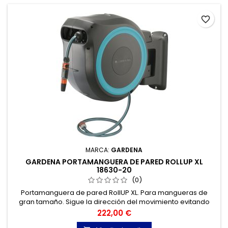
favorite_border
MARCA:
GARDENA
GARDENA PORTAMANGUERA DE PARED ROLLUP XL
18630-20
(0)
Portamanguera de pared RollUP XL. Para mangueras de
gran tamaño. Sigue la dirección del movimiento evitando
que la manguera se doble.
Precio
222,00 €