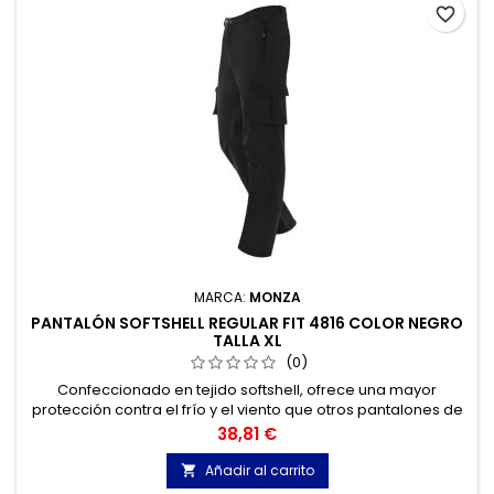
favorite_border
MARCA:
MONZA
PANTALÓN SOFTSHELL REGULAR FIT 4816 COLOR NEGRO
TALLA XL
(0)
Confeccionado en tejido softshell, ofrece una mayor
protección contra el frío y el viento que otros pantalones de
trabajo.
Precio
38,81 €
Añadir al carrito
