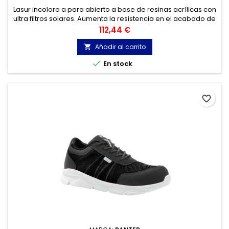
Lasur incoloro a poro abierto a base de resinas acrílicas con
ultra filtros solares. Aumenta la resistencia en el acabado de
maderas expuestas en exteriores.
Precio
112,44 €
Añadir al carrito


En stock
favorite_border