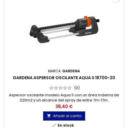
MARCA:
GARDENA
GARDENA ASPERSOR OSCILANTE AQUA S 18700-20
(0)
Aspersor oscilante modelo Aqua S con un área máxima de
220m2 y un alcance del spray de entre 7m-17m.
Precio
38,40 €
Añadir al carrito


En stock