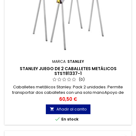
MARCA:
STANLEY
STANLEY JUEGO DE 2 CABALLETES METÁLICOS
STST81337-1
(0)
Caballetes metálicos Stanley. Pack 2 unidades. Permite
transportar dos caballetes con una sola manoApoyo de
goma antideslizante. Crea fricción en la superficie durante el
Precio
60,50 €
corte.
Añadir al carrito


En stock