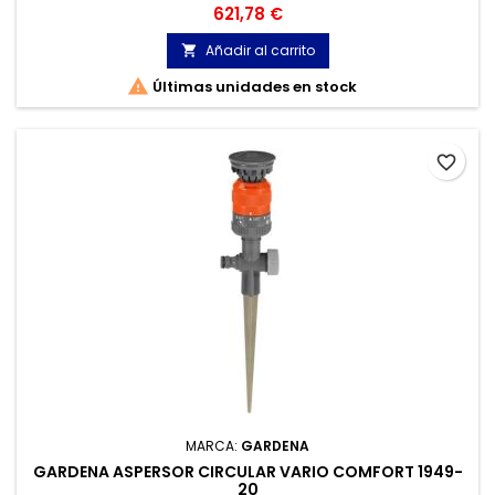
almacenamiento de energía de 560 Wh.
Precio
621,78 €
Añadir al carrito


Últimas unidades en stock
favorite_border
MARCA:
GARDENA
GARDENA ASPERSOR CIRCULAR VARIO COMFORT 1949-
20