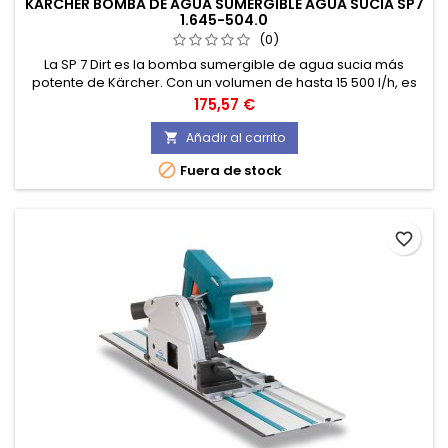
KARCHER BOMBA DE AGUA SUMERGIBLE AGUA SUCIA SP7
1.645-504.0
(0)
La SP 7 Dirt es la bomba sumergible de agua sucia más
potente de Kärcher. Con un volumen de hasta 15 500 l/h, es
ideal para tareas especialmente exigentes de desagüe, por
Precio
175,57 €
ejemplo, en grandes estanques de jardín, zanjas o sótanos
inundados.
Añadir al carrito


Fuera de stock
favorite_border