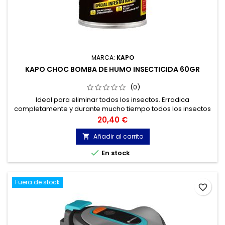
MARCA:
KAPO
KAPO CHOC BOMBA DE HUMO INSECTICIDA 60GR
(0)
Ideal para eliminar todos los insectos. Erradica
completamente y durante mucho tiempo todos los insectos
voladores y rastreros.
Precio
20,40 €
Añadir al carrito


En stock
Fuera de stock
favorite_border