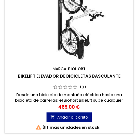
MARCA:
BIOHORT
BIKELIFT ELEVADOR DE BICICLETAS BASCULANTE
(0)
Desde una bicicleta de montaña eléctrica hasta una
bicicleta de carreras: el Biohort BikeLift sube cualquier
bicicleta verticalmente por la pared hacia arriba sin apenas
Precio
465,00 €
esfuerzo.
Añadir al carrito


Últimas unidades en stock