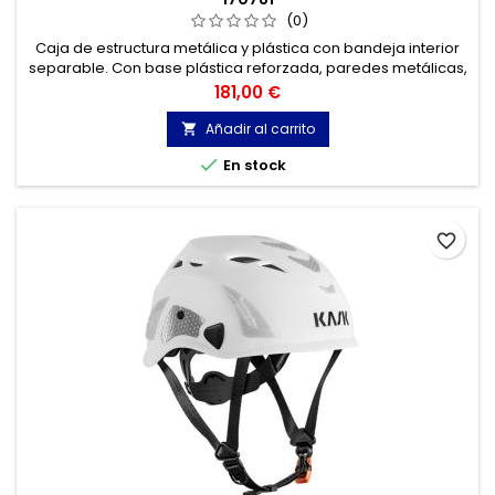
(0)
Caja de estructura metálica y plástica con bandeja interior
separable. Con base plástica reforzada, paredes metálicas,
y tapa de estructura plástica reforzada. Con 2 cierres
Precio
181,00 €
metálicos de seguridad y orificio para candado.
Añadir al carrito


En stock
favorite_border