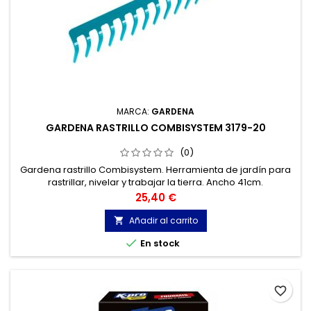
MARCA:
GARDENA
GARDENA RASTRILLO COMBISYSTEM 3179-20
(0)
Gardena rastrillo Combisystem. Herramienta de jardín para
rastrillar, nivelar y trabajar la tierra. Ancho 41cm.
Precio
25,40 €
Añadir al carrito


En stock
favorite_border