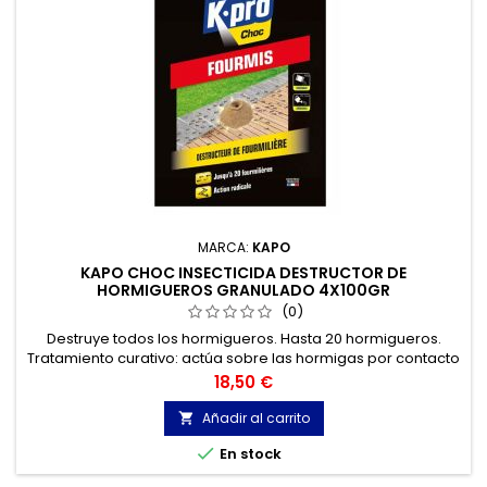
MARCA:
KAPO
KAPO CHOC INSECTICIDA DESTRUCTOR DE
HORMIGUEROS GRANULADO 4X100GR
(0)
Destruye todos los hormigueros. Hasta 20 hormigueros.
Tratamiento curativo: actúa sobre las hormigas por contacto
e ingestión. Se utiliza para quitar el polvo o regar sobre el
Precio
18,50 €
hormiguero. Acción radical.
Añadir al carrito


En stock