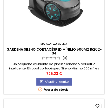
MARCA:
GARDENA
GARDENA SILENO CORTACÉSPED MÍNIMO 500M2 15202-
34
(0)
Un pequeño ayudante de jardín silencioso, versátil e
inteligente. El robot cortacésped Sileno Minimo 500 m² es
ideal para céspedes pequeños, ya que combina alto
Precio
725,23 €
rendimiento y precisión con un corte cómodo.
Añadir al carrito


Fuera de stock
favorite_border