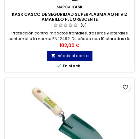
MARCA:
KASK
KASK CASCO DE SEGURIDAD SUPERPLASMA AQ HI VIZ
AMARILLO FLUORESCENTE
(0)
Protección contra impactos frontales, traseros y laterales
conforme a la norma EN 12492. Diseñado con 10 etnradas de
aire que maximizan el flujo de aire interno.
Precio
102,00 €
Añadir al carrito


En stock
favorite_border