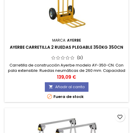
MARCA:
AYERBE
AYERBE CARRETILLA 2 RUEDAS PLEGABLE 350KG 350CN
(0)
Carretilla de construcción Ayerbe modelo AY-350-CN. Con
pala extensible. Ruedas neumáticas de 260 mm. Capacidad
máxima de carga 350 kg. Peso 12,6 kg.
Precio
139,09 €
Añadir al carrito


Fuera de stock
favorite_border