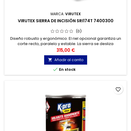
MARCA:
VIRUTEX
VIRUTEX SIERRA DE INCISIÓN SRI174T 7400300
(0)
Diseño robusto y ergonómico. El riel opcional garantiza un
corte recto, paralelo y estable. La sierra se desliza
directamente sobre el riel sin necesidad de accesorios
Precio
315,00 €
intermedios.
Añadir al carrito


En stock
favorite_border