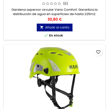
(0)
Gardena aspersor circular Vario Comfort. Garantiza la
distribución de agua en superficies de hasta 225m2.
Precio
30,80 €
Añadir al carrito


En stock
favorite_border