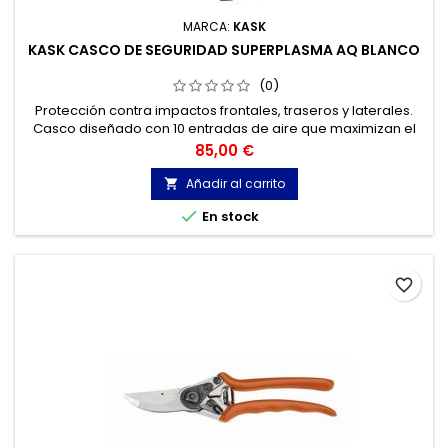
MARCA:
KASK
KASK CASCO DE SEGURIDAD SUPERPLASMA AQ BLANCO
(0)
Protección contra impactos frontales, traseros y laterales.
Casco diseñado con 10 entradas de aire que maximizan el
flujo de aire interno a través de los canales de salida
Precio
85,00 €
proporcionando una excelente transpiración del casco.
Añadir al carrito


En stock
favorite_border