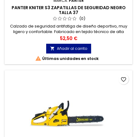
MARCA:
PANTER
PANTER KNITER S3 ZAPATILLAS DE SEGURIDAD NEGRO
TALLA 37
(0)
Calzado de seguridad antifatiga de diseño deportivo, muy
ligero y confortable. Fabricado en tejido técnico de alta
resistencia muy transpirable, con un atractivo diseño y
Precio
52,50 €
estética sport-casual.
Añadir al carrito


Últimas unidades en stock
favorite_border