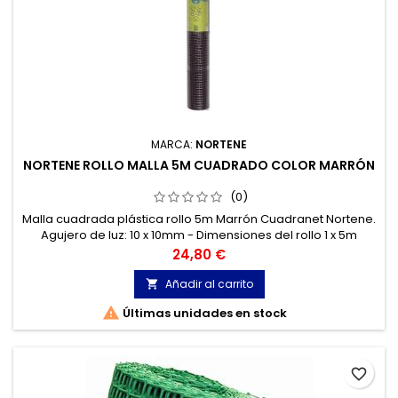
MARCA:
NORTENE
NORTENE ROLLO MALLA 5M CUADRADO COLOR MARRÓN
(0)
Malla cuadrada plástica rollo 5m Marrón Cuadranet Nortene.
Agujero de luz: 10 x 10mm - Dimensiones del rollo 1 x 5m
Precio
24,80 €
Añadir al carrito


Últimas unidades en stock
favorite_border