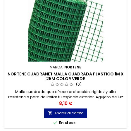
MARCA:
NORTENE
NORTENE CUADRANET MALLA CUADRADA PLÁSTICO 1M X
25M COLOR VERDE
(0)
Malla cuadrada que ofrece protección, rigidez y alta
resistencia para delimitar tu espacio exterior. Agujero de luz
10x10mm. Color verde. Se vende por metro lineal.
Precio
8,10 €
Añadir al carrito


En stock