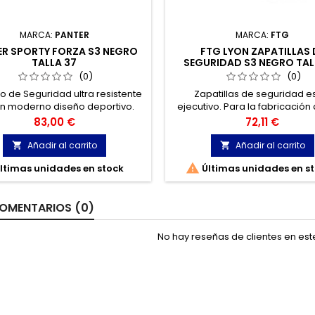
MARCA:
PANTER
MARCA:
FTG
ER SPORTY FORZA S3 NEGRO
FTG LYON ZAPATILLAS 
TALLA 37
SEGURIDAD S3 NEGRO TAL
(0)
(0)
 de Seguridad ultra resistente
Zapatillas de seguridad es
n moderno diseño deportivo.
ejecutivo. Para la fabricación
orpora la nueva tecnología
zapato se ha utilizado una mi
Precio
Precio
83,00 €
72,11 €
OTEX® , resistencia 10 veces
negra. Su interior están fabri
ior a los actuales materiales,
tela transpirable.
Añadir al carrito
Añadir al carrito


zados en condiciones extremas.

ltimas unidades en stock
Últimas unidades en s
ación respetuosa con el medio
ambiente.
OMENTARIOS (0)
No hay reseñas de clientes en es