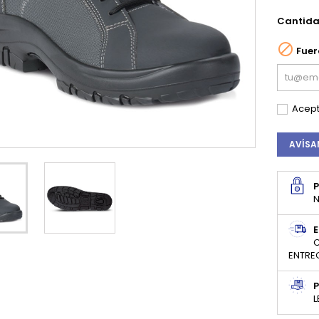
Cantid

Fuer
Acept
AVÍSA
N
E
C
ENTRE
P
L