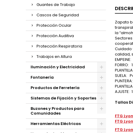
Guantes de Trabajo
DESCRI
Cascos de Seguridad
Zapato ba
Protección Ocular
transpira
la “almoh
Protección Auditiva
Sectores 
cooperat
Protección Respiratoria
Cuidado 
calidad, 
Trabajos en Altura
EMPEINE:
FORRO:
Iluminación y Electricidad
PLANTILLA
SUELA:
P
Fontanería
PUNTERA
PLANTILL
Productos de Ferretería
AJUSTE:
Sistemas de Fijación y Soportes
Tallas D
Buzones y Productos para
Comunidades
FTG Lyon
FTG Lyon
Herramientas Eléctricas
FTG Lyon