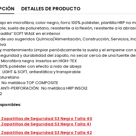
PCIÓN
DETALLES DE PRODUCTO
jo en microfibra, color negro, forro 100% poliéster, plantilla HRP no met
ble, suela de poliuretano, resistente a la flexión, resistente a la abrasi
adilla” SOFT WALK en el interior.
de uso sugeridos Química/Alimentación, Construcción, Servicios, Ind
iva
y mantenimiento Limpiar periódicamente la suela y el empeine con
seguridad y durabilidad del zapato, no secar cerca de una fuente de
Microfibra negra. Insertos en HIGH-TEX
100% poliéster con efecto a nido de abeja
:
LIGHT & SOFT, antiestática y transpirable
oliuretano
:
No metálica TOP COMPOSITE
A ANTI-PERFORACIÓN:
No metálica HRP INSOLE
12
isponibles:
 Zapatillas de Seguridad S3 Negro Talla 40
 Zapatillas de Seguridad S3 Negro Talla 41
 Zapatillas de Seguridad S3 Negro Talla 42