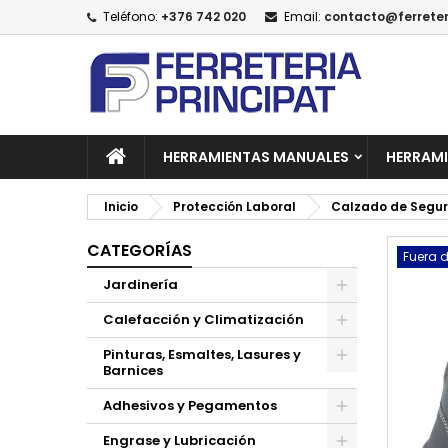
Teléfono:
+376 742 020
Email:
contacto@ferreter
A
C
I
add_circle_outline
De
No
HERRAMIENTAS MANUALES
HERRAMI
Inicio
Protección Laboral
Calzado de Segu
CATEGORÍAS
Fuera d
Jardinería
Calefacción y Climatización
Pinturas, Esmaltes, Lasures y
Barnices
Adhesivos y Pegamentos
Engrase y Lubricación