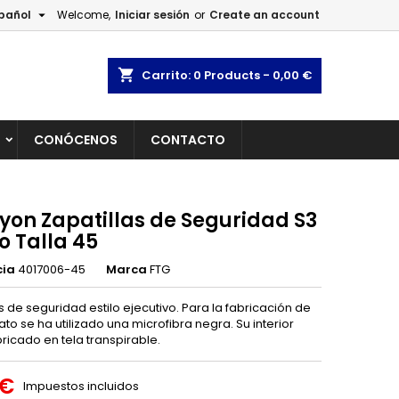

pañol
Welcome,
Iniciar sesión
or
Create an account
×
×
×
shopping_cart
Carrito:
0
Products - 0,00 €
L
CONÓCENOS
CONTACTO
n
s
Lyon Zapatillas de Seguridad S3
o Talla 45
cia
4017006-45
Marca
FTG
s de seguridad estilo ejecutivo. Para la fabricación de
to se ha utilizado una microfibra negra. Su interior
ricado en tela transpirable.
 €
Impuestos incluidos