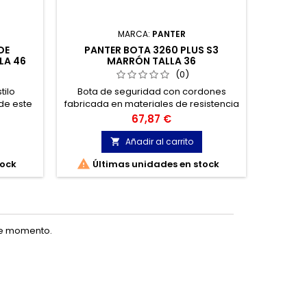
MARCA:
PANTER
DE
PANTER BOTA 3260 PLUS S3
FT
LA 46
MARRÓN TALLA 36
SEGUR
(0)
tilo
Bota de seguridad con cordones
Zapa
 de este
fabricada en materiales de resistencia
ejecutiv
crofibra
y durabilidad extraordinaria. Horma
zapato 
Precio
67,87 €
cado en
ergonómica y extra ancha, que ofrece
negra. 
un ancho especial y gran estabilidad.
Añadir al carrito


tock
Últimas unidades en stock
te momento.