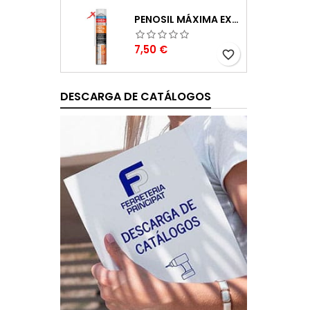
PENOSIL MÁXIMA EXPANSIÓN ESPUMA DE POLIURETANO 750ML
Precio
7,50 €
favorite_border
DESCARGA DE CATÁLOGOS