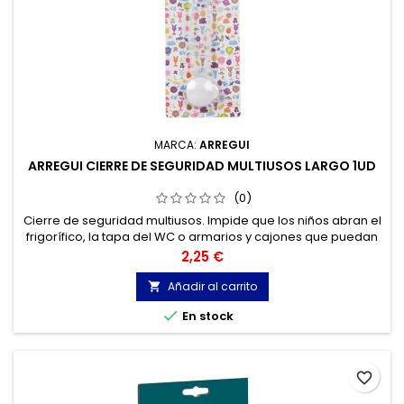
MARCA:
ARREGUI
ARREGUI CIERRE DE SEGURIDAD MULTIUSOS LARGO 1UD
(0)
Cierre de seguridad multiusos. Impide que los niños abran el
frigorífico, la tapa del WC o armarios y cajones que puedan
contener materiales peligrosos.
Precio
2,25 €
Añadir al carrito


En stock
favorite_border