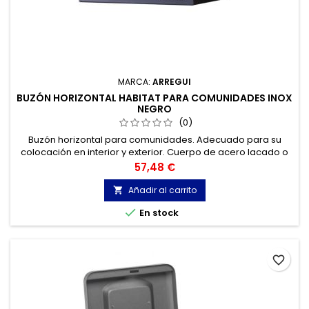
MARCA:
ARREGUI
BUZÓN HORIZONTAL HABITAT PARA COMUNIDADES INOX
NEGRO
(0)
Buzón horizontal para comunidades. Adecuado para su
colocación en interior y exterior. Cuerpo de acero lacado o
acero inoxidable. Frente de acero galvanizado o acero
Precio
57,48 €
inoxidable.
Añadir al carrito


En stock
favorite_border