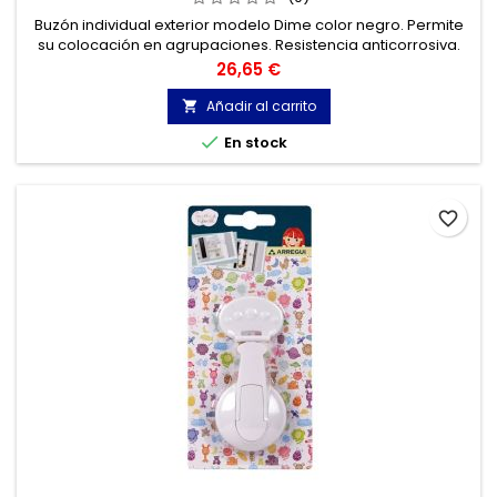
Buzón individual exterior modelo Dime color negro. Permite
su colocación en agrupaciones. Resistencia anticorrosiva.
Precio
26,65 €
Añadir al carrito


En stock
favorite_border