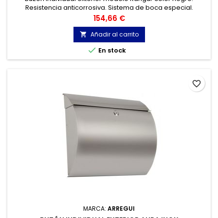
Resistencia anticorrosiva. Sistema de boca especial.
Precio
154,66 €
Añadir al carrito


En stock
favorite_border
MARCA:
ARREGUI