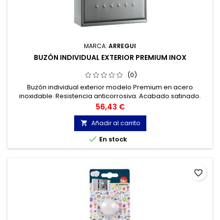
MARCA:
ARREGUI
BUZÓN INDIVIDUAL EXTERIOR PREMIUM INOX
(0)
Buzón individual exterior modelo Premium en acero
inoxidable. Resistencia anticorrosiva. Acabado satinado.
Precio
56,43 €
Añadir al carrito


En stock
favorite_border