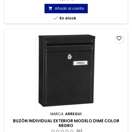
Añadir al carrito


En stock
favorite_border
MARCA:
ARREGUI
BUZÓN INDIVIDUAL EXTERIOR MODELO DIME COLOR
NEGRO
(0)