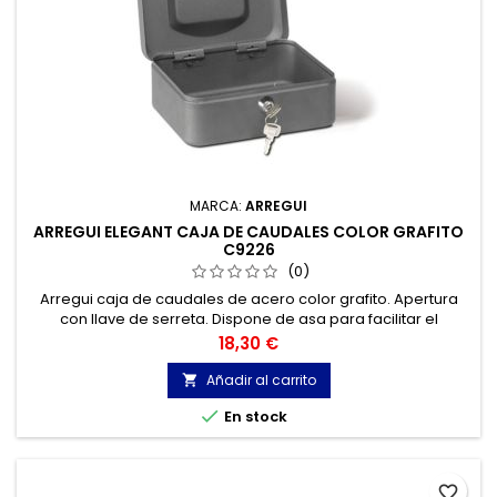
MARCA:
ARREGUI
ARREGUI ELEGANT CAJA DE CAUDALES COLOR GRAFITO
C9226
(0)
Arregui caja de caudales de acero color grafito. Apertura
con llave de serreta. Dispone de asa para facilitar el
transporte.
Precio
18,30 €
Añadir al carrito


En stock
favorite_border