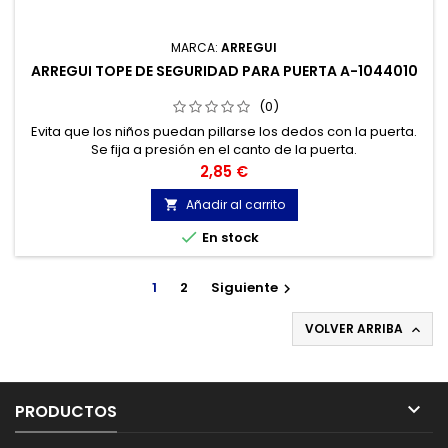
MARCA:
ARREGUI
ARREGUI TOPE DE SEGURIDAD PARA PUERTA A-1044010
(0)
Evita que los niños puedan pillarse los dedos con la puerta.
Se fija a presión en el canto de la puerta.
Precio
2,85 €
Añadir al carrito


En stock
1
2
Siguiente

VOLVER ARRIBA


PRODUCTOS