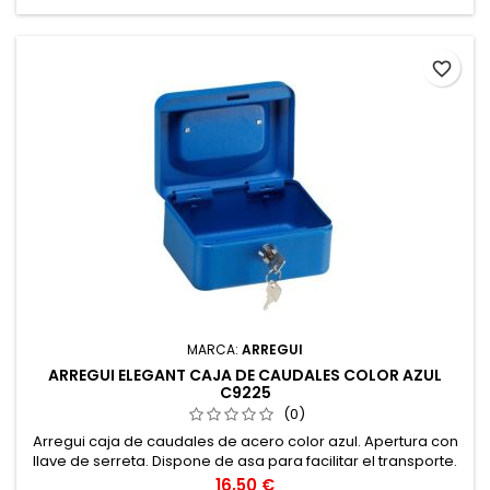
favorite_border
MARCA:
ARREGUI
ARREGUI ELEGANT CAJA DE CAUDALES COLOR AZUL
C9225
(0)
Arregui caja de caudales de acero color azul. Apertura con
llave de serreta. Dispone de asa para facilitar el transporte.
Precio
16,50 €