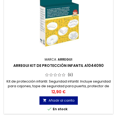
MARCA:
ARREGUI
ARREGUI KIT DE PROTECCIÓN INFANTIL A1044090
(0)
Kit de protección infantil. Seguridad infantil. Incluye seguridad
para cajones, tope de seguridad para puerta, protector de
esquinas, protector de enchufes y cierre de seguridad
Precio
12,90 €
multiusos.
Añadir al carrito


En stock