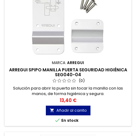
MARCA:
ARREGUI
ARREGUI SPIPO MANILLA PUERTA SEGURIDAD HIGIÉNICA
SEG040-04
(0)
Solución para abrir la puerta sin tocar la manilla con las
manos, de forma higiénica y segura.
Precio
13,40 €
Añadir al carrito


En stock