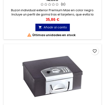
(0)
Buzon individual exterior Premium Maxi en color negro.
Incluye un perfil de goma tras el tarjetero, que evita la
entrada de agua. Especial para catálogos, revistas, sobres
Precio
35,86 €
grandes…
Añadir al carrito


Últimas unidades en stock
favorite_border