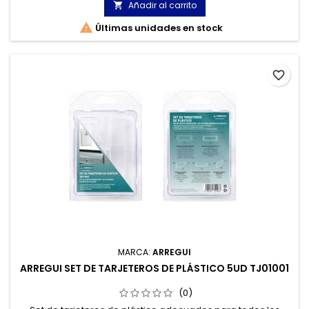
Añadir al carrito


Últimas unidades en stock
favorite_border
MARCA:
ARREGUI
ARREGUI SET DE TARJETEROS DE PLÁSTICO 5UD TJ01001
(0)