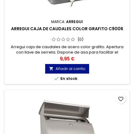
MARCA:
ARREGUI
ARREGUI CAJA DE CAUDALES COLOR GRAFITO C9006
(0)
Arregui caja de caudales de acero color grafito. Apertura
con llave de serreta. Dispone de asa para facilitar el
transporte.
Precio
9,95 €
Añadir al carrito


En stock
favorite_border