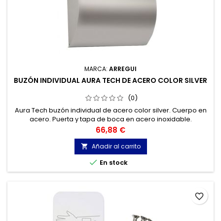
MARCA:
ARREGUI
BUZÓN INDIVIDUAL AURA TECH DE ACERO COLOR SILVER
(0)
Aura Tech buzón individual de acero color silver. Cuerpo en
acero. Puerta y tapa de boca en acero inoxidable.
Precio
66,88 €
Añadir al carrito


En stock
favorite_border