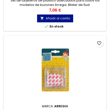
Set de tarjeteros de plástico adecuados para todos los
modelos de buzones Arregui. Blister de 5ud.
Precio
7,06 €
Añadir al carrito


En stock
favorite_border
MARCA:
ARREGUI