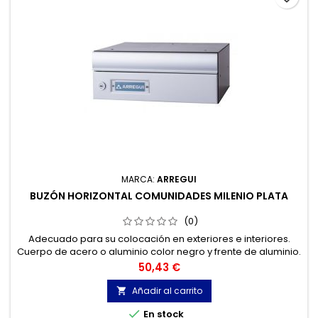
MARCA:
ARREGUI
BUZÓN HORIZONTAL COMUNIDADES MILENIO PLATA
(0)
Adecuado para su colocación en exteriores e interiores.
Cuerpo de acero o aluminio color negro y frente de aluminio.
Antivandálico.
Precio
50,43 €
Añadir al carrito


En stock