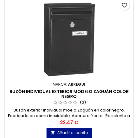
favorite_border
MARCA:
ARREGUI
BUZÓN INDIVIDUAL EXTERIOR MODELO ZAGUÁN COLOR
NEGRO
(0)
Buzón exterior individual moelo Zaguán en color negro.
Fabricado en acero inoxidable. Apertura frontal. Resistente a
la corrosión.
Precio
22,47 €
Añadir al carrito
