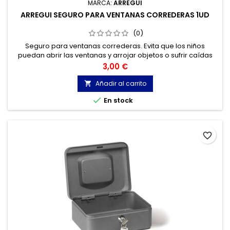
MARCA:
ARREGUI
ARREGUI SEGURO PARA VENTANAS CORREDERAS 1UD
(0)
Seguro para ventanas correderas. Evita que los niños
puedan abrir las ventanas y arrojar objetos o sufrir caídas
accidentales.
Precio
3,00 €
Añadir al carrito


En stock
favorite_border