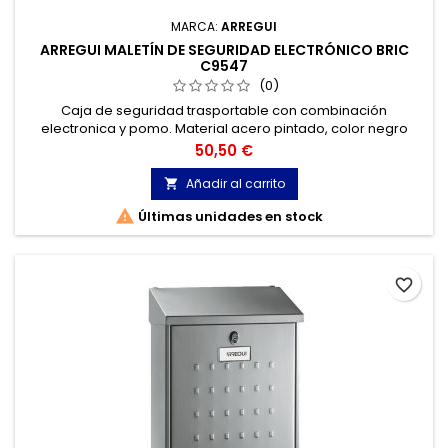
MARCA:
ARREGUI
ARREGUI MALETÍN DE SEGURIDAD ELECTRÓNICO BRIC
C9547
(0)
Caja de seguridad trasportable con combinación
electronica y pomo. Material acero pintado, color negro
texturado.
Precio
50,50 €
Añadir al carrito


Últimas unidades en stock
favorite_border