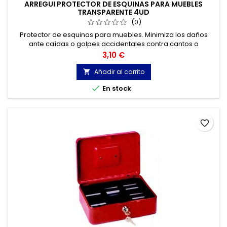
ARREGUI PROTECTOR DE ESQUINAS PARA MUEBLES
TRANSPARENTE 4UD
(0)
Protector de esquinas para muebles. Minimiza los daños
ante caídas o golpes accidentales contra cantos o
esquinas. Color transparente. 4 unidades.
Precio
3,10 €
Añadir al carrito


En stock
favorite_border