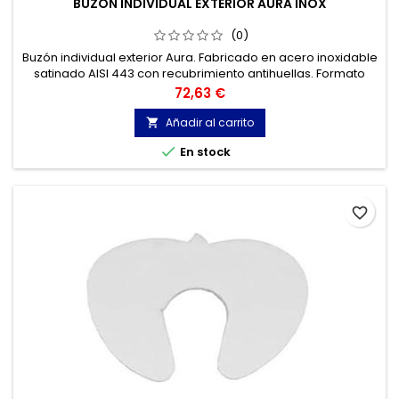
BUZÓN INDIVIDUAL EXTERIOR AURA INOX
(0)
Buzón individual exterior Aura. Fabricado en acero inoxidable
satinado AISI 443 con recubrimiento antihuellas. Formato
revista. Especial para catálogos, revistas, sobres grandes…
Precio
72,63 €
Añadir al carrito


En stock
favorite_border