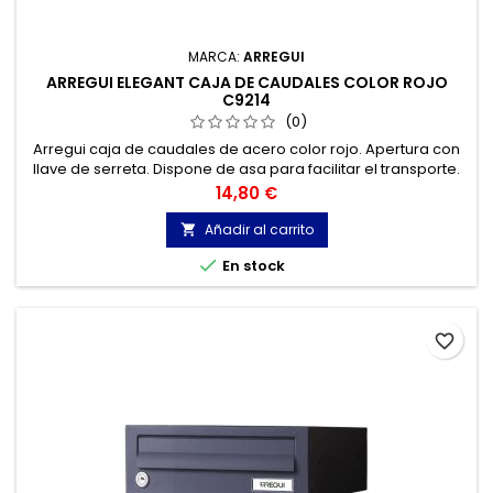
MARCA:
ARREGUI
ARREGUI ELEGANT CAJA DE CAUDALES COLOR ROJO
C9214
(0)
Arregui caja de caudales de acero color rojo. Apertura con
llave de serreta. Dispone de asa para facilitar el transporte.
Precio
14,80 €
Añadir al carrito


En stock
favorite_border