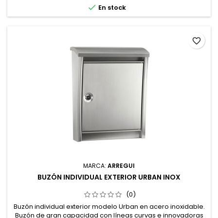

En stock
favorite_border
MARCA:
ARREGUI
BUZÓN INDIVIDUAL EXTERIOR URBAN INOX
(0)
Buzón individual exterior modelo Urban en acero inoxidable.
Buzón de gran capacidad con líneas curvas e innovadoras