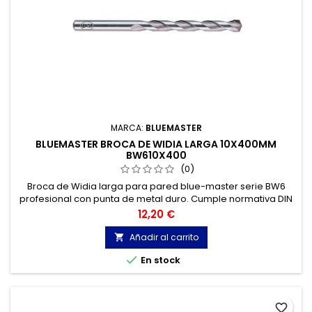
MARCA:
BLUEMASTER
BLUEMASTER BROCA DE WIDIA LARGA 10X400MM
BW610X400
(0)
Broca de Widia larga para pared blue-master serie BW6
profesional con punta de metal duro. Cumple normativa DIN
8039. Broca widia para Hormigón, Granito, Ladrillo, Piedra...
Precio
12,20 €
Cabeza de metal duro de tres cortes.
Añadir al carrito


En stock
favorite_border