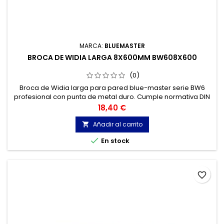
MARCA:
BLUEMASTER
BROCA DE WIDIA LARGA 8X600MM BW608X600
(0)
Broca de Widia larga para pared blue-master serie BW6
profesional con punta de metal duro. Cumple normativa DIN
8039. Broca widia para Hormigón, Granito, Ladrillo, Piedra...
Precio
18,40 €
Cabeza de metal duro de tres cortes.
Añadir al carrito


En stock
favorite_border