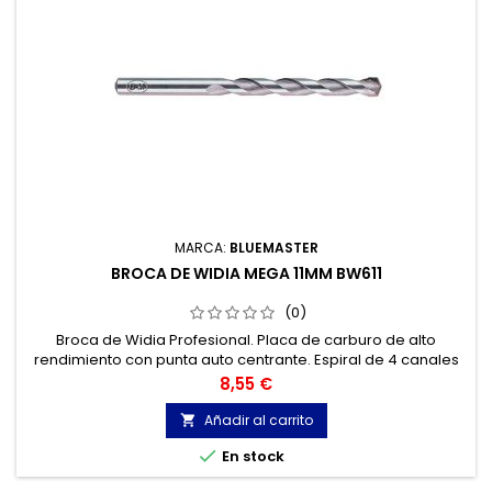
MARCA:
BLUEMASTER
BROCA DE WIDIA MEGA 11MM BW611
(0)
Broca de Widia Profesional. Placa de carburo de alto
rendimiento con punta auto centrante. Espiral de 4 canales
,para una óptima extracción del polvo. Mínima fricción
Precio
8,55 €
debido a su labio estrecho. Hormigones y materiales de
construcción, mármol, granito...
Añadir al carrito


En stock