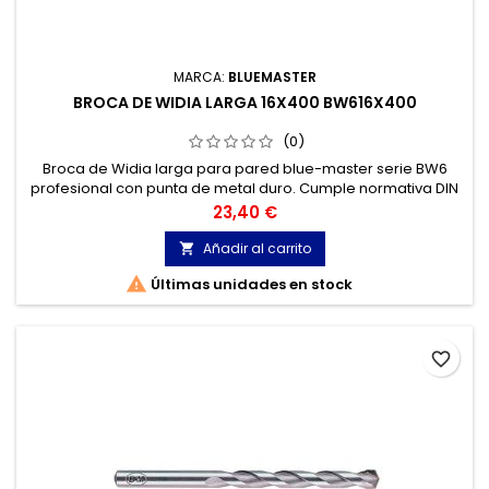
MARCA:
BLUEMASTER
BROCA DE WIDIA LARGA 16X400 BW616X400
(0)
Broca de Widia larga para pared blue-master serie BW6
profesional con punta de metal duro. Cumple normativa DIN
8039. Broca widia para Hormigón, Granito, Ladrillo, Piedra...
Precio
23,40 €
Cabeza de metal duro de tres cortes.
Añadir al carrito


Últimas unidades en stock
favorite_border