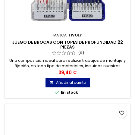
MARCA:
TIVOLY
JUEGO DE BROCAS CON TOPES DE PROFUNDIDAD 22
PIEZAS
(0)
Una composición ideal para realizar trabajos de montaje y
fijación, en todo tipo de materiales, incluidos nuestros
nuevos topes de profundidad.
Precio
39,40 €
Añadir al carrito


En stock
favorite_border