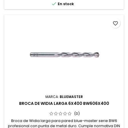

En stock
favorite_border
MARCA:
BLUEMASTER
BROCA DE WIDIA LARGA 6X400 BW606X400
(0)
Broca de Widia larga para pared blue-master serie BW6
profesional con punta de metal duro. Cumple normativa DIN