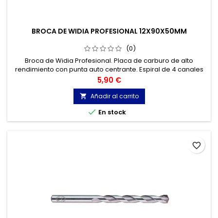
BROCA DE WIDIA PROFESIONAL 12X90X50MM
(0)
Broca de Widia Profesional. Placa de carburo de alto
rendimiento con punta auto centrante. Espiral de 4 canales
,para una óptima extracción del polvo. Mínima fricción
Precio
5,90 €
debido a su labio estrecho. Hormigones y materiales de
construcción, mármol, granito...
Añadir al carrito


En stock
favorite_border