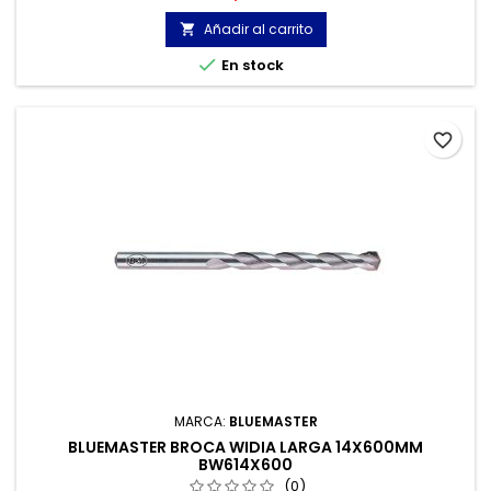
Cabeza de metal duro de tres cortes.
Añadir al carrito


En stock
favorite_border
MARCA:
BLUEMASTER
BLUEMASTER BROCA WIDIA LARGA 14X600MM
BW614X600
(0)