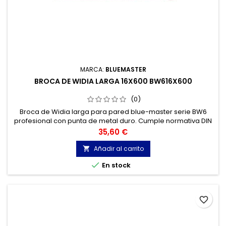
MARCA:
BLUEMASTER
BROCA DE WIDIA LARGA 16X600 BW616X600
(0)
Broca de Widia larga para pared blue-master serie BW6
profesional con punta de metal duro. Cumple normativa DIN
8039. Broca widia para Hormigón, Granito, Ladrillo, Piedra...
Precio
35,60 €
Cabeza de metal duro de tres cortes.
Añadir al carrito


En stock
favorite_border