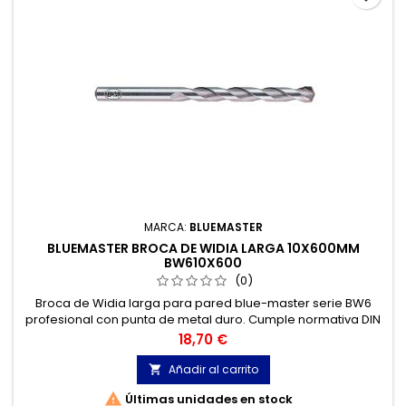
MARCA:
BLUEMASTER
BLUEMASTER BROCA DE WIDIA LARGA 10X600MM
BW610X600
(0)
Broca de Widia larga para pared blue-master serie BW6
profesional con punta de metal duro. Cumple normativa DIN
8039. Broca widia para Hormigón, Granito, Ladrillo, Piedra...
Precio
18,70 €
Cabeza de metal duro de tres cortes.
Añadir al carrito


Últimas unidades en stock