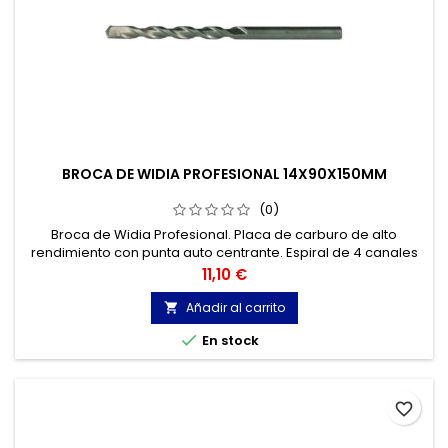
BROCA DE WIDIA PROFESIONAL 14X90X150MM
(0)
Broca de Widia Profesional. Placa de carburo de alto
rendimiento con punta auto centrante. Espiral de 4 canales
,para una óptima extracción del polvo. Mínima fricción
Precio
11,10 €
debido a su labio estrecho. Hormigones y materiales de
construcción, mármol, granito...
Añadir al carrito


En stock
favorite_border