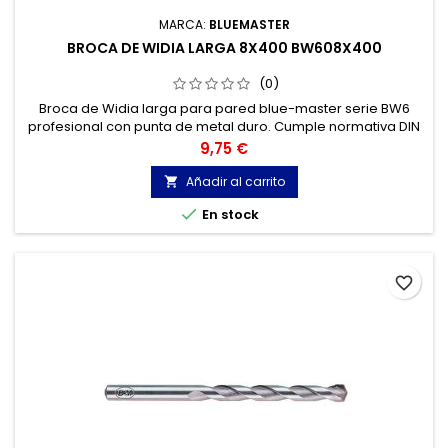
MARCA:
BLUEMASTER
BROCA DE WIDIA LARGA 8X400 BW608X400
(0)
Broca de Widia larga para pared blue-master serie BW6
profesional con punta de metal duro. Cumple normativa DIN
8039. Broca widia para Hormigón, Granito, Ladrillo, Piedra...
Precio
9,75 €
Cabeza de metal duro de tres cortes.
Añadir al carrito


En stock
favorite_border