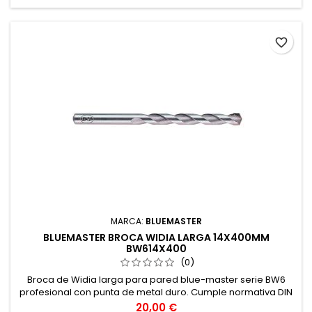
favorite_border
MARCA:
BLUEMASTER
BLUEMASTER BROCA WIDIA LARGA 14X400MM
BW614X400
(0)
Broca de Widia larga para pared blue-master serie BW6
profesional con punta de metal duro. Cumple normativa DIN
8039. Broca widia para Hormigón, Granito, Ladrillo, Piedra...
Precio
20,00 €