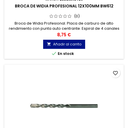
BROCA DE WIDIA PROFESIONAL 12X100MM BW612
(0)
Broca de Widia Profesional. Placa de carburo de alto
rendimiento con punta auto centrante. Espiral de 4 canales
,para una óptima extracción del polvo. Mínima fricción
Precio
8,75 €
debido a su labio estrecho. Hormigones y materiales de
construcción, mármol, granito...
Añadir al carrito


En stock
favorite_border