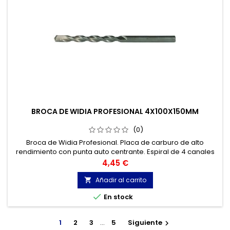
BROCA DE WIDIA PROFESIONAL 4X100X150MM
(0)
Broca de Widia Profesional. Placa de carburo de alto
rendimiento con punta auto centrante. Espiral de 4 canales
,para una óptima extracción del polvo. Mínima fricción
Precio
4,45 €
debido a su labio estrecho. Hormigones y materiales de
construcción, mármol, granito...
Añadir al carrito


En stock
1
2
3
…
5
Siguiente
