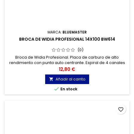
MARCA:
BLUEMASTER
BROCA DE WIDIA PROFESIONAL 14X100 BW614
(0)
Broca de Widia Profesional. Placa de carburo de alto
rendimiento con punta auto centrante. Espiral de 4 canales
,para una óptima extracción del polvo. Mínima fricción
Precio
12,80 €
debido a su labio estrecho. Hormigones y materiales de
construcción, mármol, granito...
Añadir al carrito


En stock
favorite_border