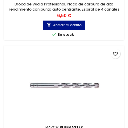
Broca de Widia Profesional. Placa de carburo de alto
rendimiento con punta auto centrante. Espiral de 4 canales
,para una óptima extracción del polvo. Mínima fricción
Precio
6,50 €
debido a su labio estrecho. Hormigones y materiales de
construcción, mármol, granito...
Añadir al carrito


En stock
favorite_border
MARCA:
BLUEMASTER