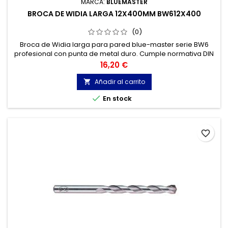
MARCA:
BLUEMASTER
BROCA DE WIDIA LARGA 12X400MM BW612X400
(0)
Broca de Widia larga para pared blue-master serie BW6
profesional con punta de metal duro. Cumple normativa DIN
8039. Broca widia para Hormigón, Granito, Ladrillo, Piedra...
Precio
16,20 €
Cabeza de metal duro de tres cortes.
Añadir al carrito


En stock
favorite_border