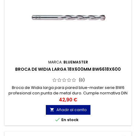
MARCA:
BLUEMASTER
BROCA DE WIDIA LARGA 18X600MM BW6618X600
(0)
Broca de Widia larga para pared blue-master serie BW6
profesional con punta de metal duro. Cumple normativa DIN
8039. Broca widia para Hormigón, Granito, Ladrillo, Piedra...
Precio
42,90 €
Cabeza de metal duro de tres cortes.
Añadir al carrito


En stock