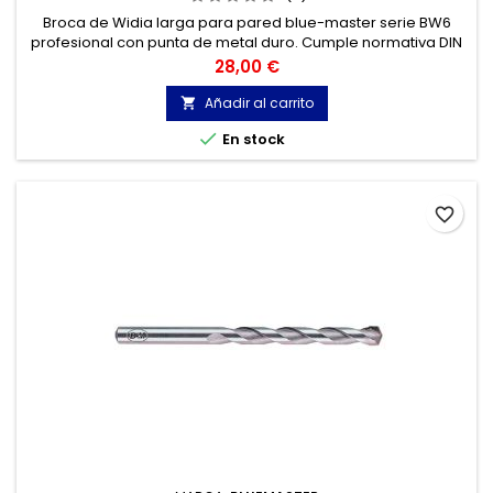
Broca de Widia larga para pared blue-master serie BW6
profesional con punta de metal duro. Cumple normativa DIN
8039. Broca widia para Hormigón, Granito, Ladrillo, Piedra...
Precio
28,00 €
Cabeza de metal duro de tres cortes.
Añadir al carrito


En stock
favorite_border