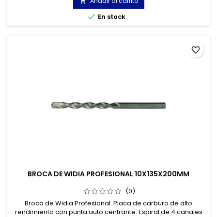
construcción, mármol, granito...
Añadir al carrito


En stock
favorite_border
BROCA DE WIDIA PROFESIONAL 10X135X200MM
(0)
Broca de Widia Profesional. Placa de carburo de alto
rendimiento con punta auto centrante. Espiral de 4 canales