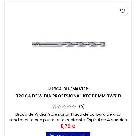
favorite_border
MARCA:
BLUEMASTER
BROCA DE WIDIA PROFESIONAL 10X100MM BW610
(0)
Broca de Widia Profesional. Placa de carburo de alto
rendimiento con punta auto centrante. Espiral de 4 canales
,para una óptima extracción del polvo. Mínima fricción
Precio
5,70 €
debido a su labio estrecho. Hormigones y materiales de