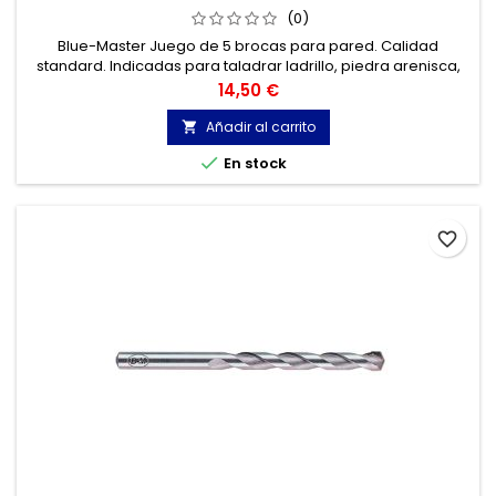
(0)
Blue-Master Juego de 5 brocas para pared. Calidad
standard. Indicadas para taladrar ladrillo, piedra arenisca,
uralita, cemento, etc... Fabricación según norma DIN 8039.
Precio
14,50 €
Cuerpo fresado. Plaquita de carburo de alto rendimiento.
Taladro de percusión.
Añadir al carrito


En stock
favorite_border