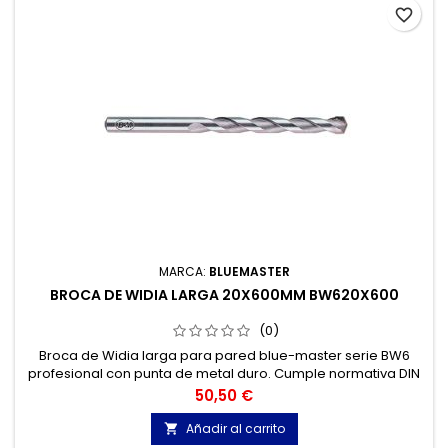
favorite_border
MARCA:
BLUEMASTER
BROCA DE WIDIA LARGA 20X600MM BW620X600
(0)
Broca de Widia larga para pared blue-master serie BW6
profesional con punta de metal duro. Cumple normativa DIN
8039. Broca widia para Hormigón, Granito, Ladrillo, Piedra...
Precio
50,50 €
Cabeza de metal duro de tres cortes.
Añadir al carrito
