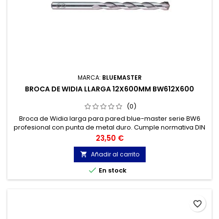
MARCA:
BLUEMASTER
BROCA DE WIDIA LLARGA 12X600MM BW612X600
(0)
Broca de Widia larga para pared blue-master serie BW6
profesional con punta de metal duro. Cumple normativa DIN
8039. Broca widia para Hormigón, Granito, Ladrillo, Piedra...
Precio
23,50 €
Cabeza de metal duro de tres cortes.
Añadir al carrito


En stock
favorite_border