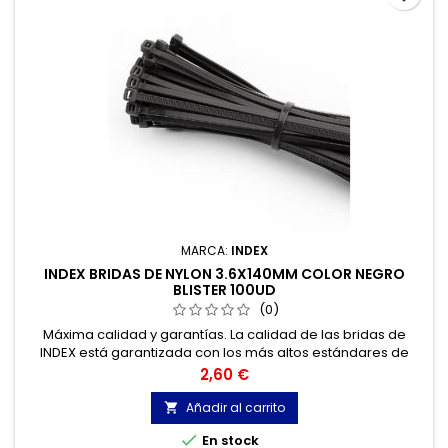
MARCA:
INDEX
INDEX BRIDAS DE NYLON 3.6X140MM COLOR NEGRO
BLISTER 100UD
(0)
Máxima calidad y garantías. La calidad de las bridas de
INDEX está garantizada con los más altos estándares de
calidad, gracias a la certificación de acuerdo con la norma
Precio
2,60 €
UNE-EN 62275, que permite el marcado CE y con
homologación UL.
Añadir al carrito


En stock