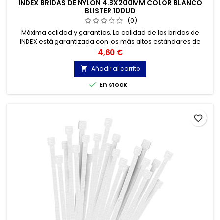
INDEX BRIDAS DE NYLON 4.8X200MM COLOR BLANCO
BLISTER 100UD
(0)
Máxima calidad y garantías. La calidad de las bridas de
INDEX está garantizada con los más altos estándares de
calidad, gracias a la certificación de acuerdo con la norma
Precio
4,60 €
UNE-EN 62275, que permite el marcado CE y con
homologación UL.
Añadir al carrito


En stock
favorite_border