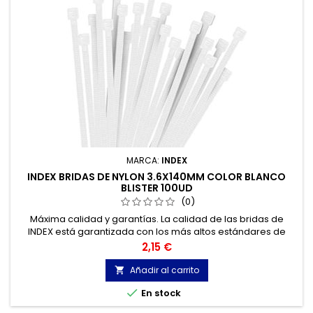
MARCA:
INDEX
INDEX BRIDAS DE NYLON 3.6X140MM COLOR BLANCO
BLISTER 100UD
(0)
Máxima calidad y garantías. La calidad de las bridas de
INDEX está garantizada con los más altos estándares de
calidad, gracias a la certificación de acuerdo con la norma
Precio
2,15 €
UNE-EN 62275, que permite el marcado CE y con
homologación UL.
Añadir al carrito


En stock