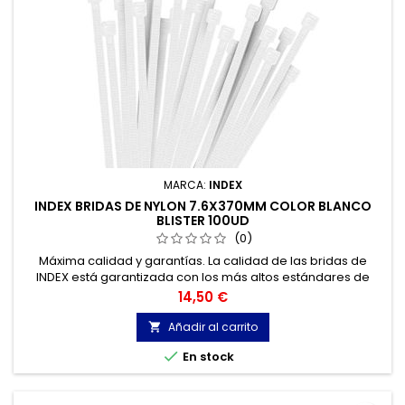
MARCA:
INDEX
INDEX BRIDAS DE NYLON 7.6X370MM COLOR BLANCO
BLISTER 100UD
(0)
Máxima calidad y garantías. La calidad de las bridas de
INDEX está garantizada con los más altos estándares de
calidad, gracias a la certificación de acuerdo con la norma
Precio
14,50 €
UNE-EN 62275, que permite el marcado CE y con
homologación UL.
Añadir al carrito


En stock