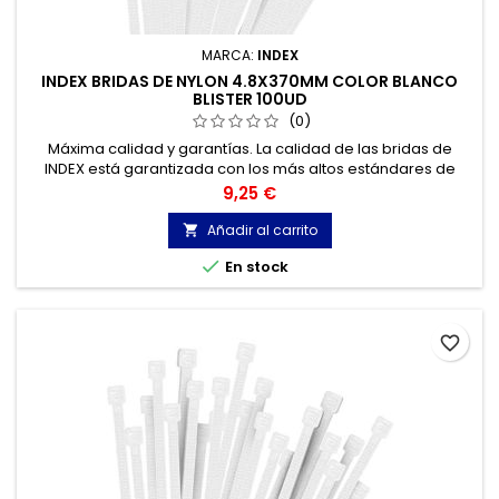
MARCA:
INDEX
INDEX BRIDAS DE NYLON 4.8X370MM COLOR BLANCO
BLISTER 100UD
(0)
Máxima calidad y garantías. La calidad de las bridas de
INDEX está garantizada con los más altos estándares de
calidad, gracias a la certificación de acuerdo con la norma
Precio
9,25 €
UNE-EN 62275, que permite el marcado CE y con
homologación UL.
Añadir al carrito


En stock
favorite_border