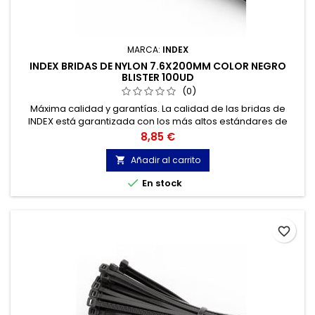
MARCA:
INDEX
INDEX BRIDAS DE NYLON 7.6X200MM COLOR NEGRO
BLISTER 100UD
(0)
Máxima calidad y garantías. La calidad de las bridas de
INDEX está garantizada con los más altos estándares de
calidad, gracias a la certificación de acuerdo con la norma
Precio
8,85 €
UNE-EN 62275, que permite el marcado CE y con
homologación UL.
Añadir al carrito


En stock
favorite_border