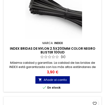
MARCA:
INDEX
INDEX BRIDAS DE NYLON 2.5X200MM COLOR NEGRO
BLISTER 100UD
(0)
Máxima calidad y garantías. La calidad de las bridas de
INDEX está garantizada con los más altos estándares de
calidad, gracias a la certificación de acuerdo con la norma
Precio
3,90 €
UNE-EN 62275, que permite el marcado CE y con
homologación UL.
Añadir al carrito


En stock
favorite_border