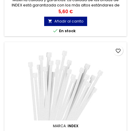
INDEX está garantizada con los más altos estándares de
calidad, gracias a la certificación de acuerdo con la norma
Precio
5,60 €
UNE-EN 62275, que permite el marcado CE y con
homologación UL.
Añadir al carrito


En stock
favorite_border
MARCA:
INDEX