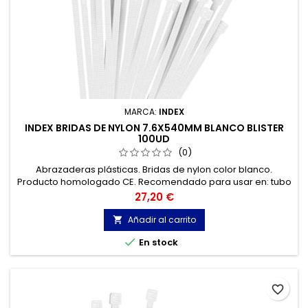
MARCA:
INDEX
INDEX BRIDAS DE NYLON 7.6X540MM BLANCO BLISTER
100UD
(0)
Abrazaderas plásticas. Bridas de nylon color blanco.
Producto homologado CE. Recomendado para usar en: tubo
acero, tubo cobre, tubo pvc, tubo flexible, cable… entre otros.
Precio
27,20 €
Añadir al carrito


En stock
favorite_border