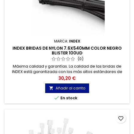
MARCA:
INDEX
INDEX BRIDAS DE NYLON 7.6X540MM COLOR NEGRO
BLISTER 100UD
(0)
Máxima calidad y garantías. La calidad de las bridas de
INDEX está garantizada con los más altos estándares de
calidad, gracias a la certificación de acuerdo con la norma
Precio
30,20 €
UNE-EN 62275, que permite el marcado CE y con
homologación UL.
Añadir al carrito


En stock
favorite_border