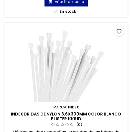
homologación UL.
Añadir al carrito


En stock
favorite_border
MARCA:
INDEX
INDEX BRIDAS DE NYLON 3.6X300MM COLOR BLANCO
BLISTER 100UD
(0)
Máxima calidad y garantías. La calidad de las bridas de