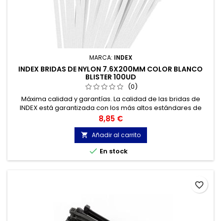
MARCA:
INDEX
INDEX BRIDAS DE NYLON 7.6X200MM COLOR BLANCO
BLISTER 100UD
(0)
Máxima calidad y garantías. La calidad de las bridas de
INDEX está garantizada con los más altos estándares de
calidad, gracias a la certificación de acuerdo con la norma
Precio
8,85 €
UNE-EN 62275, que permite el marcado CE y con
homologación UL.
Añadir al carrito


En stock
favorite_border