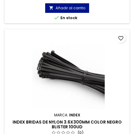
y precisa del producto.
Añadir al carrito


En stock
favorite_border
MARCA:
INDEX
INDEX BRIDAS DE NYLON 3.6X300MM COLOR NEGRO
BLISTER 100UD
(0)