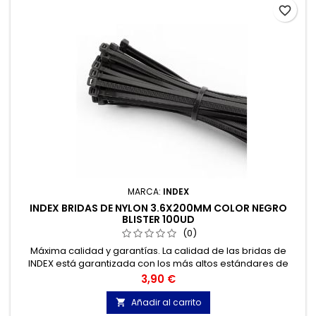
favorite_border
MARCA:
INDEX
INDEX BRIDAS DE NYLON 3.6X200MM COLOR NEGRO
BLISTER 100UD
(0)
Máxima calidad y garantías. La calidad de las bridas de
INDEX está garantizada con los más altos estándares de
calidad, gracias a la certificación de acuerdo con la norma
Precio
3,90 €
UNE-EN 62275, que permite el marcado CE y con
homologación UL.
Añadir al carrito
