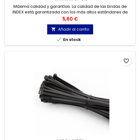
Máxima calidad y garantías. La calidad de las bridas de
INDEX está garantizada con los más altos estándares de
calidad, gracias a la certificación de acuerdo con la norma
Precio
5,60 €
UNE-EN 62275, que permite el marcado CE y con
homologación UL.
Añadir al carrito


En stock
favorite_border