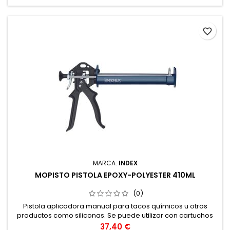
favorite_border
MARCA:
INDEX
MOPISTO PISTOLA EPOXY-POLYESTER 410ML
(0)
Pistola aplicadora manual para tacos químicos u otros
productos como siliconas. Se puede utilizar con cartuchos
coaxiales de 410 ml. Permite una aplicación sencilla, efectiva
Precio
37,40 €