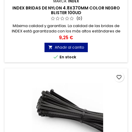
MARCA:
INDEX
INDEX BRIDAS DE NYLON 4.8X370MM COLOR NEGRO
BLISTER 100UD
(0)
Máxima calidad y garantías. La calidad de las bridas de
INDEX está garantizada con los más altos estándares de
calidad, gracias a la certificación de acuerdo con la norma
Precio
9,25 €
UNE-EN 62275, que permite el marcado CE y con
homologación UL.
Añadir al carrito


En stock
favorite_border