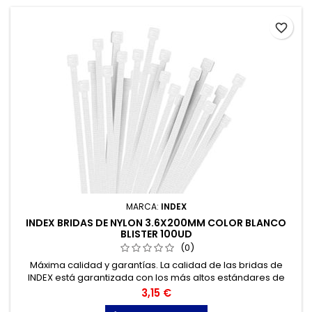
favorite_border
MARCA:
INDEX
INDEX BRIDAS DE NYLON 3.6X200MM COLOR BLANCO
BLISTER 100UD
(0)
Máxima calidad y garantías. La calidad de las bridas de
INDEX está garantizada con los más altos estándares de
calidad, gracias a la certificación de acuerdo con la norma
Precio
3,15 €
UNE-EN 62275, que permite el marcado CE y con