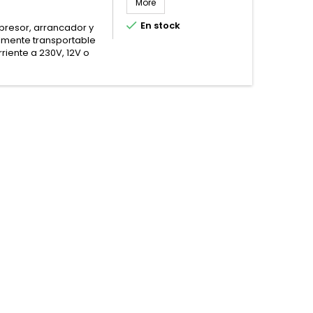
More

En stock
resor, arrancador y
ilmente transportable
riente a 230V, 12V o