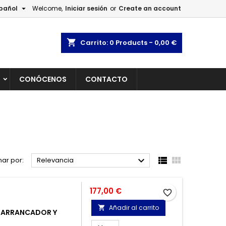

pañol
Welcome,
Iniciar sesión
or
Create an account
×
×
×
×
shopping_cart
Carrito:
0
Products - 0,00 €
L
CONÓCENOS
CONTACTO
)
n
s



ar por:
Relevancia
Precio
177,00 €
favorite_border
Añadir al carrito

, ARRANCADOR Y