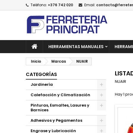
Teléfono:
+376 742 020
Email:
contacto@ferreter
A
(
C
I
add_circle_outline
((
De
No
HERRAMIENTAS MANUALES
HERRAMI
Inicio
Marcas
NUAIR
LISTA
CATEGORÍAS
NUAIR
Jardinería
Hay 1 pro
Calefacción y Climatización
Pinturas, Esmaltes, Lasures y
Barnices
Adhesivos y Pegamentos
Engrase y Lubricación