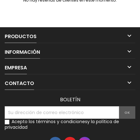
No hay reseñas de clientes en este momento.

PRODUCTOS

INFORMACIÓN

EMPRESA

CONTACTO
BOLETÍN
Acepto los
términos y condiciones
y la
política de
privacidad