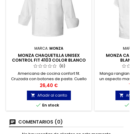
MARCA:
MONZA
MARC
MONZA CHAQUETILLA UNISEX
MONZA CASA
CONTROL FIT 4103 COLOR BLANCO
BLANC
TALLA XXL
(0)
Americana de cocina confort fit.
Manga ranglan e
Cruzada con botones de pasta. Cuello
un aspecto mas d
mao y manga larga con puño vuelto.
ya que son 
Precio
Pr
26,40 €
14
Añadir al carrito
Añad




En stock
E
COMENTARIOS (0)