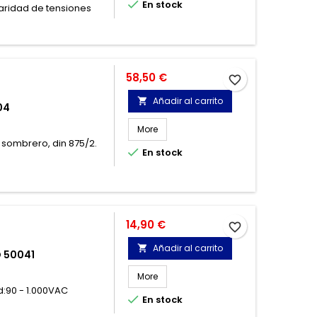

En stock
laridad de tensiones
Precio
58,50 €
favorite_border
Añadir al carrito

04
More
 sombrero, din 875/2.

En stock
Precio
14,90 €
favorite_border
Añadir al carrito

 50041
More
d:90 - 1.000VAC

En stock