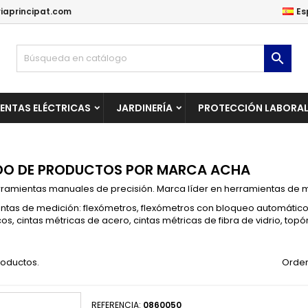
iaprincipat.com
Es
ñadir a la lista de deseos
(modalTitle))
rear lista de deseos
niciar sesión

Crear una lista nueva
confirmMessage))
be iniciar sesión para guardar productos en su lista de deseos.
mbre de la lista de deseos
ENTAS ELÉCTRICAS
JARDINERÍA
PROTECCIÓN LABORA
((cancelText))
Cancelar
((modalDeleteText)
Iniciar sesió
Cancelar
Crear lista de deseo
DO DE PRODUCTOS POR MARCA ACHA
rramientas manuales de precisión. Marca líder en herramientas de 
ntas de medición: flexómetros, flexómetros con bloqueo automático,
s, cintas métricas de acero, cintas métricas de fibra de vidrio, topó
roductos.
Orden
REFERENCIA:
0860050