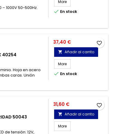
More
20 – 1000V 50-500Hz.

En stock
Precio
37,40 €
favorite_border
Añadir al carrito

X 40254
More
uminio. Hoja en acero

En stock
mbas caras. Unión
Precio
31,60 €
favorite_border
Añadir al carrito

RIDAD 50043
More
D de tensión: 12V,