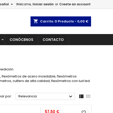

pañol
Welcome,
Iniciar sesión
or
Create an account
×
×
×
×
shopping_cart
Carrito:
0
Products - 0,00 €
L
CONÓCENOS
CONTACTO
)
n
s
medición.
 flexómetros de acero inoxidable, flexómetros
metros, cutters de alta calidad, flexómetros con lud led



ar por:
Relevancia
Precio
57,50 €
favorite_border