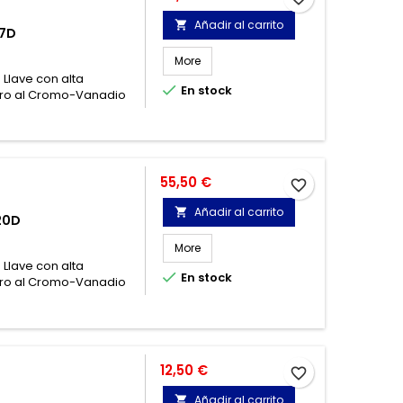
Añadir al carrito

17D
More
 Llave con alta

En stock
cero al Cromo-Vanadio
Precio
55,50 €
favorite_border
Añadir al carrito

20D
More
 Llave con alta

En stock
cero al Cromo-Vanadio
Precio
12,50 €
favorite_border
Añadir al carrito
