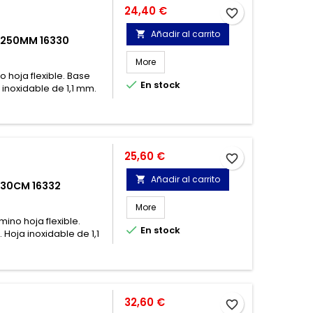
Precio
24,40 €
favorite_border
Añadir al carrito

 250MM 16330
More
hoja flexible. Base

En stock
inoxidable de 1,1 mm.
Precio
25,60 €
favorite_border
Añadir al carrito

30CM 16332
More
no hoja flexible.

En stock
Hoja inoxidable de 1,1
Precio
32,60 €
favorite_border