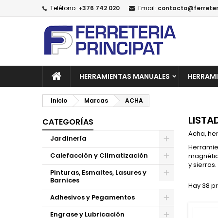
Teléfono:
+376 742 020
Email:
contacto@ferreter
A
(
C
I
add_circle_outline
((
De
No
HERRAMIENTAS MANUALES
HERRAMI
Inicio
Marcas
ACHA
LISTA
CATEGORÍAS
Acha, he
Jardinería
Herramie
Calefacción y Climatización
magnético
y sierras.
Pinturas, Esmaltes, Lasures y
Barnices
Hay 38 p
Adhesivos y Pegamentos
Engrase y Lubricación