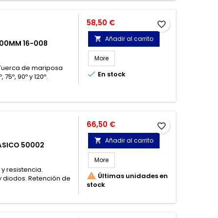
Precio
58,50 €
favorite_border
Añadir al carrito

00MM 16-008
More
Tuerca de mariposa

En stock
 75º, 90º y 120º.
Precio
66,50 €
favorite_border
Añadir al carrito

ÁSICO 50002
More
y resistencia.

Últimas unidades en
y diodos. Retención de
stock