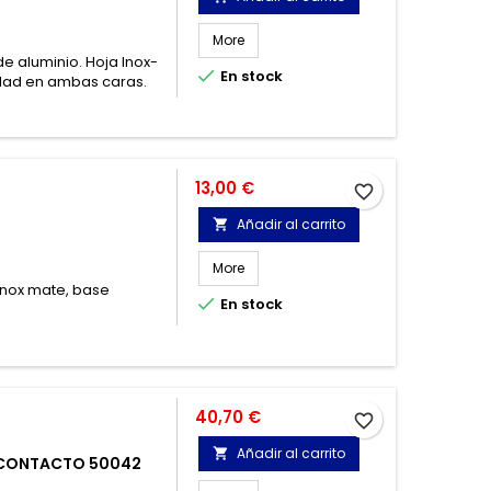
More
 aluminio. Hoja Inox-

En stock
idad en ambas caras.
Precio
13,00 €
favorite_border
Añadir al carrito

More
inox mate, base

En stock
Precio
40,70 €
favorite_border
Añadir al carrito

N CONTACTO 50042