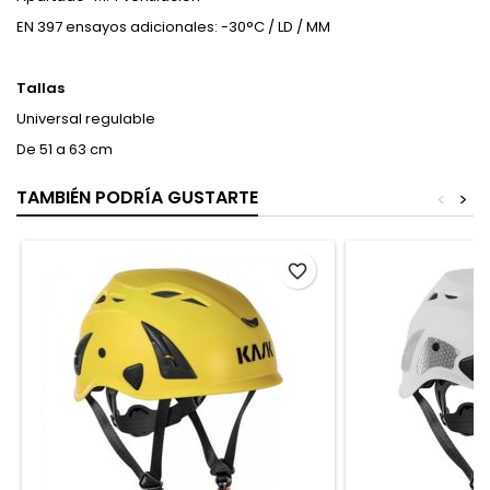
EN 397 ensayos adicionales: -30°C / LD / MM
Tallas
Universal regulable
De 51 a 63 cm
TAMBIÉN PODRÍA GUSTARTE
<
>
favorite_border