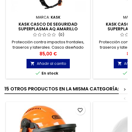
MARCA:
KASK
MAR
KASK CASCO DE SEGURIDAD
KASK CASCO
SUPERPLASMA AQ AMARILLO
SUPERPLAS
(0)
Protección contra impactos frontales,
Protección contr
traseros y laterales. Casco diseñado
traseros y later
con 10 entradas de aire que maximizan
con 10 entradas 
Precio
Pr
85,00 €
85
el flujo de aire interno.
el flujo de aire i
canales de salid
Añadir al carrito
Añad


excelente trans


En stock
E
15 OTROS PRODUCTOS EN LA MISMA CATEGORÍA:
>
<
favorite_border