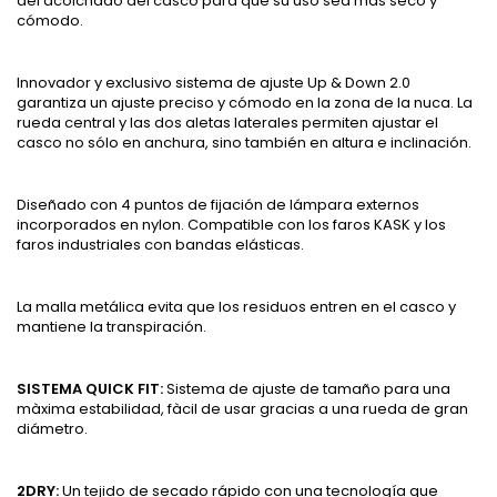
del acolchado del casco para que su uso sea más seco y
cómodo.
Innovador y exclusivo sistema de ajuste Up & Down 2.0
garantiza un ajuste preciso y cómodo en la zona de la nuca. La
rueda central y las dos aletas laterales permiten ajustar el
casco no sólo en anchura, sino también en altura e inclinación.
Diseñado con 4 puntos de fijación de lámpara externos
incorporados en nylon. Compatible con los faros KASK y los
faros industriales con bandas elásticas.
La malla metálica evita que los residuos entren en el casco y
mantiene la transpiración.
SISTEMA QUICK FIT:
Sistema de ajuste de tamaño para una
màxima estabilidad, fàcil de usar gracias a una rueda de gran
diámetro.
2DRY:
Un tejido de secado rápido con una tecnología que