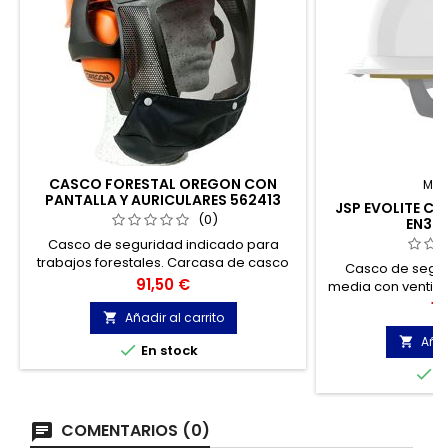
CASCO FORESTAL OREGON CON
MAR
PANTALLA Y AURICULARES 562413
JSP EVOLITE C
(0)
EN39
Casco de seguridad indicado para
trabajos forestales. Carcasa de casco
Casco de segur
ABS resistente. Tiene 20 orificios de
Precio
91,50 €
media con ventila
ventilación. Interior con suspensión de
Blanco. Cumple
Pr
19
cuatro puntos fácil de ajustar.
Añadir al carrito

casco industri
seguridad industri
Añad


En stock
ABS r

E
COMENTARIOS (0)