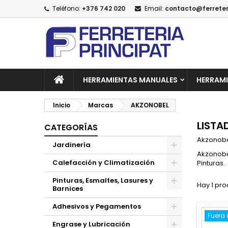
Teléfono:
+376 742 020
Email:
contacto@ferreter
A
(
C
I
add_circle_outline
((
De
No
HERRAMIENTAS MANUALES
HERRAMI
Inicio
Marcas
AKZONOBEL
LISTA
CATEGORÍAS
Akzonobel
Jardinería
Akzonobel
Calefacción y Climatización
Pinturas.
Pinturas, Esmaltes, Lasures y
Hay 1 pro
Barnices
Adhesivos y Pegamentos
Fuera 
Engrase y Lubricación