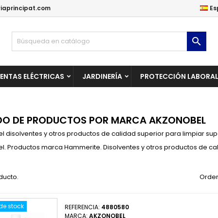
iaprincipat.com
Es
ñadir a la lista de deseos
(modalTitle))
rear lista de deseos
niciar sesión

Crear una lista nueva
confirmMessage))
be iniciar sesión para guardar productos en su lista de deseos.
mbre de la lista de deseos
ENTAS ELÉCTRICAS
JARDINERÍA
PROTECCIÓN LABORA
((cancelText))
Cancelar
((modalDeleteText)
Iniciar sesió
Cancelar
Crear lista de deseo
DO DE PRODUCTOS POR MARCA AKZONOBEL
 disolventes y otros productos de calidad superior para limpiar supe
. Productos marca Hammerite. Disolventes y otros productos de cali
ducto.
Orden
de stock
REFERENCIA:
4880580
MARCA:
AKZONOBEL