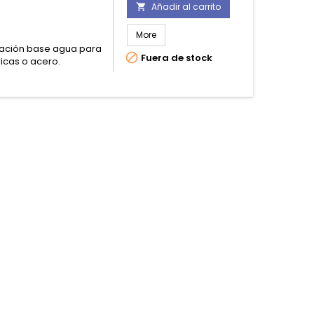
Añadir al carrito

More
mación base agua para

Fuera de stock
ricas o acero.