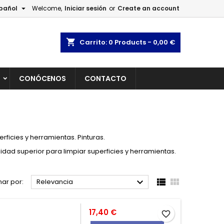

pañol
Welcome,
Iniciar sesión
or
Create an account
×
×
×
×
shopping_cart
Carrito:
0
Products - 0,00 €
L
CONÓCENOS
CONTACTO
)
n
s
rficies y herramientas. Pinturas.
dad superior para limpiar superficies y herramientas.



ar por:
Relevancia
Precio
17,40 €
favorite_border