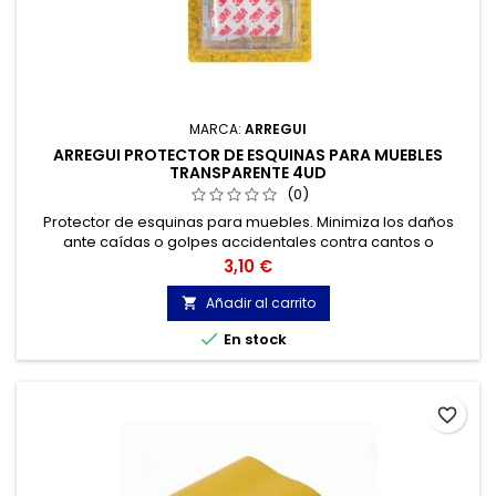
MARCA:
ARREGUI
ARREGUI PROTECTOR DE ESQUINAS PARA MUEBLES
TRANSPARENTE 4UD
(0)
Protector de esquinas para muebles. Minimiza los daños
ante caídas o golpes accidentales contra cantos o
esquinas. Color transparente. 4 unidades.
Precio
3,10 €
Añadir al carrito


En stock
favorite_border