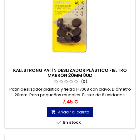
KALLSTRONG PATÍN DESLIZADOR PLÁSTICO FIELTRO
MARRÓN 20MM 8UD
(0)
Patín deslizador plástico y fieltro F17008 con clavo. Diámetro
20mm. Para pequeños muebles. Blister de 8 unidades.
Precio
7,45 €
Añadir al carrito


En stock