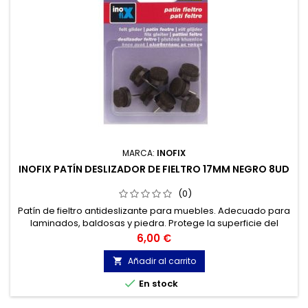
MARCA:
INOFIX
INOFIX PATÍN DESLIZADOR DE FIELTRO 17MM NEGRO 8UD
(0)
Patín de fieltro antideslizante para muebles. Adecuado para
laminados, baldosas y piedra. Protege la superficie del
suelo. Facilita el desplazamiento de los muebles. Fácil de
Precio
6,00 €
montar. Fabricado con fieltro punzonado robusto.
Añadir al carrito


En stock