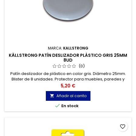
MARCA:
KALLSTRONG
KÄLLSTRONG PATÍN DESLIZADOR PLÁSTICO GRIS 25MM
8UD
(0)
Patín deslizador de plástico en color gris. Diámetro 25mm.
Blister de 8 unidades. Protector para muebles, paredes y
puertas.
Precio
5,20 €
Añadir al carrito


En stock
favorite_border