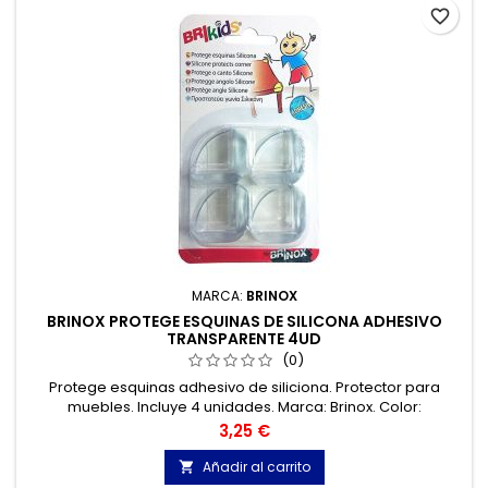
favorite_border
MARCA:
BRINOX
BRINOX PROTEGE ESQUINAS DE SILICONA ADHESIVO
TRANSPARENTE 4UD
(0)
Protege esquinas adhesivo de siliciona. Protector para
muebles. Incluye 4 unidades. Marca: Brinox. Color:
transparente. Peso: 40 gramos.
Precio
3,25 €
Añadir al carrito
