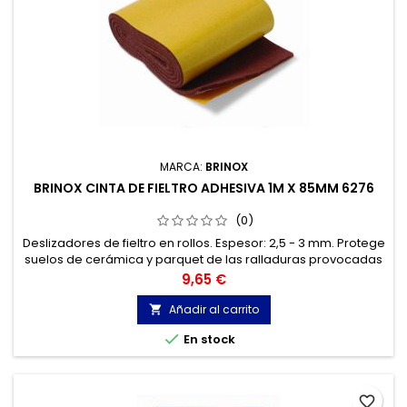
MARCA:
BRINOX
BRINOX CINTA DE FIELTRO ADHESIVA 1M X 85MM 6276
(0)
Deslizadores de fieltro en rollos. Espesor: 2,5 - 3 mm. Protege
suelos de cerámica y parquet de las ralladuras provocadas
por el movimiento de sillasy muebles. Adhesivo: Transfer
Precio
9,65 €
acrílico de alta adherencia.
Añadir al carrito


En stock
favorite_border