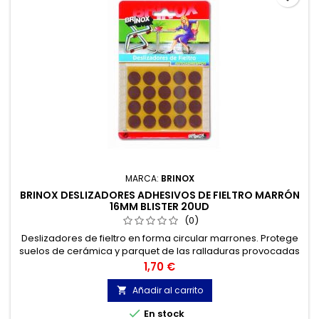
MARCA:
BRINOX
BRINOX DESLIZADORES ADHESIVOS DE FIELTRO MARRÓN
16MM BLISTER 20UD
(0)
Deslizadores de fieltro en forma circular marrones. Protege
suelos de cerámica y parquet de las ralladuras provocadas
por el movimiento de sillas y muebles.
Precio
1,70 €
Añadir al carrito


En stock