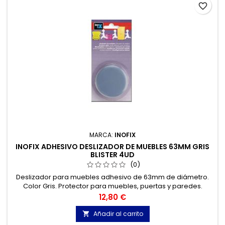
favorite_border
MARCA:
INOFIX
INOFIX ADHESIVO DESLIZADOR DE MUEBLES 63MM GRIS
BLISTER 4UD
(0)
Deslizador para muebles adhesivo de 63mm de diámetro.
Color Gris. Protector para muebles, puertas y paredes.
Protectores adhesivos.
Precio
12,80 €
Añadir al carrito
