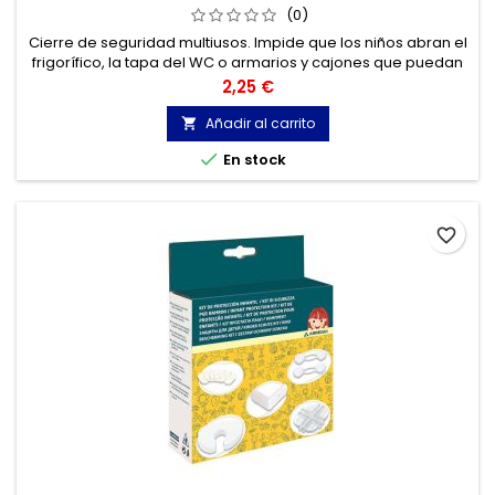
(0)
Cierre de seguridad multiusos. Impide que los niños abran el
frigorífico, la tapa del WC o armarios y cajones que puedan
contener materiales peligrosos.
Precio
2,25 €
Añadir al carrito


En stock
favorite_border