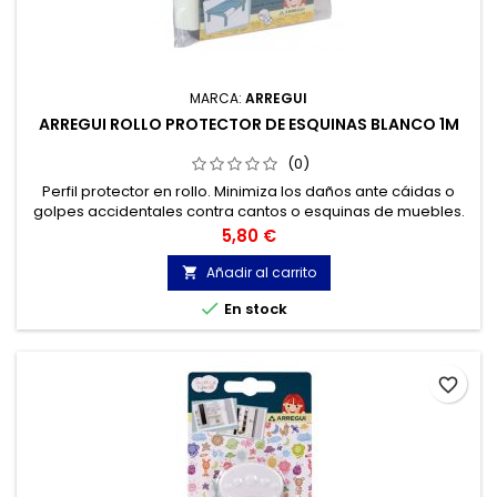
MARCA:
ARREGUI
ARREGUI ROLLO PROTECTOR DE ESQUINAS BLANCO 1M
(0)
Perfil protector en rollo. Minimiza los daños ante cáidas o
golpes accidentales contra cantos o esquinas de muebles.
Precio
5,80 €
Añadir al carrito


En stock
favorite_border