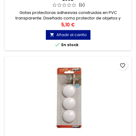
(0)
Gotas protectoras adhesivas construidas en PVC
transparente. Diseñado como protector de objetos y
amortiguador de puertas de armario. 25 pastillas Ø 9 mm x 2
Precio
5,10 €
mm.
Añadir al carrito


En stock
favorite_border