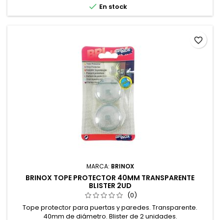

En stock
favorite_border
MARCA:
BRINOX
BRINOX TOPE PROTECTOR 40MM TRANSPARENTE
BLISTER 2UD
(0)
Tope protector para puertas y paredes. Transparente.
40mm de diámetro. Blister de 2 unidades.