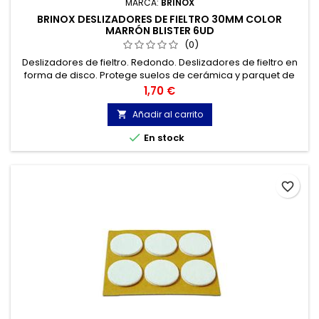
MARCA:
BRINOX
BRINOX DESLIZADORES DE FIELTRO 30MM COLOR
MARRÓN BLISTER 6UD
(0)
Deslizadores de fieltro. Redondo. Deslizadores de fieltro en
forma de disco. Protege suelos de cerámica y parquet de
las ralladuras provocadas por el movimiento de sillas y
Precio
1,70 €
muebles.
Añadir al carrito


En stock
favorite_border