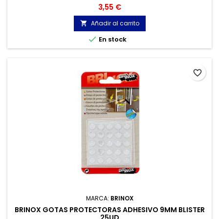
Precio
3,55 €
Añadir al carrito


En stock
favorite_border
MARCA:
BRINOX
BRINOX GOTAS PROTECTORAS ADHESIVO 9MM BLISTER
25UD