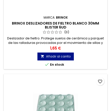
MARCA:
BRINOX
BRINOX DESLIZADORES DE FIELTRO BLANCO 30MM
BLISTER 6UD
(0)
Deslizador de fieltro. Protege suelos de cerámica y parquet
de las ralladuras provocadas por el movimiento de sillas y
muebles. Se recorta con tijeras. Adhesivo: Transfer acrílico
Precio
1,65 €
de alta adherencia. Espesor: 2,5 a 3 mm.
Añadir al carrito


En stock
favorite_border