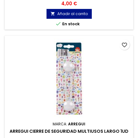
Lagrimitas/gotas de silicona adhesivas. Alto 3mm ancho
Precio
4,00 €
17mm. Transparentes.
Añadir al carrito


En stock
favorite_border
MARCA:
ARREGUI
ARREGUI CIERRE DE SEGURIDAD MULTIUSOS LARGO 1UD