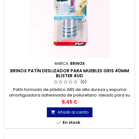
MARCA:
BRINOX
BRINOX PATÍN DESLIZADOR PARA MUEBLES GRIS 40MM
BLISTER 4UD
(0)
Patín formado de plástico ABS de alta dureza y espuma
amortiguadora adhesivada de poliuretano. Ideado para su
colocación bajo muebles, sillas, mesas y sofás para
Precio
8,45 €
proporcionar un fácil deslizamiento.
Añadir al carrito


En stock