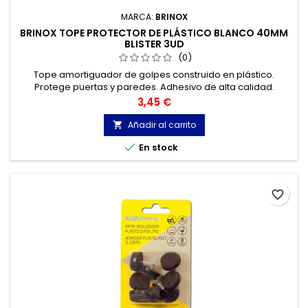
MARCA:
BRINOX
BRINOX TOPE PROTECTOR DE PLÁSTICO BLANCO 40MM
BLISTER 3UD
(0)
Tope amortiguador de golpes construido en plástico.
Protege puertas y paredes. Adhesivo de alta calidad.
Tamaño: ø 40 mm. Color: blanco.
Precio
3,45 €
Añadir al carrito


En stock
favorite_border