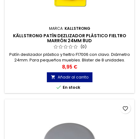
MARCA:
KALLSTRONG
KÄLLSTRONG PATÍN DEZLIZADOR PLÁSTICO FIELTRO
MARRÓN 24MM 8UD
(0)
Patín deslizador plástico y fieltro F17006 con clavo. Diámetro
24mm. Para pequeños muebles. Blister de 8 unidades.
Precio
8,95 €
Añadir al carrito


En stock
favorite_border