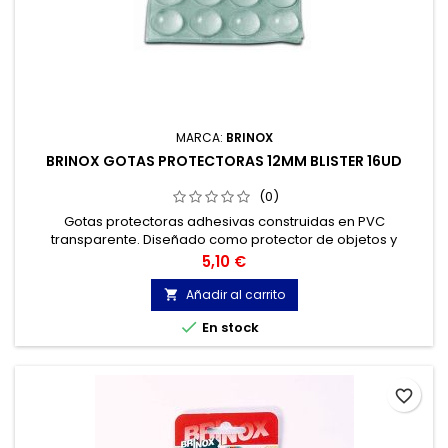
MARCA:
BRINOX
BRINOX GOTAS PROTECTORAS 12MM BLISTER 16UD
(0)
Gotas protectoras adhesivas construidas en PVC
transparente. Diseñado como protector de objetos y
amortiguador depuertas de armario. 16 pastillas Ø 12 mm x
Precio
5,10 €
2.5 mm.
Añadir al carrito


En stock
favorite_border