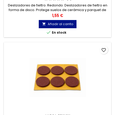
Deslizadores de fieltro. Redondo. Deslizadores de fieltro en
forma de disco. Protege suelos de cerámica y parquet de
las ralladuras provocadas por el movimiento de sillas y
Precio
1,55 €
muebles.
Añadir al carrito


En stock
favorite_border