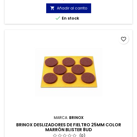
Transfer acrílico de alta adherencia.
Añadir al carrito


En stock
favorite_border
MARCA:
BRINOX
BRINOX DESLIZADORES DE FIELTRO 25MM COLOR
MARRÓN BLISTER 8UD
(0)