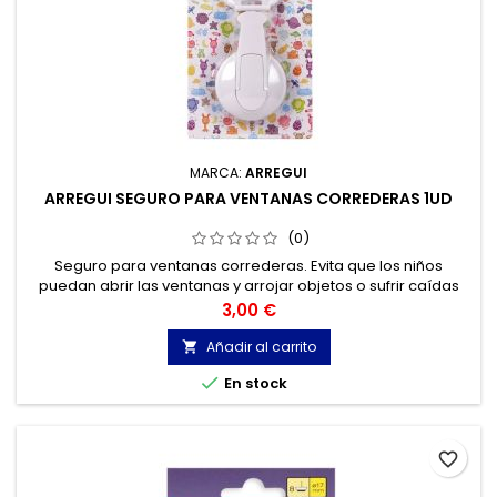
MARCA:
ARREGUI
ARREGUI SEGURO PARA VENTANAS CORREDERAS 1UD
(0)
Seguro para ventanas correderas. Evita que los niños
puedan abrir las ventanas y arrojar objetos o sufrir caídas
accidentales.
Precio
3,00 €
Añadir al carrito


En stock
favorite_border