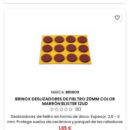
favorite_border
MARCA:
BRINOX
BRINOX DESLIZADORES DE FIELTRO 20MM COLOR
MARRÓN BLISTER 12UD
(0)
Deslizadores de fieltro en forma de disco. Espesor: 2,5 - 3
mm. Protege suelos de cerámica y parquet de las ralladuras
provocadas por el movimiento de sillas y muebles. Adhesivo:
Precio
1,65 €