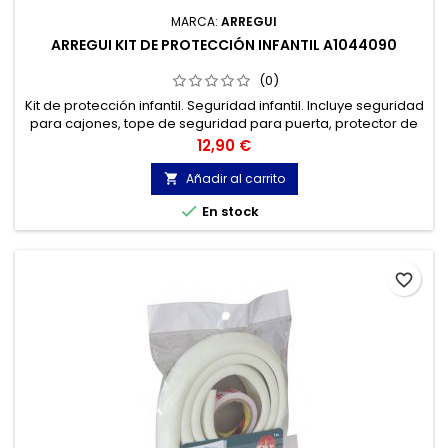
MARCA:
ARREGUI
ARREGUI KIT DE PROTECCIÓN INFANTIL A1044090
(0)
Kit de protección infantil. Seguridad infantil. Incluye seguridad
para cajones, tope de seguridad para puerta, protector de
esquinas, protector de enchufes y cierre de seguridad
Precio
12,90 €
multiusos.
Añadir al carrito


En stock
favorite_border