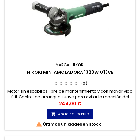
MARCA:
HIKOKI
HIKOKI MINI AMOLADORA 1320W G13VE
(0)
Motor sin escobillas libre de mantenimiento y con mayor vida
útil. Control de arranque suave para evitar la reacción del
equipo en el momento de arranque. Protección contra la
Precio
244,00 €
sobrecarga.
Añadir al carrito


Últimas unidades en stock