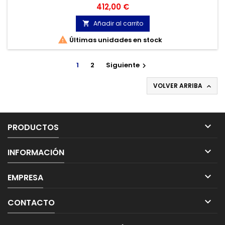
difíciles. El control optimizado del motor proporciona una
Precio
412,00 €
mayor potencia de salida.
Añadir al carrito


Últimas unidades en stock
1
2
Siguiente

VOLVER ARRIBA


PRODUCTOS

INFORMACIÓN

EMPRESA

CONTACTO