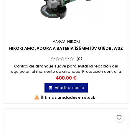
MARCA:
HIKOKI
HIKOKI AMOLADORA A BATERÍA 125MM 18V G18DBLWSZ
(0)
Control de arranque suave para evitar la reacción del
equipo en el momento de arranque. Protección contra la
sobrecarga. Protección de rearranque frente a un corte de
Precio
400,00 €
tensión.
Añadir al carrito


Últimas unidades en stock
favorite_border