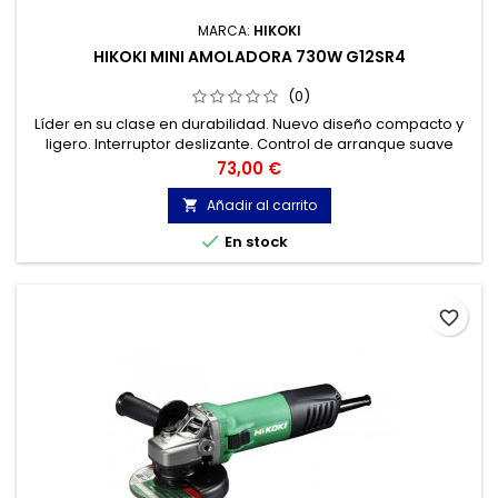
MARCA:
HIKOKI
HIKOKI MINI AMOLADORA 730W G12SR4
(0)
Líder en su clase en durabilidad. Nuevo diseño compacto y
ligero. Interruptor deslizante. Control de arranque suave
para evitar la reacción del equipo en el momento de
Precio
73,00 €
arranque. Protección de rearranque frente a un corte de
tensión.
Añadir al carrito


En stock
favorite_border