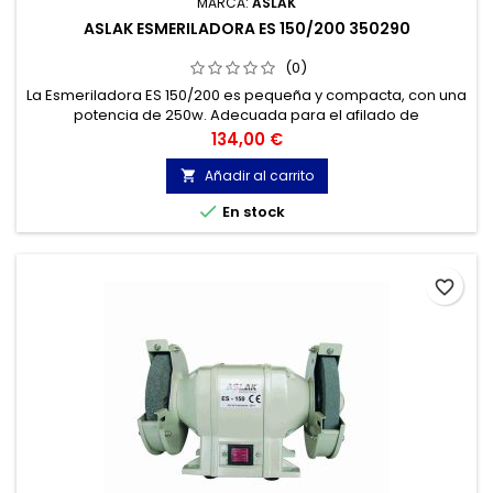
MARCA:
ASLAK
ASLAK ESMERILADORA ES 150/200 350290
(0)
La Esmeriladora ES 150/200 es pequeña y compacta, con una
potencia de 250w. Adecuada para el afilado de
herramientas y para quitar la rebaba de piezas pequeñas
Precio
134,00 €
Añadir al carrito


En stock
favorite_border