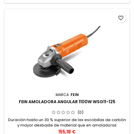
favorite_border
MARCA:
FEIN
FEIN AMOLADORA ANGULAR 1100W WSG11-125
(0)
Duración hasta un 30 % superior de las escobillas de carbón
y mayor desbaste de material que en amoladoras
angulares de la misma categoría
Precio
155,18 €