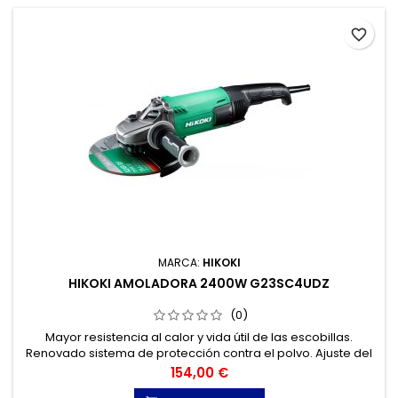
favorite_border
MARCA:
HIKOKI
HIKOKI AMOLADORA 2400W G23SC4UDZ
(0)
Mayor resistencia al calor y vida útil de las escobillas.
Renovado sistema de protección contra el polvo. Ajuste del
protector del disco sin necesidad de herramientas.
Precio
154,00 €