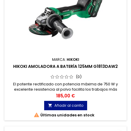
MARCA:
HIKOKI
HIKOKI AMOLADORA A BATERÍA 125MM G1813DAW2
(0)
El potente rectificado con potencia máxima de 750 W y
excelente resistencia al polvo facilita los trabajos más
difíciles. El control optimizado del motor proporciona una
Precio
185,00 €
mayor potencia de salida.
Añadir al carrito


Últimas unidades en stock