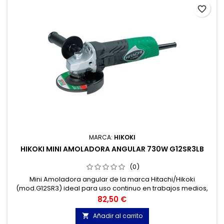
favorite_border
MARCA:
HIKOKI
HIKOKI MINI AMOLADORA ANGULAR 730W G12SR3LB
(0)
Mini Amoladora angular de la marca Hitachi/Hikoki
(mod.G12SR3) ideal para uso continuo en trabajos medios,
con un motor de 730 W de potencia.
Precio
82,50 €
Añadir al carrito
