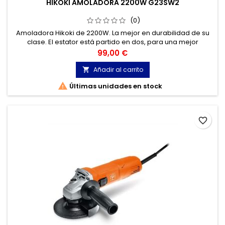
HIKOKI AMOLADORA 2200W G23SW2
(0)
Amoladora Hikoki de 2200W. La mejor en durabilidad de su
clase. El estator está partido en dos, para una mejor
eficiencia en enfriamiento y durabilidad del motor.
Precio
99,00 €
Añadir al carrito


Últimas unidades en stock
favorite_border