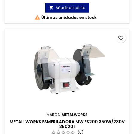
Añadir al carrito


Últimas unidades en stock
favorite_border
MARCA:
METALWORKS
METALLWORKS ESMERILADORA MW ES200 350W/230V
350201
(0)