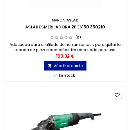
MARCA:
ASLAK
ASLAK ESMERILADORA 2P ES150 350210
(0)
Adecuada para el afilado de herramientas y para quitar la
rebaba de piezas pequeñas. No adecuada para uso
industrial. Dispone de 2 muelas con distinta granulometría,
Precio
100,32 €
una para realizar el afilado y la segunda, más basta, para
repasarlo.
Añadir al carrito


En stock
favorite_border