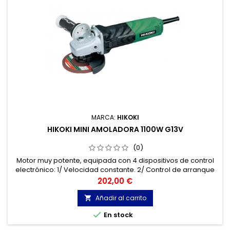
MARCA:
HIKOKI
HIKOKI MINI AMOLADORA 1100W G13V
(0)
Motor muy potente, equipada con 4 dispositivos de control
electrónico: 1/ Velocidad constante. 2/ Control de arranque
suave para evitar la reacción del equipo en el momento de
Precio
202,00 €
arranque.
Añadir al carrito


En stock