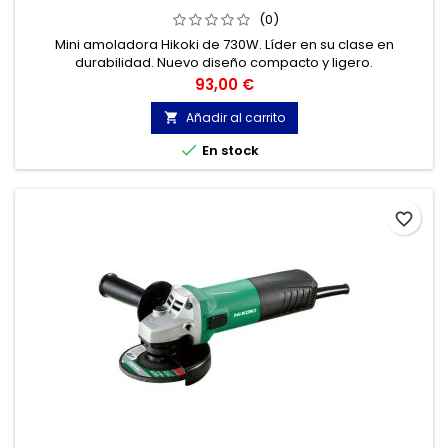
(0)
Mini amoladora Hikoki de 730W. Líder en su clase en
durabilidad. Nuevo diseño compacto y ligero.
Precio
93,00 €
Añadir al carrito


En stock
favorite_border