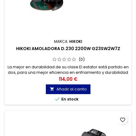
MARCA:
HIKOKI
HIKOKI AMOLADORA D.230 2200W G23SW2W7Z
(0)
La mejor en durabilidad de su clase.El estator está partido en
dos, para una mejor eficiencia en enfriamiento y durabilidad
del motor. El motor está protegido contra el polvo y los
Precio
114,00 €
escombros mediante una construcción en laberinto.
Añadir al carrito


En stock
favorite_border