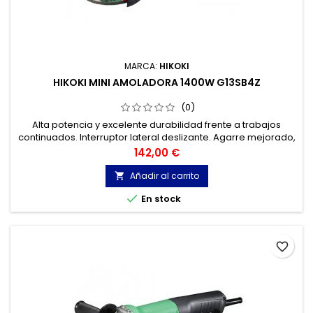
MARCA:
HIKOKI
HIKOKI MINI AMOLADORA 1400W G13SB4Z
(0)
Alta potencia y excelente durabilidad frente a trabajos
continuados. Interruptor lateral deslizante. Agarre mejorado,
con el mínimo diámetro de cuerpo de su clase, que
Precio
142,00 €
disminuye la fatiga del usuario en trabajos continuados.
Añadir al carrito


En stock
favorite_border