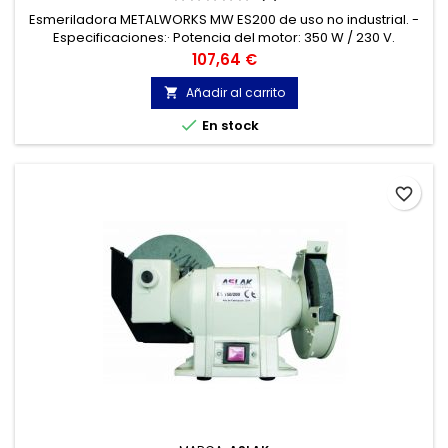
Esmeriladora METALWORKS MW ES200 de uso no industrial. -
Especificaciones:· Potencia del motor: 350 W / 230 V.
Precio
107,64 €
Añadir al carrito


En stock
favorite_border