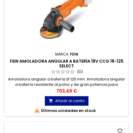
MARCA:
FEIN
FEIN AMOLADORA ANGULAR A BATERÍA 18V CCG 18-125
SELECT
(0)
Amoladora angular a batería Ø 125 mm. Amoladora angular
a batería resistente al polvo y de gran potencia para
trabajos efectivos de corte, desbaste y desbarbado durante
Precio
703,49 €
trabajos de montaje.
Añadir al carrito


Últimas unidades en stock
favorite_border