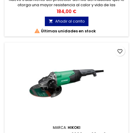
otorga una mayor resistencia al calor y vida de las
escobillas. Renovado sistema de protección contra el polvo
Precio
184,00 €
Añadir al carrito


Últimas unidades en stock
favorite_border
MARCA:
HIKOKI