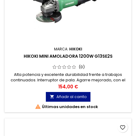
MARCA:
HIKOKI
HIKOKI MINI AMOLADORA 1200W G13SE2S
(0)
Alta potencia y excelente durabilidad frente a trabajos
continuados. Interruptor de pala. Agarre mejorado, con el
mínimo diámetro de cuerpo de su clase, que disminuye la
Precio
154,00 €
fatiga del usuario en trabajos continuados.
Añadir al carrito


Últimas unidades en stock
favorite_border