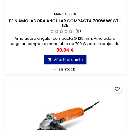
MARCA:
FEIN
FEIN AMOLADORA ANGULAR COMPACTA 700W WSG7-
125
(0)
Amoladora angular compacta Ø 125 mm. Amoladora
angular compacta manejable de 700 W para trabajos de
desbaste y corte sencillos.
Precio
80,84 €
Añadir al carrito


En stock
favorite_border