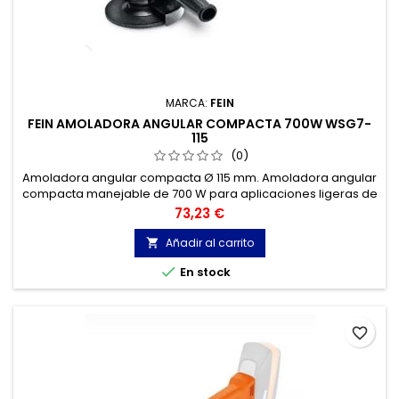
MARCA:
FEIN
FEIN AMOLADORA ANGULAR COMPACTA 700W WSG7-
115
(0)
Amoladora angular compacta Ø 115 mm. Amoladora angular
compacta manejable de 700 W para aplicaciones ligeras de
amolado y corte.
Precio
73,23 €
Añadir al carrito


En stock
favorite_border