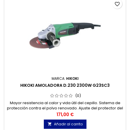
favorite_border
MARCA:
HIKOKI
HIKOKI AMOLADORA D.230 2300W G23SC3
(0)
Mayor resistencia al calor y vida útil del cepillo. Sistema de
protección contra el polvo renovado. Ajuste del protector del
disco sin necesidad de herramientas. Mango
Precio
171,00 €
antivibraciones. Uso continuo en trabajos duros.
Añadir al carrito
