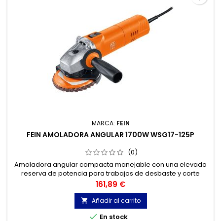
MARCA:
FEIN
FEIN AMOLADORA ANGULAR 1700W WSG17-125P
(0)
Amoladora angular compacta manejable con una elevada
reserva de potencia para trabajos de desbaste y corte
efectivos.
Precio
161,89 €
Añadir al carrito


En stock