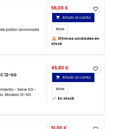
Precio
56,00 €
favorite_border
Añadir al carrito

More
de pistón accionada

Últimas unidades en
stock
Precio
45,80 €
favorite_border
C 12-SG
Añadir al carrito

More
iento - Serie SG -
do. Modelo 12-SG.

En stock
Precio
51,00 €
favorite_border