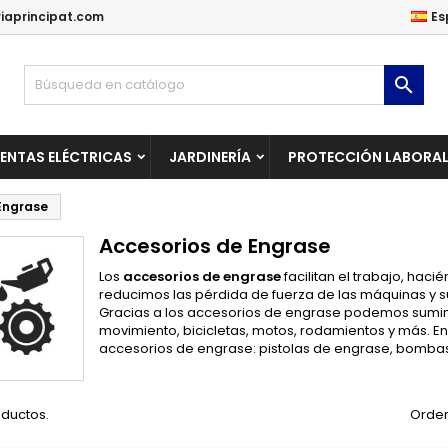
iaprincipat.com
Es
ñadir a la lista de deseos
(modalTitle))
rear lista de deseos
niciar sesión

Crear una lista nueva
confirmMessage))
be iniciar sesión para guardar productos en su lista de deseos.
mbre de la lista de deseos
ENTAS ELÉCTRICAS
JARDINERÍA
PROTECCIÓN LABORA
((cancelText))
Cancelar
((modalDeleteText)
Iniciar sesió
Engrase
Cancelar
Crear lista de deseo
Accesorios de Engrase
Los
accesorios de engrase
facilitan el trabajo, hac
reducimos las pérdida de fuerza de las máquinas y 
Gracias a los accesorios de engrase podemos suminis
movimiento, bicicletas, motos, rodamientos y más. E
accesorios de engrase: pistolas de engrase, bombas 
oductos.
Orden