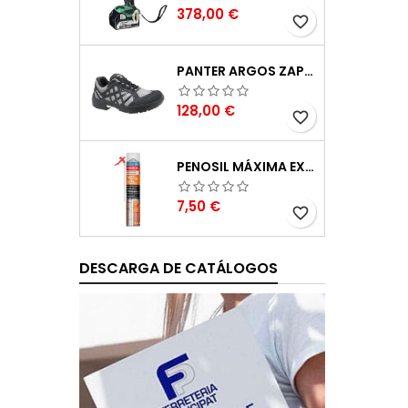
Precio
378,00 €
favorite_border
PANTER ARGOS ZAPATILLAS DE SEGURIDAD S3 GRIS REFLECTOR TALLA 48
Precio
128,00 €
favorite_border
PENOSIL MÁXIMA EXPANSIÓN ESPUMA DE POLIURETANO 750ML
Precio
7,50 €
favorite_border
DESCARGA DE CATÁLOGOS