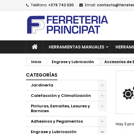
Teléfono:
+376 742 020
Email:
contacto@ferreter
A
(
C
I
add_circle_outline
((
De
No
HERRAMIENTAS MANUALES
HERRAMI
Inicio
Engrase y Lubricación
Accesorios de 
CATEGORÍAS
Jardinería
Calefacción y Climatización
Pinturas, Esmaltes, Lasures y
Barnices
Adhesivos y Pegamentos
Hay 3 pr
Engrase y Lubricación