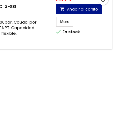
C 13-SG
Añadir al carrito

More
00bar. Caudal por
8" NPT. Capacidad:

En stock
flexible.