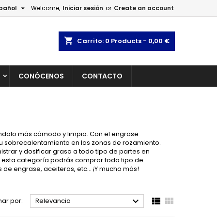

pañol
Welcome,
Iniciar sesión
or
Create an account
×
×
×
×
shopping_cart
Carrito:
0
Products - 0,00 €
L
CONÓCENOS
CONTACTO
)
n
s
iéndolo más cómodo y limpio. Con el engrase
su sobrecalentamiento en las zonas de rozamiento.
trar y dosificar grasa a todo tipo de partes en
n esta categoría podrás comprar todo tipo de
de engrase, aceiteras, etc... ¡Y mucho más!



ar por:
Relevancia