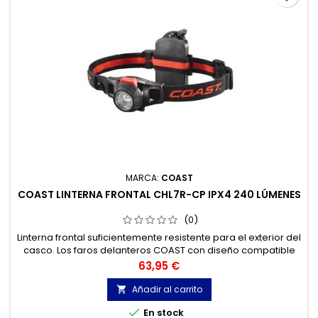
MARCA:
COAST
COAST LINTERNA FRONTAL CHL7R-CP IPX4 240 LÚMENES
(0)
Linterna frontal suficientemente resistente para el exterior del
casco. Los faros delanteros COAST con diseño compatible
con Hardhat incluyen clips para fijar la luz al sombrero.
Precio
63,95 €
Añadir al carrito


En stock