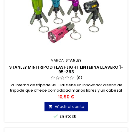
MARCA:
STANLEY
STANLEY MINITRIPOD FLASHLIGHT LINTERNA LLAVERO 1-
95-393
(0)
La linterna de trípode 95-112B tiene un innovador diseño de
trípode que ofrece comodidad manos libres y un cabezal
articulado para enfocar la luz con precisión donde se
Precio
10,90 €
necesita, por lo que es perfecta para un proyecto o situación
de emergencia.
Añadir al carrito


En stock