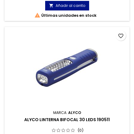
Añadir al carrito


Últimas unidades en stock
favorite_border
MARCA:
ALYCO
ALYCO LINTERNA BIFOCAL 30 LEDS 190511
(0)