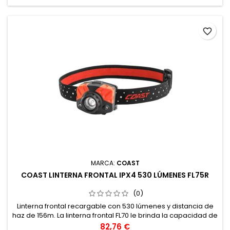
favorite_border
MARCA:
COAST
COAST LINTERNA FRONTAL IPX4 530 LÚMENES FL75R
(0)
Linterna frontal recargable con 530 lúmenes y distancia de
haz de 156m. La linterna frontal FL70 le brinda la capacidad de
hacer brillar un haz de luz ultra ancho y luego girar
Precio
82,76 €