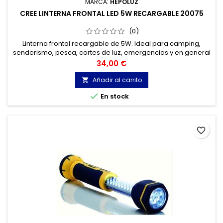
MARCA:
HEPOLUZ
CREE LINTERNA FRONTAL LED 5W RECARGABLE 20075
(0)
Linterna frontal recargable de 5W. Ideal para camping,
senderismo, pesca, cortes de luz, emergencias y en general
para cualquier ocasión en la que se precise una iluminación
Precio
34,00 €
suplementaria.
Añadir al carrito


En stock
favorite_border