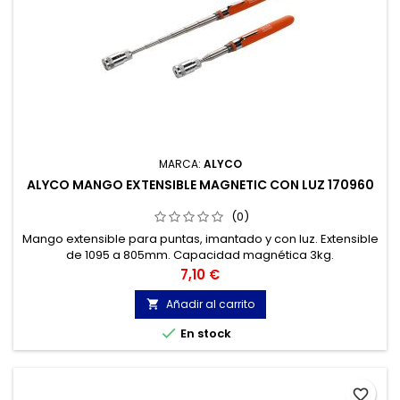
MARCA:
ALYCO
ALYCO MANGO EXTENSIBLE MAGNETIC CON LUZ 170960
(0)
Mango extensible para puntas, imantado y con luz. Extensible
de 1095 a 805mm. Capacidad magnética 3kg.
Precio
7,10 €
Añadir al carrito


En stock
favorite_border