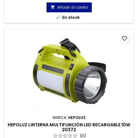
adecuada para uso en talleres de automoción o para
empleados de reparación de máquinas.
Añadir al carrito


En stock
favorite_border
MARCA:
HEPOLUZ
HEPOLUZ LINTERNA MULTIFUNCIÓN LED RECARGABLE 10W
20372
(0)