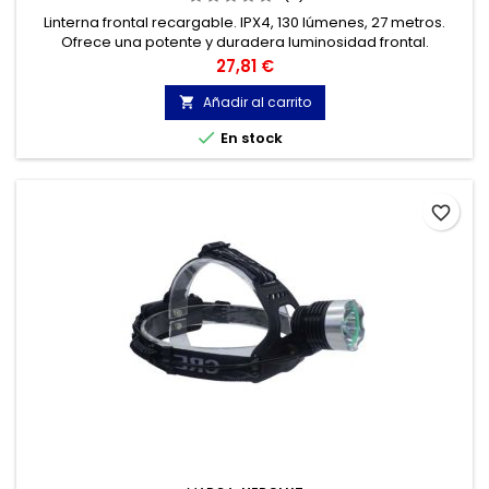
Linterna frontal recargable. IPX4, 130 lúmenes, 27 metros.
Ofrece una potente y duradera luminosidad frontal.
Precio
27,81 €
Añadir al carrito


En stock
favorite_border