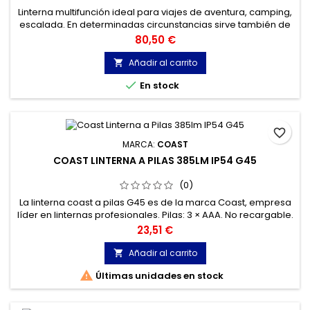
Linterna multifunción ideal para viajes de aventura, camping,
escalada. En determinadas circunstancias sirve también de
cargador de móvil y es de gran ayuda en los apagones
Precio
80,50 €
eléctricos y situaciones límite de rescate, aviso de
emergencia o socorro.
Añadir al carrito


En stock
favorite_border
MARCA:
COAST
COAST LINTERNA A PILAS 385LM IP54 G45
(0)
La linterna coast a pilas G45 es de la marca Coast, empresa
líder en linternas profesionales. Pilas: 3 × AAA. No recargable.
Linterna con clip de bolsillo.
Precio
23,51 €
Añadir al carrito


Últimas unidades en stock