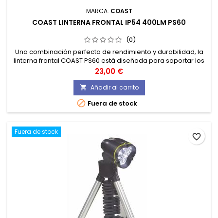
MARCA:
COAST
COAST LINTERNA FRONTAL IP54 400LM PS60
(0)
Una combinación perfecta de rendimiento y durabilidad, la
linterna frontal COAST PS60 está diseñada para soportar los
entornos más difíciles, al tiempo que proporciona una luz
Precio
23,00 €
brillante y potente.
Añadir al carrito


Fuera de stock
Fuera de stock
favorite_border