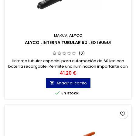
MARCA:
ALYCO
ALYCO LINTERNA TUBULAR 60 LED 190501
(0)
Linterna tubular especial para automoción de 60 led con
batería recargable. Permite una iluminación importante con
libertad de maniobra.
Precio
41,20 €
Añadir al carrito


En stock
favorite_border