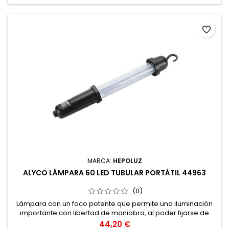
favorite_border
MARCA:
HEPOLUZ
ALYCO LÁMPARA 60 LED TUBULAR PORTÁTIL 44963
(0)
Lámpara con un foco potente que permite una iluminación
importante con libertad de maniobra, al poder fijarse de
varias maneras, base magnética o gancho. Lámpara muy
Precio
44,20 €