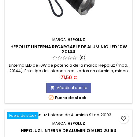
MARCA:
HEPOLUZ
HEPOLUZ LINTERNA RECARGABLE DE ALUMINIO LED 10W
20144
(0)
Linterna LED de 10W de potencia de la marca Hepoluz (mod.
20144). Este tipo de linternas, realizadas en aluminio, miden
17 cm y son resistentes al salpicaduras. Dispone de función
Precio
71,50 €
zoom.
Añadir al carrito


Fuera de stock
Fuera de stock
favorite_border
MARCA:
HEPOLUZ
HEPOLUZ LINTERNA DE ALUMINIO 9 LED 20193