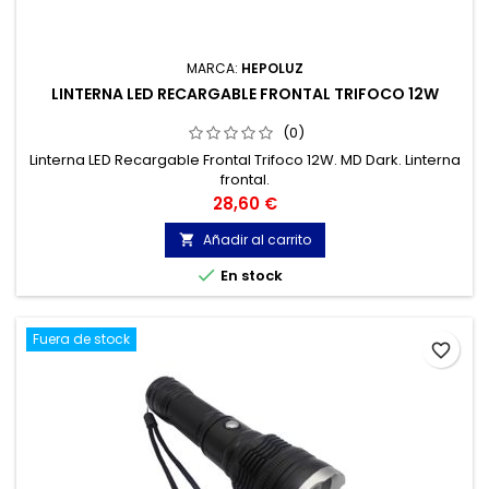
MARCA:
HEPOLUZ
LINTERNA LED RECARGABLE FRONTAL TRIFOCO 12W
(0)
Linterna LED Recargable Frontal Trifoco 12W. MD Dark. Linterna
frontal.
Precio
28,60 €
Añadir al carrito


En stock
Fuera de stock
favorite_border