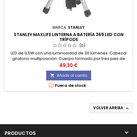
MARCA:
STANLEY
STANLEY MAXLIFE LINTERNA A BATERÍA 369 LED CON
TRÍPODE
(0)
LED de 0,5W con una luminosidad de 30 lúmenes. Cabezal
giratorio multiposición. Cuerpo formado por tres pies de
aluminio, que convierten la linterna en un trípode con
Precio
49,30 €
cabezal ajustable.
Añadir al carrito


Fuera de stock
VOLVER ARRIBA


PRODUCTOS