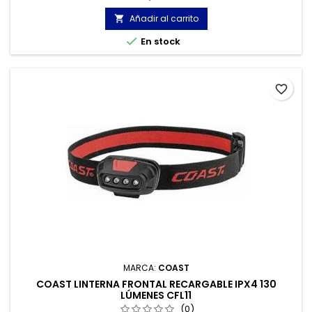
rápidamente el bisel a un haz puntual de largo alcance.
Añadir al carrito


En stock
favorite_border
MARCA:
COAST
COAST LINTERNA FRONTAL RECARGABLE IPX4 130
LÚMENES CFL11
(0)