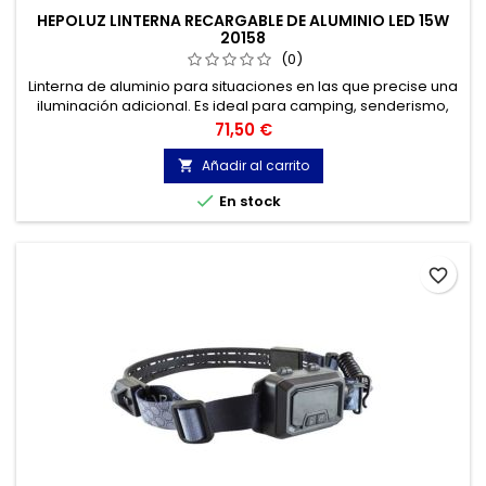
HEPOLUZ LINTERNA RECARGABLE DE ALUMINIO LED 15W
20158
(0)
Linterna de aluminio para situaciones en las que precise una
iluminación adicional. Es ideal para camping, senderismo,
pesca, cortes de luz, emergencias...
Precio
71,50 €
Añadir al carrito


En stock
favorite_border