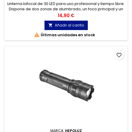
Linterna bifocal de 30 LED para uso profesional y tiempo libre.
Dispone de dos zonas de alumbrado, un foco principal y un
foco frontal que se seleccionan desde el interruptor.
Precio
14,90 €
Añadir al carrito


Últimas unidades en stock
favorite_border
MARCA:
HEPOLUZ