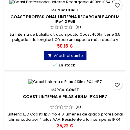
favorite_border
MARCA:
COAST
COAST PROFESSIONAL LINTERNA RECARGABLE 400LM
IP54 XP6R
(0)
La linterna de bolsillo ultracompacta Coast 400lm tiene 3,5
pulgadas de longitud. Ofrece un aspecto más robusto y
uniforme. Enfoque deslizante y bloqueo del haz. Salida de luz
Precio
50,16 €
de cuatro modos.
Añadir al carrito


En stock
favorite_border
MARCA:
COAST
COAST LINTERNA A PILAS 410LM IPX4 HP7
(0)
Linterna LED Coast Hp7 Pro 410 lúmenes de grado profesional
alimentada por 4 pilas AAA. Resistente a la intemperie IPX4.
Rango de 751 pies. Punto de foco deslizante de haz puro
Precio
35,22 €
(punto de ojo de toro para distancia).