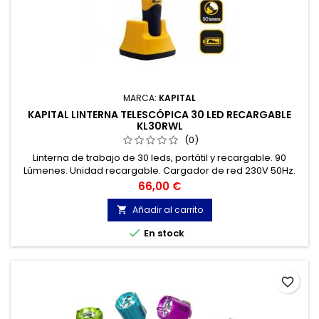
MARCA:
KAPITAL
KAPITAL LINTERNA TELESCÓPICA 30 LED RECARGABLE
KL30RWL
(0)
Linterna de trabajo de 30 leds, portátil y recargable. 90
Lúmenes. Unidad recargable. Cargador de red 230V 50Hz.
Cargador de coche.
Precio
66,00 €
Añadir al carrito


En stock
favorite_border