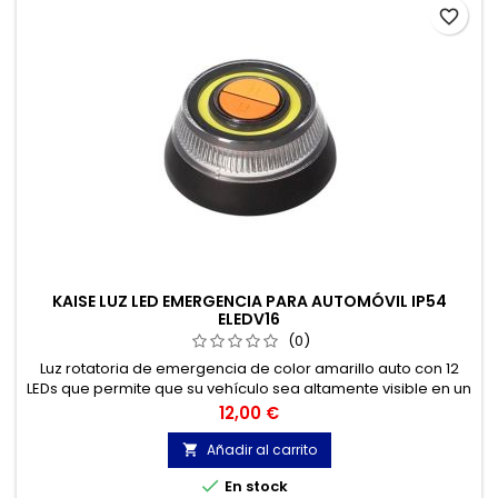
favorite_border
KAISE LUZ LED EMERGENCIA PARA AUTOMÓVIL IP54
ELEDV16
(0)
Luz rotatoria de emergencia de color amarillo auto con 12
LEDs que permite que su vehículo sea altamente visible en un
radio de 1 kilómetro de distancia en condiciones de baja
Precio
12,00 €
luminosidad.
Añadir al carrito


En stock