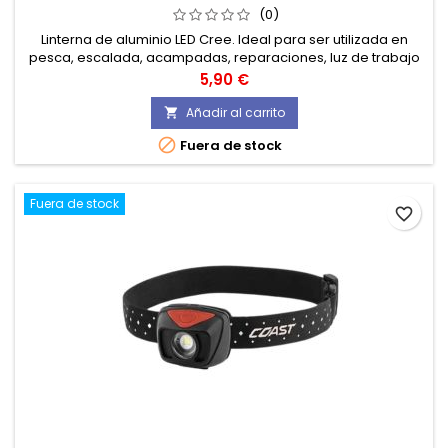
(0)
Linterna de aluminio LED Cree. Ideal para ser utilizada en
pesca, escalada, acampadas, reparaciones, luz de trabajo
y en general en cualquier lugar donde se precise de una
Precio
5,90 €
iluminación suplementaria.
Añadir al carrito


Fuera de stock
Fuera de stock
favorite_border