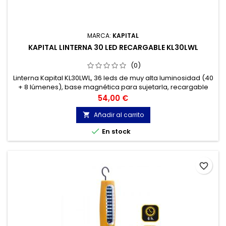
MARCA:
KAPITAL
KAPITAL LINTERNA 30 LED RECARGABLE KL30LWL
(0)
Linterna Kapital KL30LWL, 36 leds de muy alta luminosidad (40
+ 8 lúmenes), base magnética para sujetarla, recargable
con adaptad con conector para mechero, 12V.
Precio
54,00 €
Añadir al carrito


En stock
favorite_border