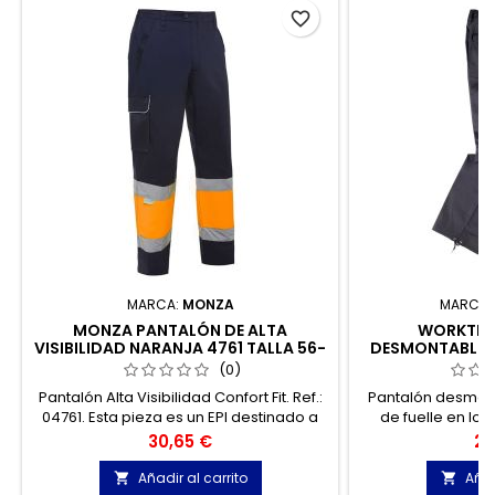
favorite_border
MARCA:
MONZA
MARCA:
MONZA PANTALÓN DE ALTA
WORKTEA
VISIBILIDAD NARANJA 4761 TALLA 56-
DESMONTABLE B
58
(0)
Pantalón Alta Visibilidad Confort Fit. Ref.:
Pantalón desmon
04761. Esta pieza es un EPI destinado a
de fuelle en los
señalizar la presencia diurna y nocturna
auxiliares superp
Precio
Pr
30,65 €
29
del profesional bajo situaciones de
v
peligro de baja visibilidad.
Añadir al carrito
Añad

