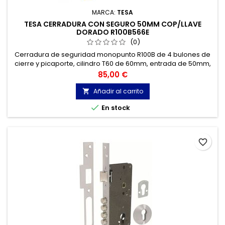
MARCA:
TESA
TESA CERRADURA CON SEGURO 50MM COP/LLAVE
DORADO R100B566E
(0)
Cerradura de seguridad monopunto R100B de 4 bulones de
cierre y picaporte, cilindro T60 de 60mm, entrada de 50mm,
escudo E300L, acabado acero esmaltado.
Precio
85,00 €
Añadir al carrito


En stock
favorite_border