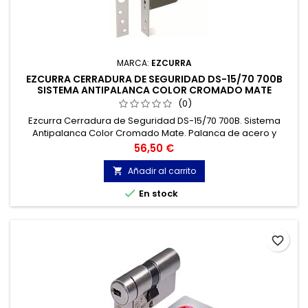
MARCA:
EZCURRA
EZCURRA CERRADURA DE SEGURIDAD DS-15/70 700B
SISTEMA ANTIPALANCA COLOR CROMADO MATE
(0)
Ezcurra Cerradura de Seguridad DS-15/70 700B. Sistema
Antipalanca Color Cromado Mate. Palanca de acero y
picaporte reversible. Entrada 50 mm. Cilindro de seguridad
Precio
56,50 €
ds1570 desc. Escudo 410p.
Añadir al carrito


En stock
favorite_border