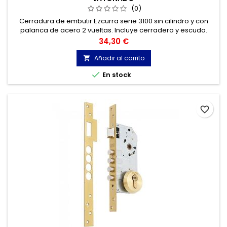
(0)
Cerradura de embutir Ezcurra serie 3100 sin cilindro y con
palanca de acero 2 vueltas. Incluye cerradero y escudo.
Precio
34,30 €
Añadir al carrito


En stock
favorite_border