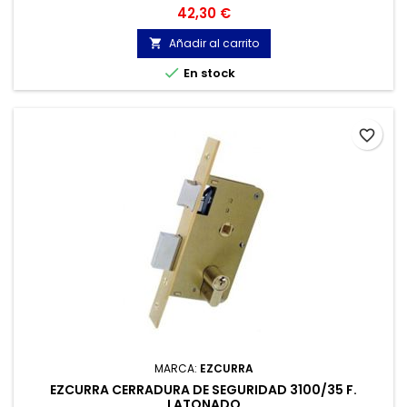
vueltas.
Precio
42,30 €
Añadir al carrito


En stock
favorite_border
MARCA:
EZCURRA
EZCURRA CERRADURA DE SEGURIDAD 3100/35 F.
LATONADO