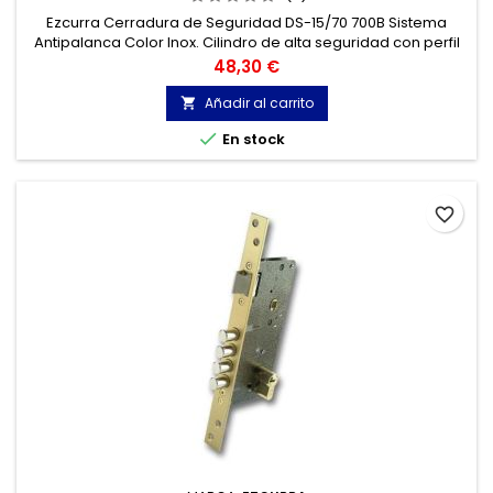
Ezcurra Cerradura de Seguridad DS-15/70 700B Sistema
Antipalanca Color Inox. Cilindro de alta seguridad con perfil
europeo. Protección frontal antitaladro por pasadores de
Precio
48,30 €
acero templado.
Añadir al carrito


En stock
favorite_border