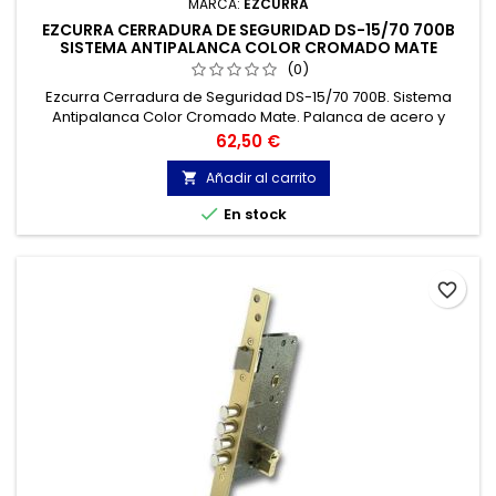
MARCA:
EZCURRA
EZCURRA CERRADURA DE SEGURIDAD DS-15/70 700B
SISTEMA ANTIPALANCA COLOR CROMADO MATE
(0)
Ezcurra Cerradura de Seguridad DS-15/70 700B. Sistema
Antipalanca Color Cromado Mate. Palanca de acero y
picaporte reversible. Entrada 50 mm. Cilindro de seguridad
Precio
62,50 €
ds1570 desc. Escudo 410p.
Añadir al carrito


En stock
favorite_border