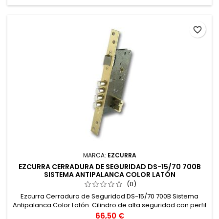
favorite_border
MARCA:
EZCURRA
EZCURRA CERRADURA DE SEGURIDAD DS-15/70 700B
SISTEMA ANTIPALANCA COLOR LATÓN
(0)
Ezcurra Cerradura de Seguridad DS-15/70 700B Sistema
Antipalanca Color Latón. Cilindro de alta seguridad con perfil
europeo. Protección frontal antitaladro por pasadores de
Precio
66,50 €