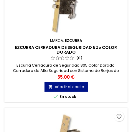
MARCA:
EZCURRA
EZCURRA CERRADURA DE SEGURIDAD 805 COLOR
DORADO
(0)
Ezcurra Cerradura de Seguridad 805 Color Dorado.
Cerradura de Alta Seguridad con Sistema de Borjas de
Doble Efecto. Palanca de barras de acero. Pkaporte
Precio
55,00 €
reversible.
Añadir al carrito


En stock
favorite_border