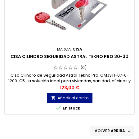
MARCA:
CISA
CISA CILINDRO SEGURIDAD ASTRAL TEKNO PRO 30-30
(0)
Cisa Cilindro de Seguridad Astral Tekno Pro. OMJ3T1-07-0-
1200-C5. La solución ideal para viviendas, sanidad, oficinas y
actividades comerciales. Su fuerza radica en el precorte del
Precio
123,00 €
cuerpo del cilindro.
Añadir al carrito


En stock
VOLVER ARRIBA
