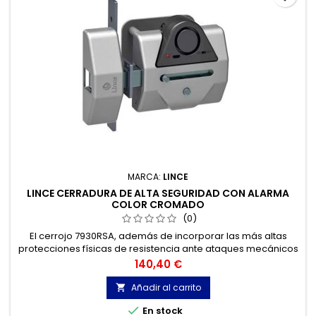
MARCA:
LINCE
LINCE CERRADURA DE ALTA SEGURIDAD CON ALARMA
COLOR CROMADO
(0)
El cerrojo 7930RSA, además de incorporar las más altas
protecciones físicas de resistencia ante ataques mecánicos
contra el bombillo.
Precio
140,40 €
Añadir al carrito


En stock