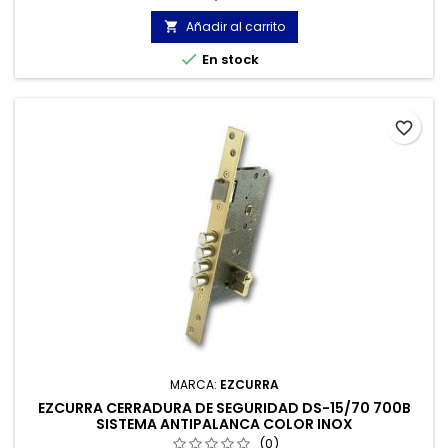
acero templado.
Añadir al carrito


En stock
favorite_border
MARCA:
EZCURRA
EZCURRA CERRADURA DE SEGURIDAD DS-15/70 700B
SISTEMA ANTIPALANCA COLOR INOX
(0)