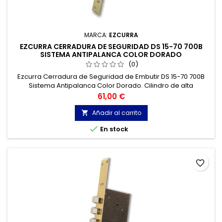
MARCA:
EZCURRA
EZCURRA CERRADURA DE SEGURIDAD DS 15-70 700B
SISTEMA ANTIPALANCA COLOR DORADO
(0)
Ezcurra Cerradura de Seguridad de Embutir DS 15-70 700B
Sistema Antipalanca Color Dorado. Cilindro de alta
seguridad con perfil europeo. Protección frontal antitaladro
Precio
61,00 €
por pasadores de acero templado.
Añadir al carrito


En stock
favorite_border