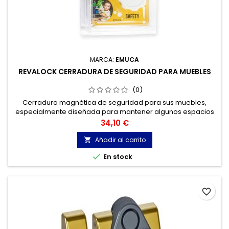
MARCA:
EMUCA
REVALOCK CERRADURA DE SEGURIDAD PARA MUEBLES
(0)
Cerradura magnética de seguridad para sus muebles,
especialmente diseñada para mantener algunos espacios
fuera del alcance de los niños.
Precio
34,10 €
Añadir al carrito


En stock
favorite_border