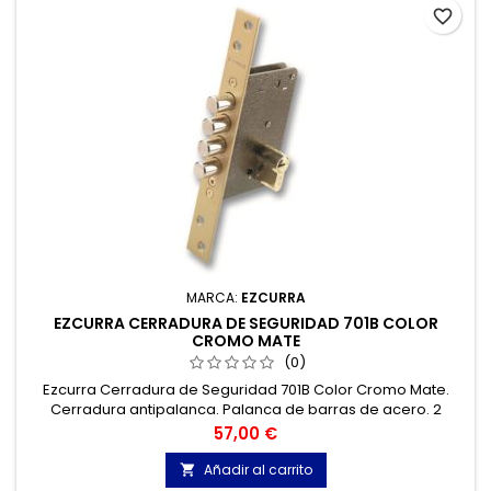
favorite_border
MARCA:
EZCURRA
EZCURRA CERRADURA DE SEGURIDAD 701B COLOR
CROMO MATE
(0)
Ezcurra Cerradura de Seguridad 701B Color Cromo Mate.
Cerradura antipalanca. Palanca de barras de acero. 2
vueltas.
Precio
57,00 €
Añadir al carrito
