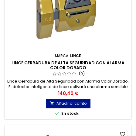
MARCA:
LINCE
LINCE CERRADURA DE ALTA SEGURIDAD CON ALARMA
COLOR DORADO
(0)
Lince Cerradura de Alta Seguridad con Alarma Color Dorado.
El detector inteligente de Lince activará una alarma sensible
a las aperturas, golpes y vibraciones no deseadas.
Precio
140,40 €
Añadir al carrito


En stock
favorite_border