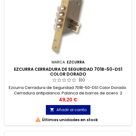
MARCA:
EZCURRA
EZCURRA CERRADURA DE SEGURIDAD 701B-50-DS1
COLOR DORADO
(0)
Ezcurra Cerradura de Seguridad 701B-50-DS1 Color Dorado.
Cerradura antipalanca. Palanca de barras de acero. 2
vueltas.
Precio
49,20 €
Añadir al carrito


Últimas unidades en stock