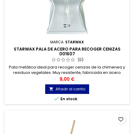
MARCA:
STARWAX
STARWAX PALA DE ACERO PARA RECOGER CENIZAS
001607
(0)
Pala metálica ideal para recoger cenizas de la chimenea y
residuos vegetales. Muy resistente, fabricada en acero
zincado.
Precio
9,00 €
Añadir al carrito


En stock
favorite_border