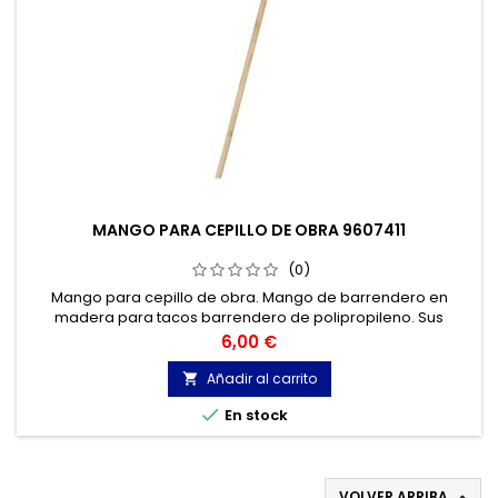
MANGO PARA CEPILLO DE OBRA 9607411
(0)
Mango para cepillo de obra. Mango de barrendero en
madera para tacos barrendero de polipropileno. Sus
medidas son 28mm de diámetro, 1200 x 9'79mm.
Precio
6,00 €
Añadir al carrito


En stock
VOLVER ARRIBA
