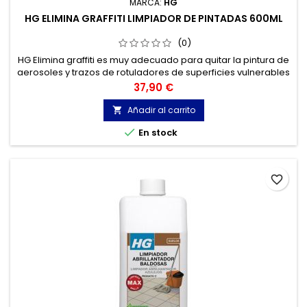
MARCA:
HG
HG ELIMINA GRAFFITI LIMPIADOR DE PINTADAS 600ML
(0)
HG Elimina graffiti es muy adecuado para quitar la pintura de
aerosoles y trazos de rotuladores de superficies vulnerables
como pintura, barniz y material sintético. HG Elimina graffiti
Precio
37,90 €
también se puede usar en otras superficies lisas como
vidrio, metal,
Añadir al carrito


En stock
favorite_border