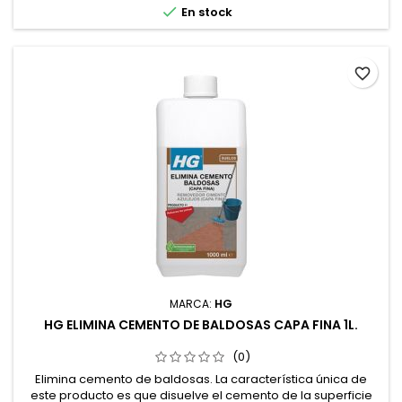

En stock
favorite_border
MARCA:
HG
HG ELIMINA CEMENTO DE BALDOSAS CAPA FINA 1L.
(0)
Elimina cemento de baldosas. La característica única de
este producto es que disuelve el cemento de la superficie