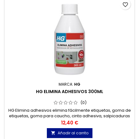
favorite_border
MARCA:
HG
HG ELIMINA ADHESIVOS 300ML
(0)
HG Elimina adhesivos elimina fácilmente etiquetas, goma de
etiquetas, goma para caucho, cinta adhesiva, salpicaduras
de brea, manchas de grasa, aceite, rayones producidos por
Precio
12,40 €
el calzado y muchos otros problemas más de casi toda
clase de superficies.
Añadir al carrito
