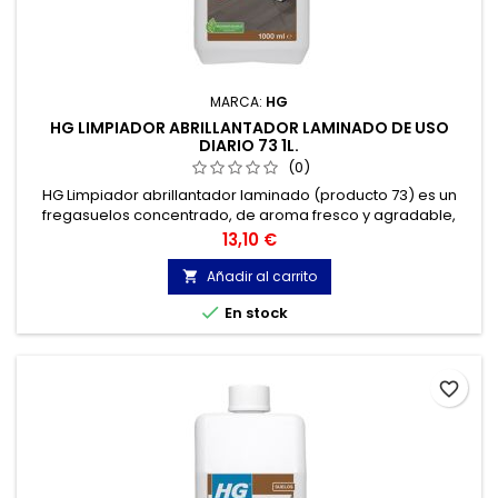
MARCA:
HG
HG LIMPIADOR ABRILLANTADOR LAMINADO DE USO
DIARIO 73 1L.
(0)
HG Limpiador abrillantador laminado (producto 73) es un
fregasuelos concentrado, de aroma fresco y agradable,
que repara el brillo y que ha sido especialmente formulado
Precio
13,10 €
para la limpieza periódica cómoda, segura y rápida de todo
tipo de suelos de laminado.
Añadir al carrito


En stock
favorite_border