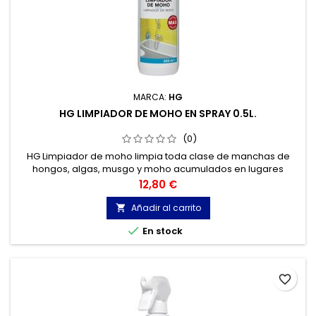
MARCA:
HG
HG LIMPIADOR DE MOHO EN SPRAY 0.5L.
(0)
HG Limpiador de moho limpia toda clase de manchas de
hongos, algas, musgo y moho acumulados en lugares
húmedos, tanto en interiores como en exteriores. Ideal para
Precio
12,80 €
limpiar los azulejos (también apto para mármol) y las juntas
en cuartos de baño, duchas...
Añadir al carrito


En stock
favorite_border