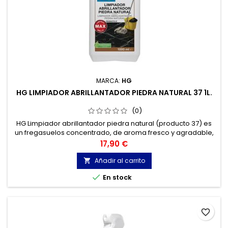
MARCA:
HG
HG LIMPIADOR ABRILLANTADOR PIEDRA NATURAL 37 1L.
(0)
HG Limpiador abrillantador piedra natural (producto 37) es
un fregasuelos concentrado, de aroma fresco y agradable,
especialmente formulado para la limpieza periódica de
Precio
17,90 €
mármol y todo tipo de piedras naturales calcáreas.
Añadir al carrito


En stock
favorite_border