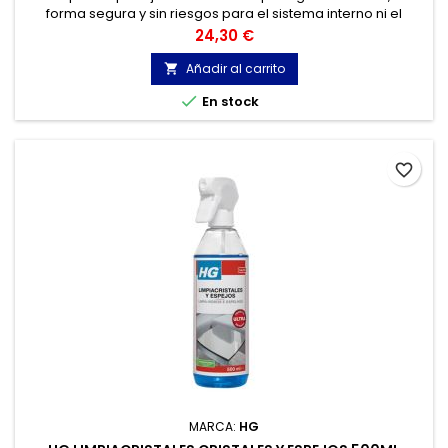
forma segura y sin riesgos para el sistema interno ni el
medio ambiente. La suciedad acumulada se elimina sin
Precio
24,30 €
esfuerzo.
Añadir al carrito


En stock
favorite_border
MARCA:
HG