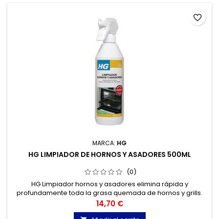
favorite_border
MARCA:
HG
HG LIMPIADOR DE HORNOS Y ASADORES 500ML
(0)
HG Limpiador hornos y asadores elimina rápida y
profundamente toda la grasa quemada de hornos y grills.
Precio
14,70 €