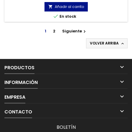
restos de cal en el serpentín de calefacción (hasta 150 °C).
Añadir al carrito


En stock
1
2
Siguiente

VOLVER ARRIBA


PRODUCTOS

INFORMACIÓN

EMPRESA

CONTACTO
BOLETÍN