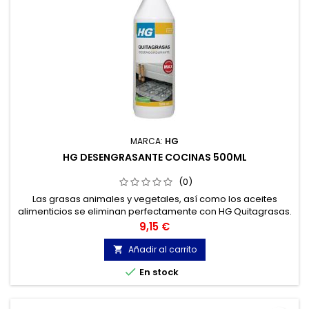
MARCA:
HG
HG DESENGRASANTE COCINAS 500ML
(0)
Las grasas animales y vegetales, así como los aceites
alimenticios se eliminan perfectamente con HG Quitagrasas.
Apto para: acero inoxidable, superficies galvanizadas,
Precio
9,15 €
esmaltadas y de aluminio, en azulejos y baldosas de
cerámica, y materiales sintéticos.
Añadir al carrito


En stock