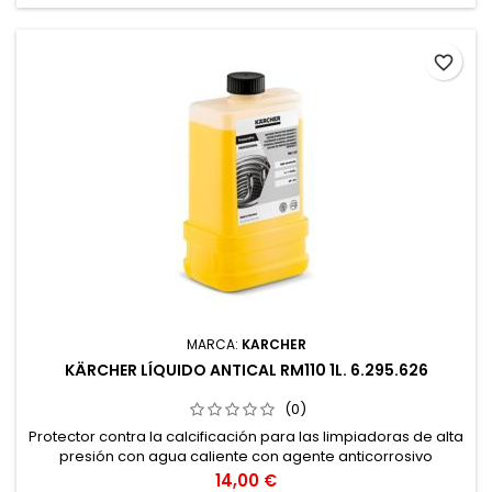
favorite_border
MARCA:
KARCHER
KÄRCHER LÍQUIDO ANTICAL RM110 1L. 6.295.626
(0)
Protector contra la calcificación para las limpiadoras de alta
presión con agua caliente con agente anticorrosivo
integrado. Protección optimizada contra la formación de
Precio
14,00 €