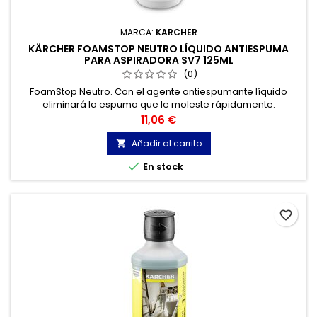
MARCA:
KARCHER
KÄRCHER FOAMSTOP NEUTRO LÍQUIDO ANTIESPUMA
PARA ASPIRADORA SV7 125ML
(0)
FoamStop Neutro. Con el agente antiespumante líquido
eliminará la espuma que le moleste rápidamente.
Precio
11,06 €
Añadir al carrito


En stock
favorite_border