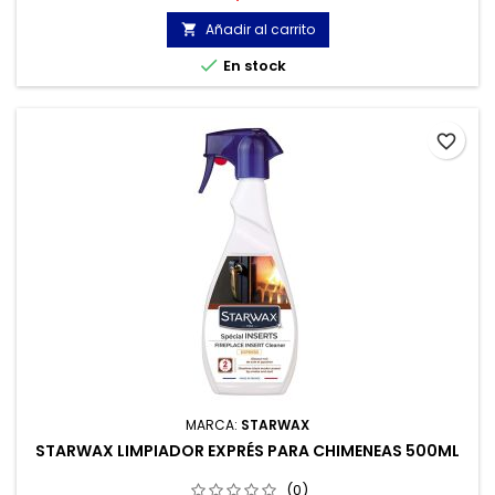
pintalabios, betún, zumo de fruta, grasa, etc.
Añadir al carrito


En stock
favorite_border
MARCA:
STARWAX
STARWAX LIMPIADOR EXPRÉS PARA CHIMENEAS 500ML
(0)