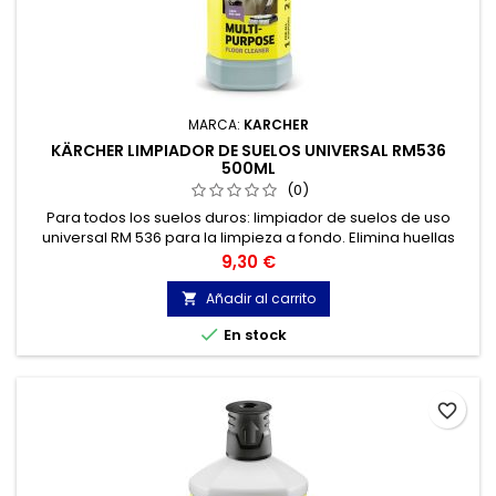
MARCA:
KARCHER
KÄRCHER LIMPIADOR DE SUELOS UNIVERSAL RM536
500ML
(0)
Para todos los suelos duros: limpiador de suelos de uso
universal RM 536 para la limpieza a fondo. Elimina huellas
para un resultado sin marcas. Con protección frente a la
Precio
9,30 €
humedad, que evita el abombamiento del suelo, y aroma de
limón.
Añadir al carrito


En stock
favorite_border