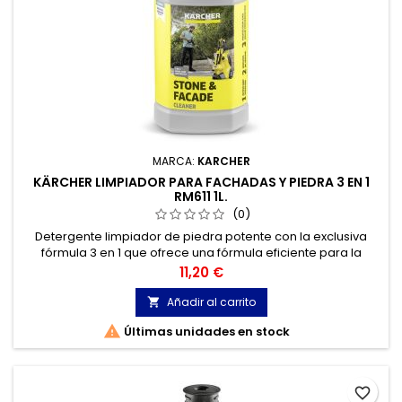
MARCA:
KARCHER
KÄRCHER LIMPIADOR PARA FACHADAS Y PIEDRA 3 EN 1
RM611 1L.
(0)
Detergente limpiador de piedra potente con la exclusiva
fórmula 3 en 1 que ofrece una fórmula eficiente para la
eliminación de musgo y protección contra agentes
Precio
11,20 €
meteorológicos.
Añadir al carrito


Últimas unidades en stock
favorite_border