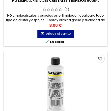
HG LIMPIACRISTALES CRISTALES Y ESPEJOS 500ML
(0)
HG Limpiacristales y espejos es el limpiador ideal para todo
tipo de cristal y espejos. El spray elimina grasa y suciedad de
manera rápida y sencilla, y, a continuación, seca sin dejar
Precio
8,00 €
marcas.
Añadir al carrito


En stock
favorite_border