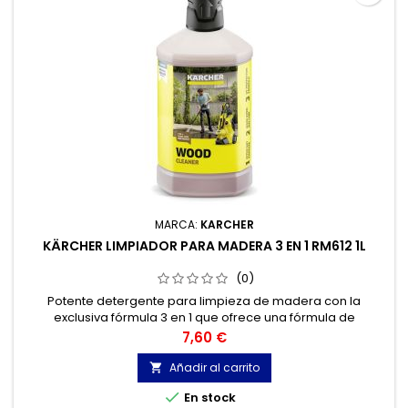
MARCA:
KARCHER
KÄRCHER LIMPIADOR PARA MADERA 3 EN 1 RM612 1L
(0)
Potente detergente para limpieza de madera con la
exclusiva fórmula 3 en 1 que ofrece una fórmula de
protección de los rayos ultravioleta y una conservación
Precio
7,60 €
intensiva, además del mayor rendimiento de limpieza
gracias al detergente activo.
Añadir al carrito


En stock