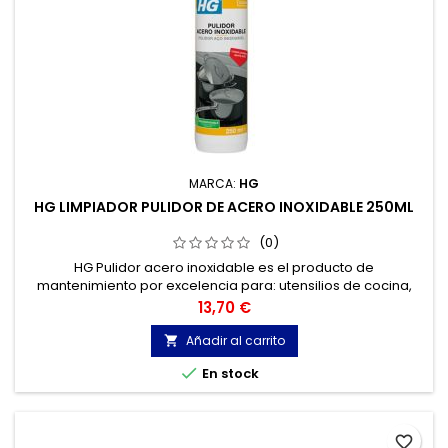
MARCA:
HG
HG LIMPIADOR PULIDOR DE ACERO INOXIDABLE 250ML
(0)
HG Pulidor acero inoxidable es el producto de
mantenimiento por excelencia para: utensilios de cocina,
cacerolas y encimeras de acero inoxidable. Pero también
Precio
13,70 €
para cacerolas de aluminio, encimeras de material sintético,
grifos de cromo, etc
Añadir al carrito


En stock
favorite_border