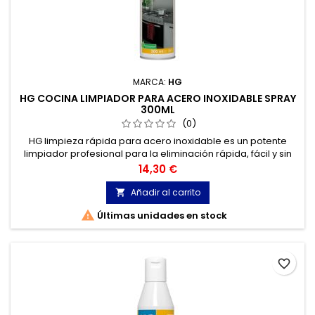
MARCA:
HG
HG COCINA LIMPIADOR PARA ACERO INOXIDABLE SPRAY
300ML
(0)
HG limpieza rápida para acero inoxidable es un potente
limpiador profesional para la eliminación rápida, fácil y sin
dejar raya alguna, de grasa, suciedad y huellas dactilares
Precio
14,30 €
sobre aceros inoxidables, cromados y aluminios.
Añadir al carrito


Últimas unidades en stock
favorite_border