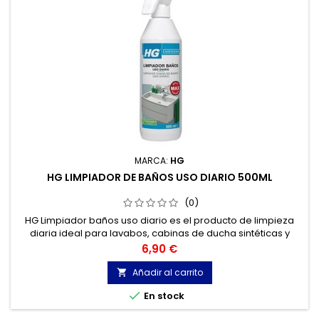
MARCA:
HG
HG LIMPIADOR DE BAÑOS USO DIARIO 500ML
(0)
HG Limpiador baños uso diario es el producto de limpieza
diaria ideal para lavabos, cabinas de ducha sintéticas y
paredes de azulejos.
Precio
6,90 €
Añadir al carrito


En stock