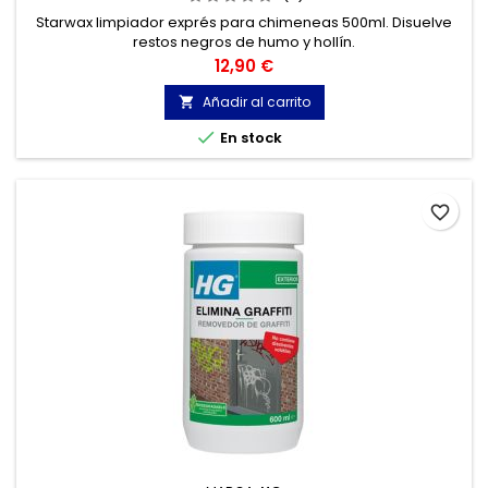
Starwax limpiador exprés para chimeneas 500ml. Disuelve
restos negros de humo y hollín.
Precio
12,90 €
Añadir al carrito


En stock
favorite_border