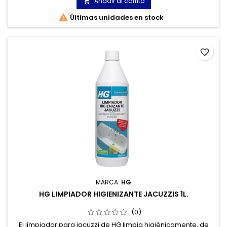
Añadir al carrito


Últimas unidades en stock
favorite_border
MARCA:
HG
HG LIMPIADOR HIGIENIZANTE JACUZZIS 1L.
(0)
El limpiador para jacuzzi de HG limpia higiénicamente, de