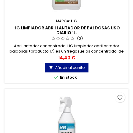
MARCA:
HG
HG LIMPIADOR ABRILLANTADOR DE BALDOSAS USO
DIARIO 1L.
(0)
Abrillantador concentrado. HG Limpiador abrillantador
baldosas (producto 17) es un fregasuelos concentrado, de
aroma fresco y agradable, que repara el brillo y que se ha
Precio
14,40 €
formulado especialmente para la limpieza periódica de
suelos de baldosas.
Añadir al carrito


En stock
favorite_border