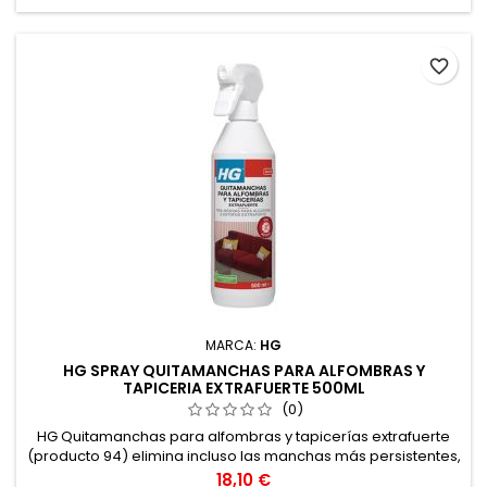
favorite_border
MARCA:
HG
HG SPRAY QUITAMANCHAS PARA ALFOMBRAS Y
TAPICERIA EXTRAFUERTE 500ML
(0)
HG Quitamanchas para alfombras y tapicerías extrafuerte
(producto 94) elimina incluso las manchas más persistentes,
como las manchas de vino, café, chocolate, salsa,
Precio
18,10 €