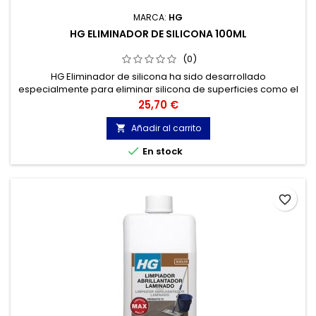
MARCA:
HG
HG ELIMINADOR DE SILICONA 100ML
(0)
HG Eliminador de silicona ha sido desarrollado
especialmente para eliminar silicona de superficies como el
acero inoxidable, el esmalte, el cristal, diferentes tipos de
Precio
25,70 €
material sintético, baldosas de cerámica, baldosas
esmaltadas, piedra natural, etc..
Añadir al carrito


En stock
favorite_border