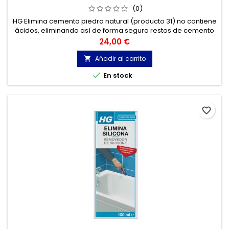
(0)
HG Elimina cemento piedra natural (producto 31) no contiene
ácidos, eliminando así de forma segura restos de cemento
o de cal de mármol y otros tipos de piedra natural calcárea
Precio
24,00 €
como travertino, piedra azul, piedra dura, etc...
Añadir al carrito


En stock
favorite_border