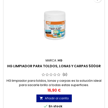
MARCA:
HG
HG LIMPIADOR PARA TOLDOS, LONAS Y CARPAS 500GR
(0)
HG limpiador para toldos, lonas y carpas es la solución ideal
para sacarle brillo a todas estas superficies.
Precio
16,90 €
Añadir al carrito


En stock