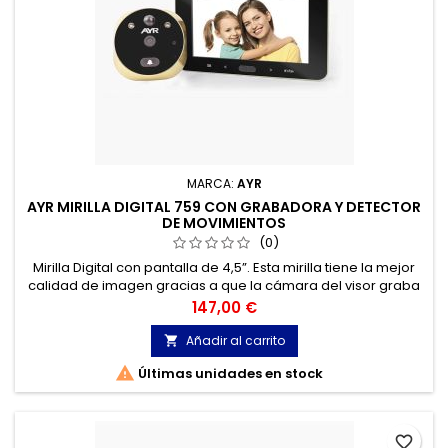
MARCA:
AYR
AYR MIRILLA DIGITAL 759 CON GRABADORA Y DETECTOR
DE MOVIMIENTOS
(0)
Mirilla Digital con pantalla de 4,5”. Esta mirilla tiene la mejor
calidad de imagen gracias a que la cámara del visor graba
a 1080 (FULL HD). Podrás ver quien ha llamado a tu puerta
Precio
147,00 €
gracias a la función de llamadas perdidas.
Añadir al carrito


Últimas unidades en stock
favorite_border