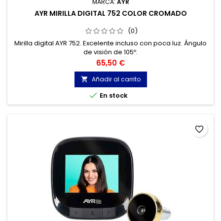
MARCA:
AYR
AYR MIRILLA DIGITAL 752 COLOR CROMADO
(0)
Mirilla digital AYR 752. Excelente incluso con poca luz. Ángulo
de visión de 105º.
Precio
65,50 €
Añadir al carrito


En stock
favorite_border