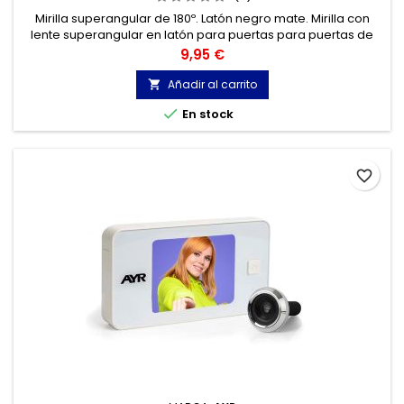
Mirilla superangular de 180º. Latón negro mate. Mirilla con
lente superangular en latón para puertas para puertas de
acceso a viviendas o locales, interiores y exteriores.
Precio
9,95 €
Añadir al carrito


En stock
favorite_border