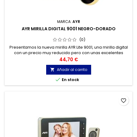
MARCA:
AYR
AYR MIRILLA DIGITAL 9001 NEGRO-DORADO
(0)
Presentamos la nueva mirilla AYR Lite 9001, una mirilla digital
con un precio muy reducido pero con unas excelentes
prestaciones; batería interna recargable de 600mA, cámara
Precio
44,70 €
de 0,3Mp y memoria interna incorporada para poder
almacenar fotografías
Añadir al carrito


En stock
favorite_border