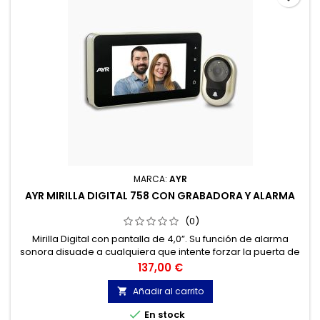
MARCA:
AYR
AYR MIRILLA DIGITAL 758 CON GRABADORA Y ALARMA
(0)
Mirilla Digital con pantalla de 4,0”. Su función de alarma
sonora disuade a cualquiera que intente forzar la puerta de
tu domicilio.
Precio
137,00 €
Añadir al carrito


En stock