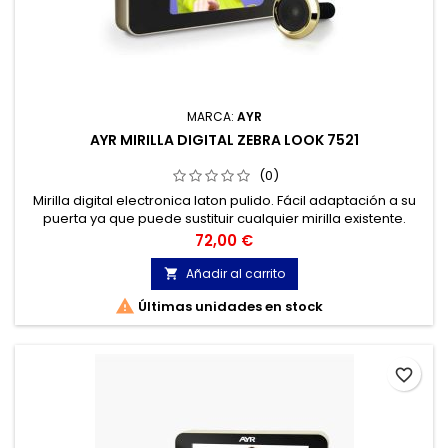
MARCA:
AYR
AYR MIRILLA DIGITAL ZEBRA LOOK 7521
(0)
Mirilla digital electronica laton pulido. Fácil adaptación a su
puerta ya que puede sustituir cualquier mirilla existente.
Apretando el botón tendremos imagen durante 10 segundos.
Precio
72,00 €
Añadir al carrito


Últimas unidades en stock
favorite_border