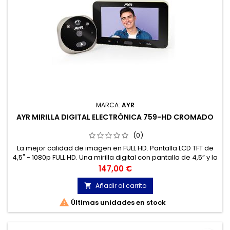
MARCA:
AYR
AYR MIRILLA DIGITAL ELECTRÓNICA 759-HD CROMADO
(0)
La mejor calidad de imagen en FULL HD. Pantalla LCD TFT de
4,5" - 1080p FULL HD. Una mirilla digital con pantalla de 4,5” y la
mejor calidad de imagen gracias a que la cámara del visor
Precio
147,00 €
graba a 1080 (FULL HD).
Añadir al carrito


Últimas unidades en stock