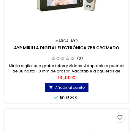
MARCA:
AYR
AYR MIRILLA DIGITAL ELECTRÓNICA 755 CROMADO
(0)
Mirilla digital que graba fotos y vídeos. Adaptable a puertas
de 38 hasta 110 mm de grosor. Adaptable a agujeros de
mirilla de 14 hasta 26 mm de diámetro. Con pantalla LCD de
Precio
131,00 €
4,3” TFT e infrarrojos. Con timbre y función de llamadas
perdidas.
Añadir al carrito


En stock
favorite_border