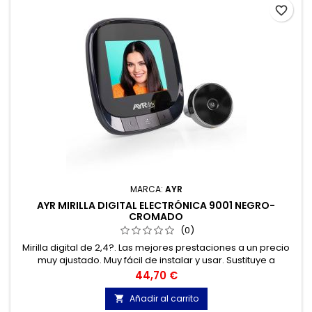
favorite_border
MARCA:
AYR
AYR MIRILLA DIGITAL ELECTRÓNICA 9001 NEGRO-
CROMADO
(0)
Mirilla digital de 2,4?. Las mejores prestaciones a un precio
muy ajustado. Muy fácil de instalar y usar. Sustituye a
cualquier mirilla convencional. Una imagen muy clara incluso
Precio
44,70 €
con poca luz.
Añadir al carrito
