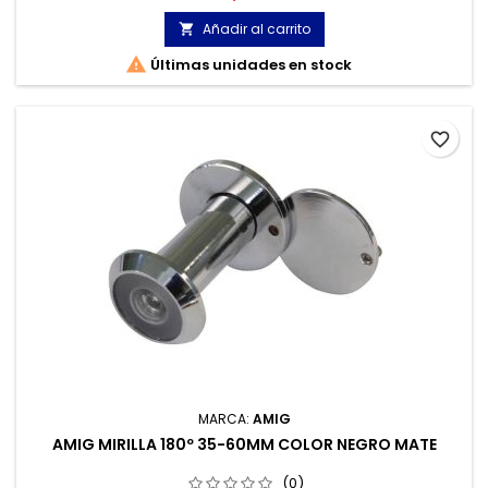
emergencia para una situación extrema.
Añadir al carrito


Últimas unidades en stock
favorite_border
MARCA:
AMIG
AMIG MIRILLA 180º 35-60MM COLOR NEGRO MATE
(0)