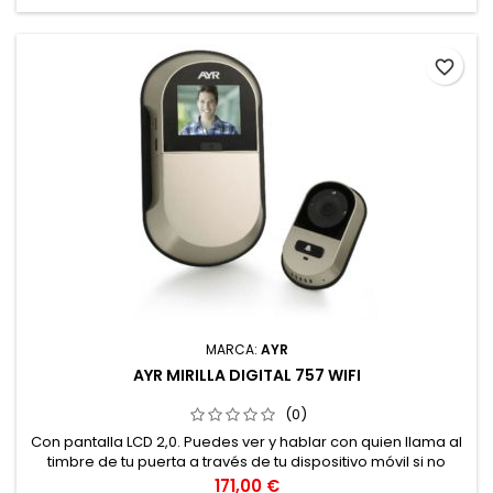
favorite_border
MARCA:
AYR
AYR MIRILLA DIGITAL 757 WIFI
(0)
Con pantalla LCD 2,0. Puedes ver y hablar con quien llama al
timbre de tu puerta a través de tu dispositivo móvil si no
estás en casa. Además incluye botón de llamada de
Precio
171,00 €