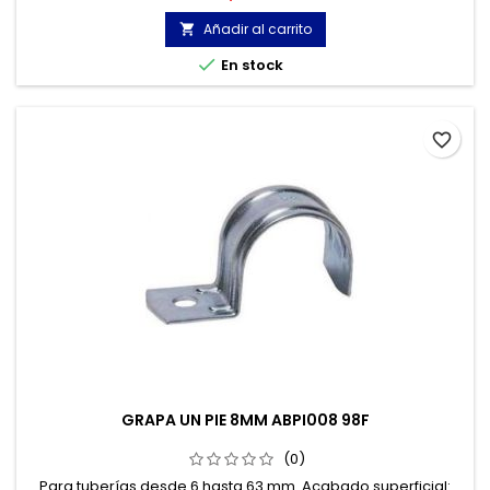
Añadir al carrito


En stock
favorite_border
GRAPA UN PIE 8MM ABPI008 98F
(0)
Para tuberías desde 6 hasta 63 mm. Acabado superficial: