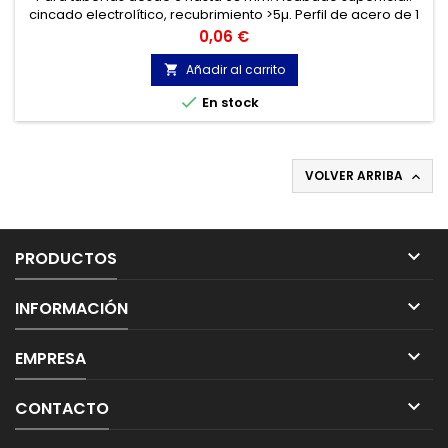
cincado electrolítico, recubrimiento >5µ. Perfil de acero de 1
a 1,4 mm de espesor, en función del modelo. Indicado para
Precio
0,06 €
cables y tubos de acero y PVC. Facilidad y rapidez de
montaje.
Añadir al carrito


En stock
VOLVER ARRIBA


PRODUCTOS

INFORMACIÓN

EMPRESA

CONTACTO