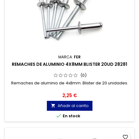
MARCA:
FER
REMACHES DE ALUMINIO 4X8MM BLISTER 20UD 28281
(0)
Remaches de aluminio de 4x8mm. Blister de 20 unidades.
Precio
2,25 €
Añadir al carrito


En stock
favorite_border