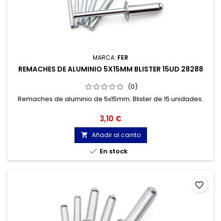
MARCA:
FER
REMACHES DE ALUMINIO 5X15MM BLISTER 15UD 28288
(0)
Remaches de aluminio de 5x15mm. Blister de 15 unidades.
Precio
3,10 €
Añadir al carrito


En stock
favorite_border