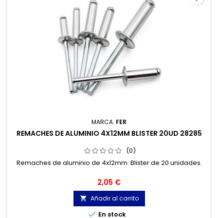
MARCA:
FER
REMACHES DE ALUMINIO 4X12MM BLISTER 20UD 28285
(0)
Remaches de aluminio de 4x12mm. Blister de 20 unidades.
Precio
2,05 €
Añadir al carrito


En stock