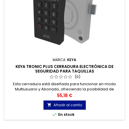
MARCA:
KEYA
KEYA TRONIC PLUS CERRADURA ELECTRÓNICA DE
SEGURIDAD PARA TAQUILLAS
(0)
Esta cerradura está diseñada para funcionar en modo
Multiusuario y Abonado, ofreciendo la posibilidad de
gestionar dinámicamente zonas de taquillas manteniendo
Precio
55,18 €
una total seguridad con su código maestro / inspección.
Añadir al carrito


En stock