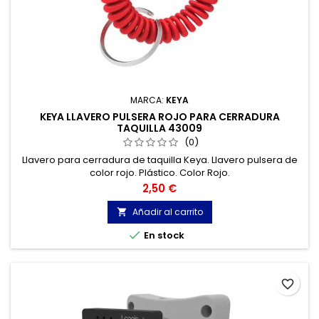
MARCA:
KEYA
KEYA LLAVERO PULSERA ROJO PARA CERRADURA
TAQUILLA 43009
(0)
Llavero para cerradura de taquilla Keya. Llavero pulsera de
color rojo. Plástico. Color Rojo.
Precio
2,50 €
Añadir al carrito


En stock
favorite_border