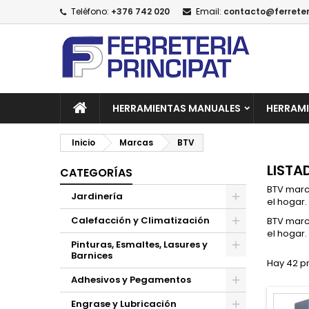
Teléfono:
+376 742 020
Email:
contacto@ferreter
A
(
C
I
add_circle_outline
((
De
No
HERRAMIENTAS MANUALES
HERRAMI
Inicio
Marcas
BTV
LISTA
CATEGORÍAS
BTV marca
Jardinería
el hogar.
Calefacción y Climatización
BTV marca
el hogar.
Pinturas, Esmaltes, Lasures y
Barnices
Hay 42 p
Adhesivos y Pegamentos
Engrase y Lubricación