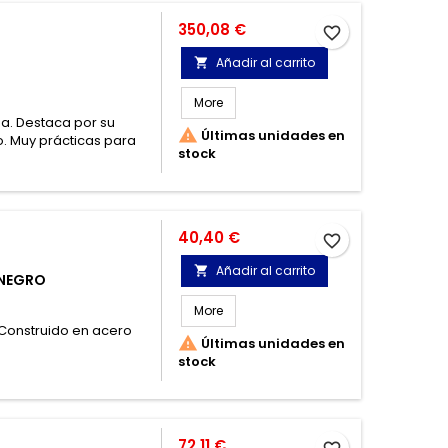
Precio
350,08 €
favorite_border
Añadir al carrito

More
na. Destaca por su

Últimas unidades en
o. Muy prácticas para
stock
Precio
40,40 €
favorite_border
Añadir al carrito

 NEGRO
More
. Construido en acero

Últimas unidades en
stock
Precio
72,11 €