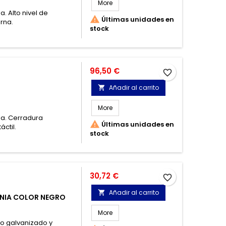
More
. Alto nivel de

Últimas unidades en
rna.
stock
Precio
96,50 €
favorite_border
Añadir al carrito

More
na. Cerradura

Últimas unidades en
áctil.
stock
Precio
30,72 €
favorite_border
Añadir al carrito

ONIA COLOR NEGRO
More
ro galvanizado y