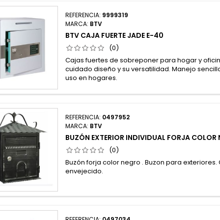
REFERENCIA:
9999319
MARCA:
BTV
BTV CAJA FUERTE JADE E-40
(0)
Cajas fuertes de sobreponer para hogar y ofici
cuidado diseño y su versatilidad. Manejo sencill
uso en hogares.
REFERENCIA:
0497952
MARCA:
BTV
BUZÓN EXTERIOR INDIVIDUAL FORJA COLOR
(0)
Buzón forja color negro . Buzon para exteriores
envejecido.
REFERENCIA:
0497034