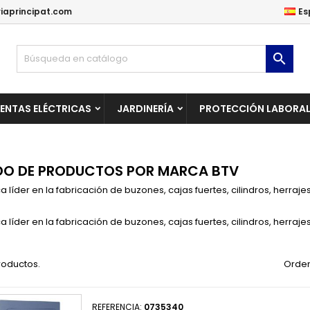
iaprincipat.com
Es
ñadir a la lista de deseos
(modalTitle))
rear lista de deseos
niciar sesión

Crear una lista nueva
confirmMessage))
be iniciar sesión para guardar productos en su lista de deseos.
mbre de la lista de deseos
ENTAS ELÉCTRICAS
JARDINERÍA
PROTECCIÓN LABORA
((cancelText))
Cancelar
((modalDeleteText)
Iniciar sesió
Cancelar
Crear lista de deseo
DO DE PRODUCTOS POR MARCA BTV
 líder en la fabricación de buzones, cajas fuertes, cilindros, herra
 líder en la fabricación de buzones, cajas fuertes, cilindros, herra
roductos.
Orden
REFERENCIA:
0735340