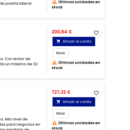

Últimas unidades en
de puerta lateral.
stock
Precio
200,64 €
favorite_border
Añadir al carrito

More
a. Con lector de

Últimas unidades en
sta un máximo de 32
stock
Precio
727,32 €
favorite_border
Añadir al carrito

More
. Alto nivel de

Últimas unidades en
das para negocios en
stock
 las medidas de