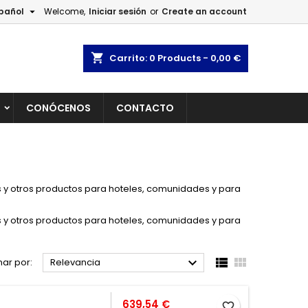

pañol
Welcome,
Iniciar sesión
or
Create an account
×
×
×
×
shopping_cart
Carrito:
0
Products - 0,00 €
L
CONÓCENOS
CONTACTO
)
n
s
jes y otros productos para hoteles, comunidades y para
jes y otros productos para hoteles, comunidades y para



ar por:
Relevancia
Precio
639,54 €
favorite_border