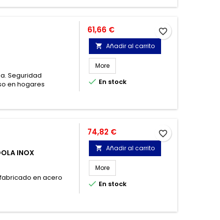
Precio
61,66 €
favorite_border
Añadir al carrito

More
na. Seguridad

En stock
uso en hogares
Precio
74,82 €
favorite_border
Añadir al carrito

DOLA INOX
More
 fabricado en acero

En stock