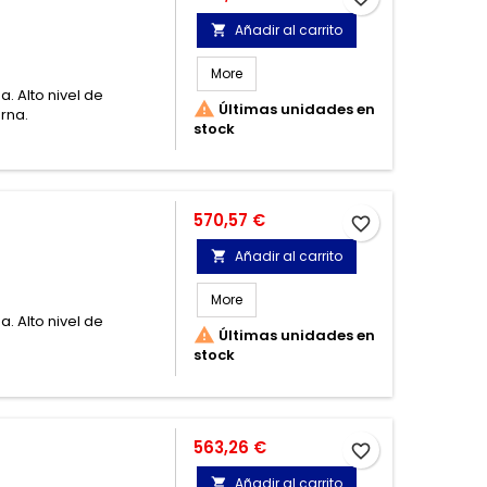
Añadir al carrito

More
. Alto nivel de

Últimas unidades en
rna.
stock
Precio
570,57 €
favorite_border
Añadir al carrito

More
. Alto nivel de

Últimas unidades en
stock
Precio
563,26 €
favorite_border
Añadir al carrito
