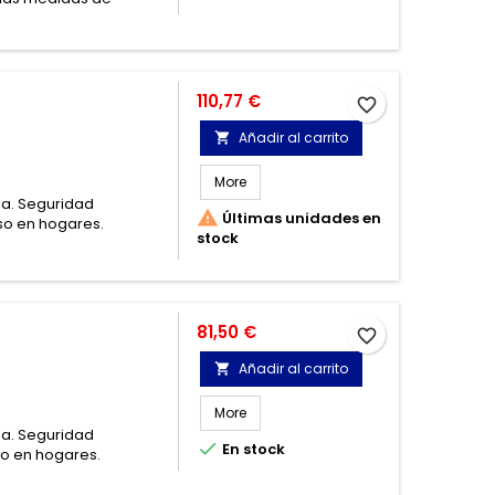
Precio
110,77 €
favorite_border
Añadir al carrito

More
na. Seguridad

Últimas unidades en
uso en hogares.
stock
Precio
81,50 €
favorite_border
Añadir al carrito

More
na. Seguridad

En stock
so en hogares.