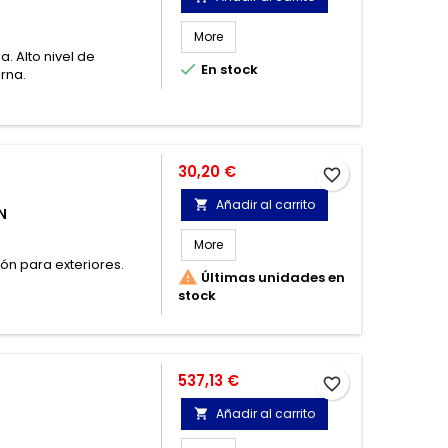
More
. Alto nivel de

En stock
rna.
Precio
30,20 €
favorite_border
Añadir al carrito

N
More
ón para exteriores.

Últimas unidades en
stock
Precio
537,13 €
favorite_border
Añadir al carrito
