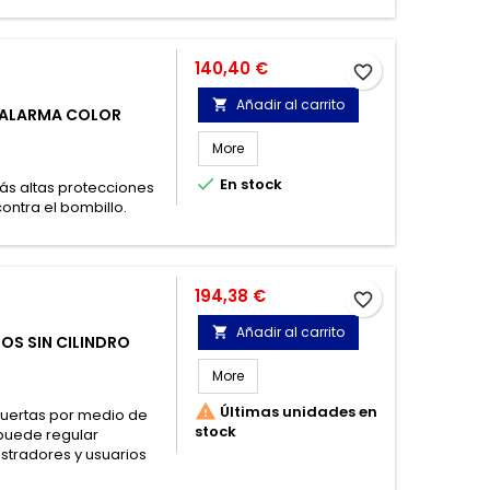
Precio
140,40 €
favorite_border
Añadir al carrito

N ALARMA COLOR
More

En stock
ás altas protecciones
ontra el bombillo.
Precio
194,38 €
favorite_border
Añadir al carrito

OS SIN CILINDRO
More

Últimas unidades en
uertas por medio de
stock
 puede regular
istradores y usuarios