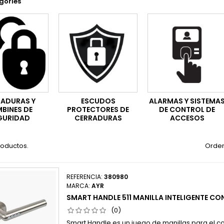
gories
RADURAS Y
ESCUDOS
ALARMAS Y SISTEMA
BINES DE
PROTECTORES DE
DE CONTROL DE
GURIDAD
CERRADURAS
ACCESOS
roductos.
Orden
REFERENCIA:
380980
MARCA:
AYR
SMART HANDLE 511 MANILLA INTELIGENTE C
(0)
Smart Handle es un juego de manillas para el c