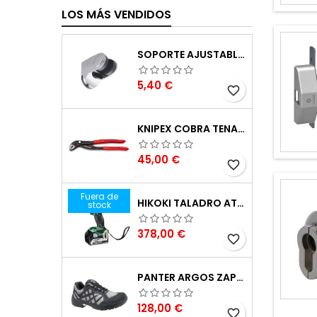
LOS MÁS VENDIDOS
SOPORTE AJUSTABLE PARA MANGO DE DUCHA 51395
Precio
5,40 €
favorite_border
KNIPEX COBRA TENAZAS PARA BOMBA DE AGUA 87 01 250
Precio
45,00 €
favorite_border
Fuera de
HIKOKI TALADRO ATORNILLADOR BATERÍA 18V DV18DBSLWFZ
stock
Precio
378,00 €
favorite_border
PANTER ARGOS ZAPATILLAS DE SEGURIDAD S3 GRIS REFLECTOR TALLA 48
Precio
128,00 €
favorite_border