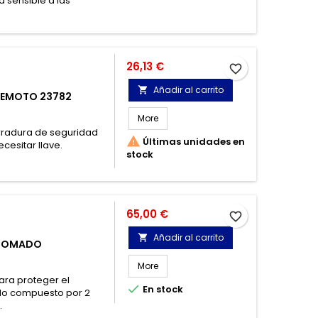
a sensible a las
Precio
26,13 €
favorite_border
Añadir al carrito

REMOTO 23782
More
rradura de seguridad

Últimas unidades en
ecesitar llave.
stock
Precio
65,00 €
favorite_border
Añadir al carrito

CROMADO
More
ara proteger el

En stock
udo compuesto por 2
.