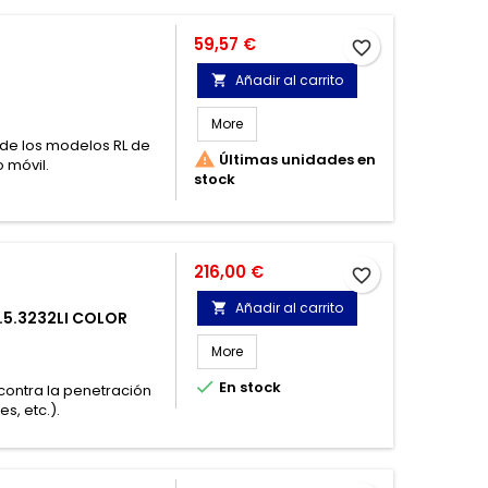
Precio
59,57 €
favorite_border
Añadir al carrito

More
e de los modelos RL de

Últimas unidades en
 móvil.
stock
Precio
216,00 €
favorite_border
Añadir al carrito

.5.3232LI COLOR
More

En stock
 contra la penetración
s, etc.).