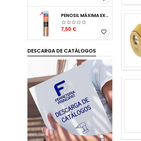
PENOSIL MÁXIMA EXPANSIÓN ESPUMA DE POLIURETANO 750ML
Precio
7,50 €
favorite_border
DESCARGA DE CATÁLOGOS