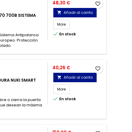
Precio
48,30 €
favorite_border
Añadir al carrito

70 700B SISTEMA
More

En stock
Sistema Antipalanca
 europeo. Protección
plado.
Precio
40,26 €
favorite_border
Añadir al carrito

DURA NUKI SMART
More

En stock
abre o cierra la puerta
 que desean la máxima