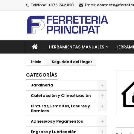
Teléfono:
+376 742 020
Email:
contacto@ferreter
A
(
C
I
add_circle_outline
((
De
No
HERRAMIENTAS MANUALES
HERRAMI
Inicio
Seguridad del Hogar
CATEGORÍAS
Jardinería
Calefacción y Climatización
Pinturas, Esmaltes, Lasures y
Barnices
Adhesivos y Pegamentos
Engrase y Lubricación