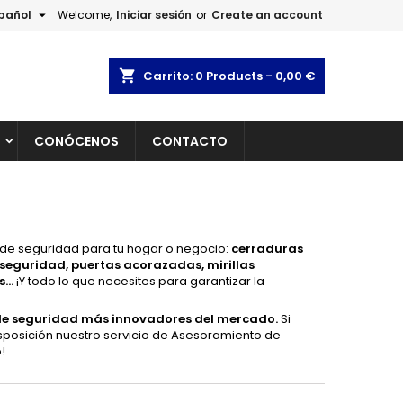

pañol
Welcome,
Iniciar sesión
or
Create an account
×
×
×
×
shopping_cart
Carrito:
0
Products - 0,00 €
L
CONÓCENOS
CONTACTO
)
n
s
 de seguridad para tu hogar o negocio:
cerraduras
 seguridad, puertas acorazadas, mirillas
...
¡Y todo lo que necesites para garantizar la
de seguridad más innovadores del mercado.
Si
disposición nuestro servicio de Asesoramiento de
!