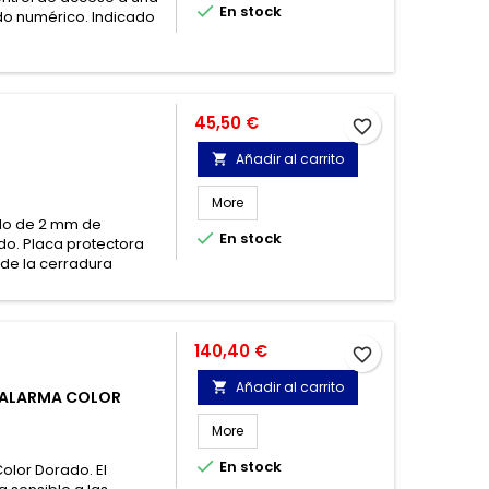

En stock
do numérico. Indicado
Precio
45,50 €
favorite_border
Añadir al carrito

More
ado de 2 mm de

En stock
do. Placa protectora
de la cerradura
Precio
140,40 €
favorite_border
Añadir al carrito

N ALARMA COLOR
More

En stock
olor Dorado. El