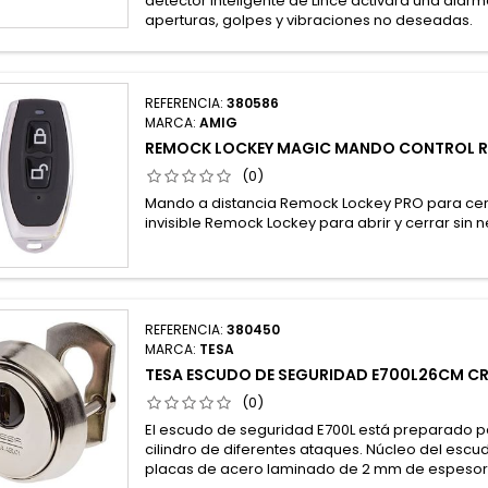
detector inteligente de Lince activará una alarm
aperturas, golpes y vibraciones no deseadas.
REFERENCIA:
380586
MARCA:
AMIG
REMOCK LOCKEY MAGIC MANDO CONTROL 
(0)
Mando a distancia Remock Lockey PRO para ce
invisible Remock Lockey para abrir y cerrar sin n
REFERENCIA:
380450
MARCA:
TESA
TESA ESCUDO DE SEGURIDAD E700L26CM 
(0)
El escudo de seguridad E700L está preparado p
cilindro de diferentes ataques. Núcleo del esc
placas de acero laminado de 2 mm de espesor