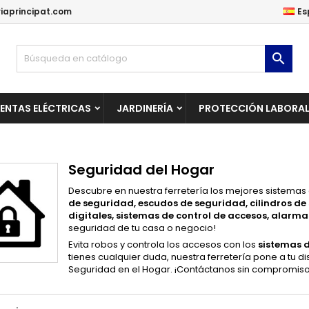
iaprincipat.com
Es
ñadir a la lista de deseos
(modalTitle))
rear lista de deseos
niciar sesión

Crear una lista nueva
confirmMessage))
be iniciar sesión para guardar productos en su lista de deseos.
mbre de la lista de deseos
ENTAS ELÉCTRICAS
JARDINERÍA
PROTECCIÓN LABORA
((cancelText))
Cancelar
((modalDeleteText)
Iniciar sesió
Cancelar
Crear lista de deseo
Seguridad del Hogar
Descubre en nuestra ferretería los mejores sistemas
de seguridad, escudos de seguridad, cilindros de
digitales, sistemas de control de accesos, alarmas
seguridad de tu casa o negocio!
Evita robos y controla los accesos con los
sistemas 
tienes cualquier duda, nuestra ferretería pone a tu 
Seguridad en el Hogar. ¡Contáctanos sin compromiso