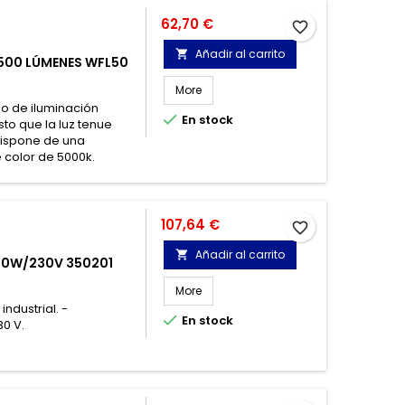
Precio
62,70 €
favorite_border
Añadir al carrito

500 LÚMENES WFL50
More
po de iluminación

En stock
o que la luz tenue
 Dispone de una
 color de 5000k.
Precio
107,64 €
favorite_border
Añadir al carrito

50W/230V 350201
More
dustrial. -

En stock
30 V.