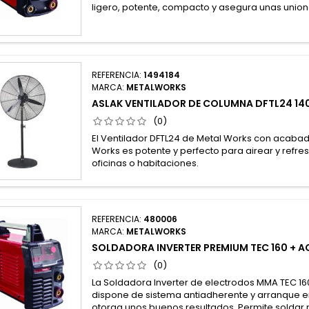
ligero, potente, compacto y asegura unas unione
REFERENCIA:
1494184
MARCA:
METALWORKS
ASLAK VENTILADOR DE COLUMNA DFTL24 1
(0)
El Ventilador DFTL24 de Metal Works con acaba
Works es potente y perfecto para airear y refr
oficinas o habitaciones.
REFERENCIA:
480006
MARCA:
METALWORKS
SOLDADORA INVERTER PREMIUM TEC 160 + 
(0)
La Soldadora Inverter de electrodos MMA TEC 16
dispone de sistema antiadherente y arranque en 
otorga unos buenos resultados. Permite soldar