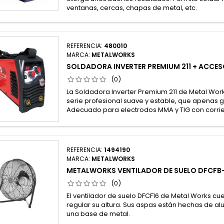
ventanas, cercas, chapas de metal, etc.
REFERENCIA:
480010
MARCA:
METALWORKS
SOLDADORA INVERTER PREMIUM 211 + ACCES
(0)
La Soldadora Inverter Premium 211 de Metal Wo
serie profesional suave y estable, que apenas 
Adecuado para electrodos MMA y TIG con corrie
REFERENCIA:
1494190
MARCA:
METALWORKS
METALWORKS VENTILADOR DE SUELO DFCFB
(0)
El ventilador de suelo DFCF16 de Metal Works c
regular su altura. Sus aspas están hechas de al
una base de metal.