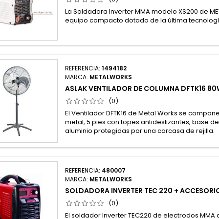
La Soldadora Inverter MMA modelo XS200 de M
equipo compacto dotado de la última tecnologí
REFERENCIA:
1494182
MARCA:
METALWORKS
ASLAK VENTILADOR DE COLUMNA DFTK16 8
(0)
El Ventilador DFTK16 de Metal Works se compon
metal, 5 pies con topes antideslizantes, base d
aluminio protegidas por una carcasa de rejilla.
REFERENCIA:
480007
MARCA:
METALWORKS
SOLDADORA INVERTER TEC 220 + ACCESORI
(0)
El soldador Inverter TEC220 de electrodos MMA 