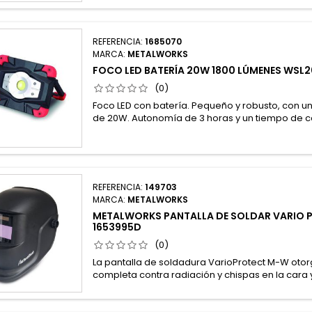
REFERENCIA:
1685070
MARCA:
METALWORKS
FOCO LED BATERÍA 20W 1800 LÚMENES WSL2
(0)
Foco LED con batería. Pequeño y robusto, con u
de 20W. Autonomía de 3 horas y un tiempo de c
REFERENCIA:
149703
MARCA:
METALWORKS
METALWORKS PANTALLA DE SOLDAR VARIO 
1653995D
(0)
La pantalla de soldadura VarioProtect M-W oto
completa contra radiación y chispas en la cara y