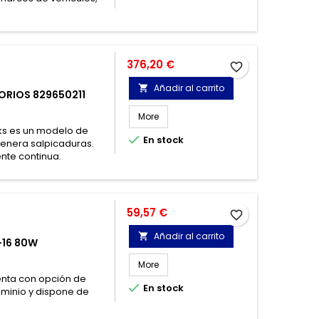
Precio
376,20 €
favorite_border
Añadir al carrito

ORIOS 829650211
More
rks es un modelo de

En stock
genera salpicaduras.
nte continua.
Precio
59,57 €
favorite_border
Añadir al carrito

-16 80W
More
uenta con opción de

En stock
uminio y dispone de