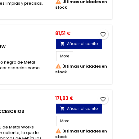

Últimas unidades en
s limpias y precisas.
stock
Precio
81,51 €
favorite_border
Añadir al carrito

40W
More
do negro de Metal

Últimas unidades en
escar espacios como
stock
Precio
171,83 €
favorite_border
Añadir al carrito

ACCESORIOS
More
0 de Metal Works

Últimas unidades en
caliente, lo que le
stock
 marcos de vehículos,