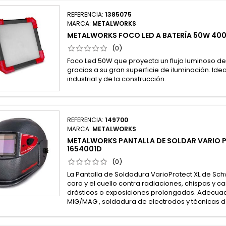
REFERENCIA:
1385075
MARCA:
METALWORKS
METALWORKS FOCO LED A BATERÍA 50W 40
(0)
Foco Led 50W que proyecta un flujo luminoso d
gracias a su gran superficie de iluminación. Idea
industrial y de la construcción.
REFERENCIA:
149700
MARCA:
METALWORKS
METALWORKS PANTALLA DE SOLDAR VARIO 
1654001D
(0)
La Pantalla de Soldadura VarioProtect XL de Sch
cara y el cuello contra radiaciones, chispas y c
drásticos o exposiciones prolongadas. Adecua
MIG/MAG , soldadura de electrodos y técnicas 