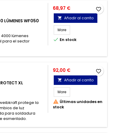
Precio
68,97 €
favorite_border
Añadir al carrito

00 LÚMENES WF050
More
e 4000 lúmenes

En stock
l para el sector
Precio
92,00 €
favorite_border
Añadir al carrito

PROTECT XL
More

Últimas unidades en
weibkraft protege la
stock
ambios de luz
da para soldadura
de esmerilado.