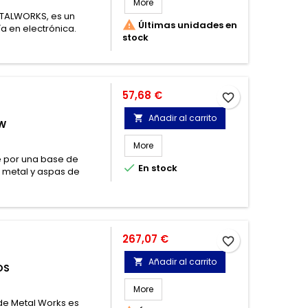
More
ETALWORKS, es un

Últimas unidades en
a en electrónica.
stock
Precio
57,68 €
favorite_border
Añadir al carrito

0W
More
e por una base de

En stock
e metal y aspas de
Precio
267,07 €
favorite_border
Añadir al carrito

OS
More
de Metal Works es