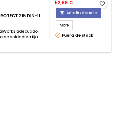
Precio
52,88 €
favorite_border
Añadir al carrito

OTECT 215 DIN-11
More
talWorks adecuado

Fuera de stock
a de soldadura fija