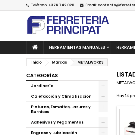
Teléfono:
+376 742 020
Email:
contacto@ferreter
A
(
C
I
add_circle_outline
((
De
No
HERRAMIENTAS MANUALES
HERRAMI
Inicio
Marcas
METALWORKS
LIST
CATEGORÍAS
METALWO
Jardinería
Hay 14 pr
Calefacción y Climatización
Pinturas, Esmaltes, Lasures y
Barnices
Adhesivos y Pegamentos
Engrase y Lubricación