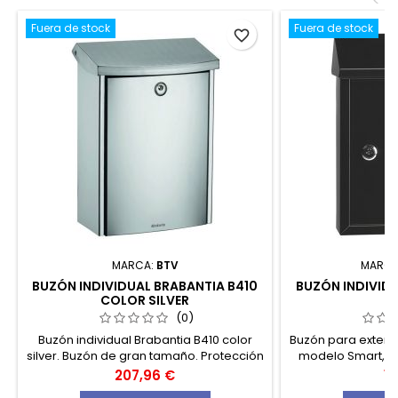
<
Fuera de stock
Fuera de stock
favorite_border
MARCA:
BTV
MARCA
BUZÓN INDIVIDUAL BRABANTIA B410
BUZÓN INDIVID
COLOR SILVER
N
(0)
Buzón individual Brabantia B410 color
Buzón para exterio
silver. Buzón de gran tamaño. Protección
modelo Smart, c
del correo cn pasadores de seguridad
usar también 
Precio
Pr
207,96 €
16
patentados.