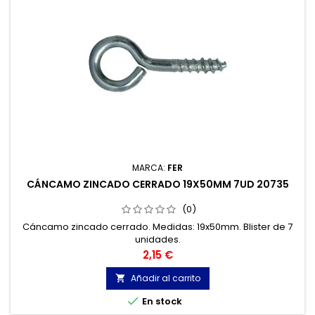
MARCA:
FER
CÁNCAMO ZINCADO CERRADO 19X50MM 7UD 20735
(0)
Cáncamo zincado cerrado. Medidas: 19x50mm. Blister de 7
unidades.
Precio
2,15 €
Añadir al carrito


En stock