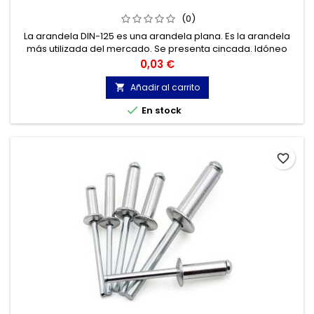
(0)
La arandela DIN-125 es una arandela plana. Es la arandela
más utilizada del mercado. Se presenta cincada. Idóneo
para todo tipo de tornillos.
Precio
0,03 €
Añadir al carrito


En stock
favorite_border