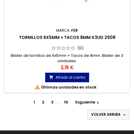
MARCA:
FER
TORNILLOS 6X5MM + TACOS 8MM X3UD 2908
(0)
Blister de tornillos de 6x5mm + Tacos de 8mm. Blister de 3
unidades.
Precio
2,15 €
Añadir al carrito


Últimas unidades en stock
1
2
3
…
10
Siguiente

VOLVER ARRIBA
