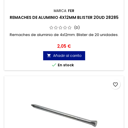
MARCA:
FER
REMACHES DE ALUMINIO 4X12MM BLISTER 20UD 28285
(0)
Remaches de aluminio de 4x12mm. Blister de 20 unidades.
Precio
2,05 €
Añadir al carrito


En stock
favorite_border