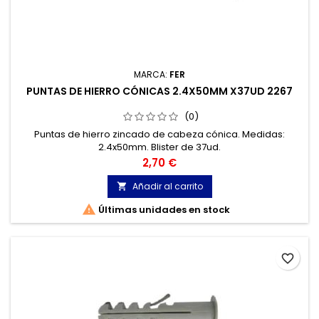
MARCA:
FER
PUNTAS DE HIERRO CÓNICAS 2.4X50MM X37UD 2267
(0)
Puntas de hierro zincado de cabeza cónica. Medidas:
2.4x50mm. Blister de 37ud.
Precio
2,70 €
Añadir al carrito


Últimas unidades en stock
favorite_border