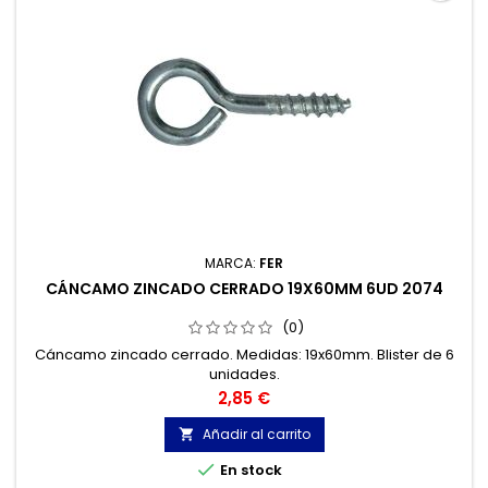
MARCA:
FER
CÁNCAMO ZINCADO CERRADO 19X60MM 6UD 2074
(0)
Cáncamo zincado cerrado. Medidas: 19x60mm. Blister de 6
unidades.
Precio
2,85 €
Añadir al carrito


En stock