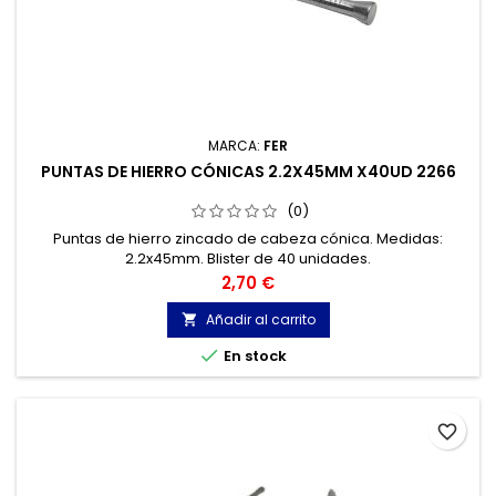
MARCA:
FER
PUNTAS DE HIERRO CÓNICAS 2.2X45MM X40UD 2266
(0)
Puntas de hierro zincado de cabeza cónica. Medidas:
2.2x45mm. Blister de 40 unidades.
Precio
2,70 €
Añadir al carrito


En stock
favorite_border