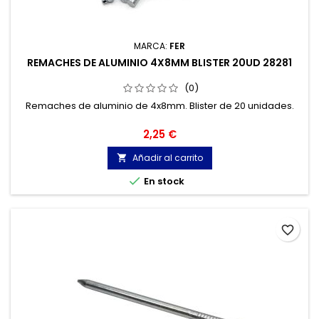
MARCA:
FER
REMACHES DE ALUMINIO 4X8MM BLISTER 20UD 28281
(0)
Remaches de aluminio de 4x8mm. Blister de 20 unidades.
Precio
2,25 €
Añadir al carrito


En stock
favorite_border