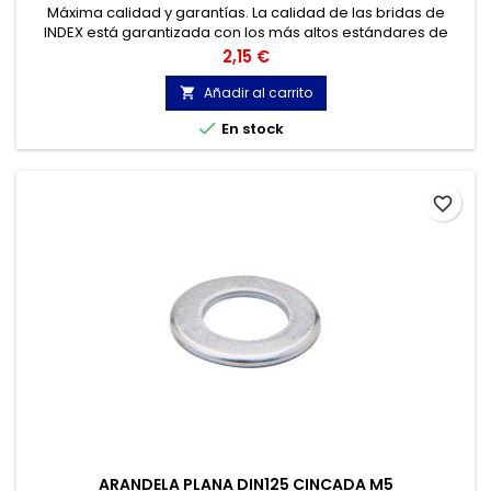
Máxima calidad y garantías. La calidad de las bridas de
INDEX está garantizada con los más altos estándares de
calidad, gracias a la certificación de acuerdo con la norma
Precio
2,15 €
UNE-EN 62275, que permite el marcado CE y con
homologación UL.
Añadir al carrito


En stock
favorite_border
ARANDELA PLANA DIN125 CINCADA M5