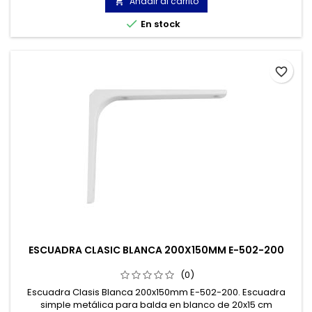
Añadir al carrito


En stock
favorite_border
ESCUADRA CLASIC BLANCA 200X150MM E-502-200
(0)
Escuadra Clasis Blanca 200x150mm E-502-200. Escuadra
simple metálica para balda en blanco de 20x15 cm