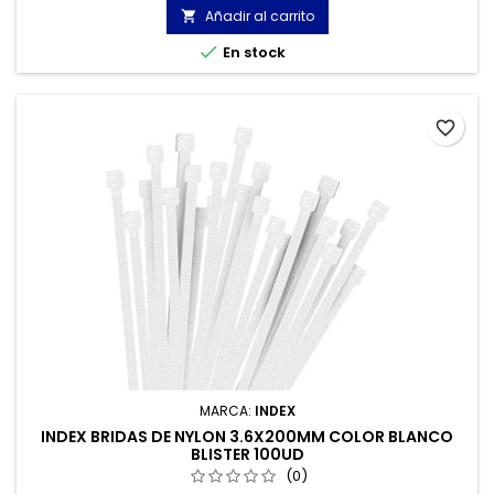
Añadir al carrito


En stock
favorite_border
MARCA:
INDEX
INDEX BRIDAS DE NYLON 3.6X200MM COLOR BLANCO
BLISTER 100UD
(0)