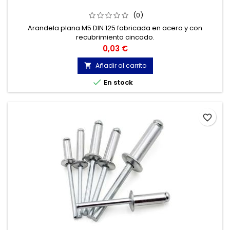
(0)
Arandela plana M5 DIN 125 fabricada en acero y con
recubrimiento cincado.
Precio
0,03 €
Añadir al carrito


En stock
favorite_border