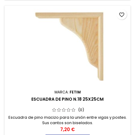
favorite_border
MARCA:
FETIM
ESCUADRA DE PINO N.18 25X25CM
(0)
Escuadra de pino macizo para la unión entre vigas y postes.
Sus cantos son biselados.
Precio
7,20 €