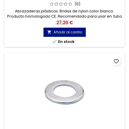
(0)
Abrazaderas plásticas. Bridas de nylon color blanco.
Producto homologado CE. Recomendado para usar en: tubo
acero, tubo cobre, tubo pvc, tubo flexible, cable… entre otros.
Precio
27,20 €
Añadir al carrito


En stock
favorite_border