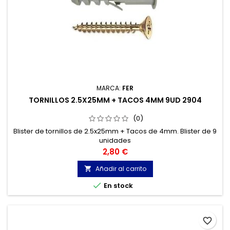
MARCA:
FER
TORNILLOS 2.5X25MM + TACOS 4MM 9UD 2904
(0)
Blister de tornillos de 2.5x25mm + Tacos de 4mm. Blister de 9
unidades
Precio
2,80 €
Añadir al carrito


En stock
favorite_border