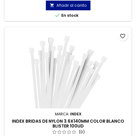
Añadir al carrito


En stock
favorite_border
MARCA:
INDEX
INDEX BRIDAS DE NYLON 3.6X140MM COLOR BLANCO
BLISTER 100UD
(0)