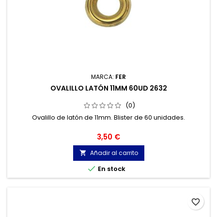
MARCA:
FER
OVALILLO LATÓN 11MM 60UD 2632
(0)
Ovalillo de latón de 11mm. Blister de 60 unidades.
Precio
3,50 €
Añadir al carrito


En stock
favorite_border