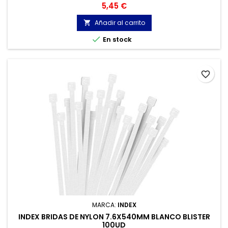
Precio
5,45 €
Añadir al carrito


En stock
favorite_border
MARCA:
INDEX
INDEX BRIDAS DE NYLON 7.6X540MM BLANCO BLISTER
100UD