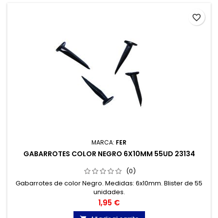
favorite_border
MARCA:
FER
GABARROTES COLOR NEGRO 6X10MM 55UD 23134
(0)
Gabarrotes de color Negro. Medidas: 6x10mm. Blister de 55
unidades.
Precio
1,95 €