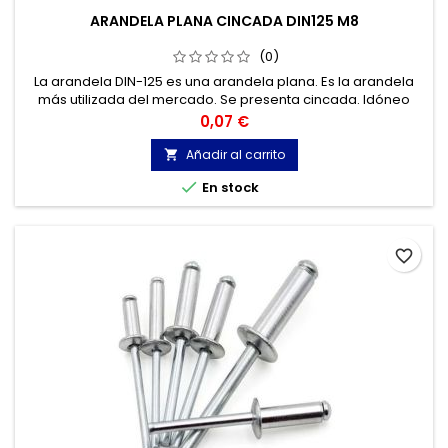
ARANDELA PLANA CINCADA DIN125 M8
(0)
La arandela DIN-125 es una arandela plana. Es la arandela
más utilizada del mercado. Se presenta cincada. Idóneo
para todo tipo de tornillos.
Precio
0,07 €
Añadir al carrito


En stock
favorite_border