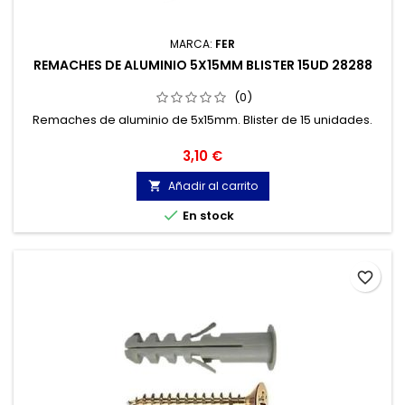
MARCA:
FER
REMACHES DE ALUMINIO 5X15MM BLISTER 15UD 28288
(0)
Remaches de aluminio de 5x15mm. Blister de 15 unidades.
Precio
3,10 €
Añadir al carrito


En stock
favorite_border