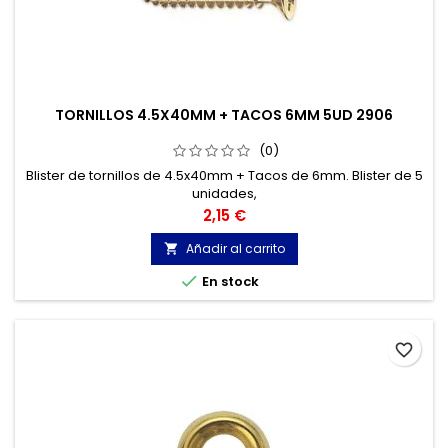
TORNILLOS 4.5X40MM + TACOS 6MM 5UD 2906
(0)
Blister de tornillos de 4.5x40mm + Tacos de 6mm. Blister de 5
unidades,
Precio
2,15 €
Añadir al carrito


En stock
favorite_border