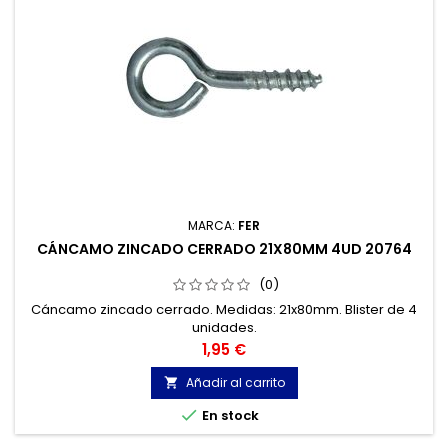
MARCA:
FER
CÁNCAMO ZINCADO CERRADO 21X80MM 4UD 20764
(0)
Cáncamo zincado cerrado. Medidas: 21x80mm. Blister de 4
unidades.
Precio
1,95 €
Añadir al carrito


En stock