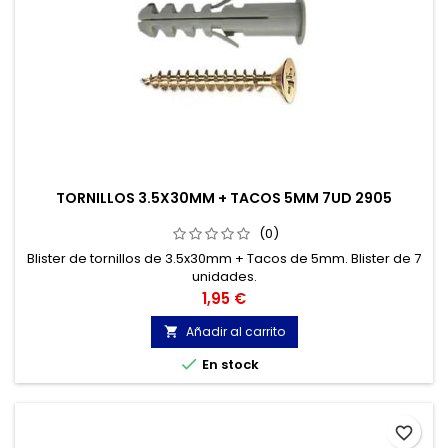
TORNILLOS 3.5X30MM + TACOS 5MM 7UD 2905
(0)
Blister de tornillos de 3.5x30mm + Tacos de 5mm. Blister de 7
unidades.
Precio
1,95 €
Añadir al carrito


En stock
favorite_border