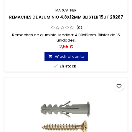
MARCA:
FER
REMACHES DE ALUMINIO 4.8X12MM BLISTER 15UT 28287
(0)
Remaches de aluminio. Medida: 4.80x12mm. Blister de 15
unidades.
Precio
2,55 €
Añadir al carrito


En stock
favorite_border