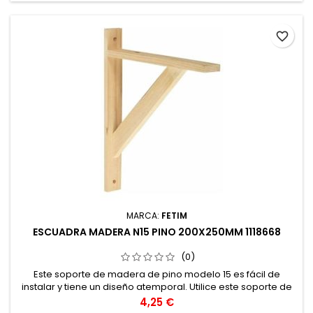
favorite_border
MARCA:
FETIM
ESCUADRA MADERA N15 PINO 200X250MM 1118668
(0)
Este soporte de madera de pino modelo 15 es fácil de
instalar y tiene un diseño atemporal. Utilice este soporte de
madera para crear espacio de almacenamiento adicional
Precio
4,25 €
en toda la casa.