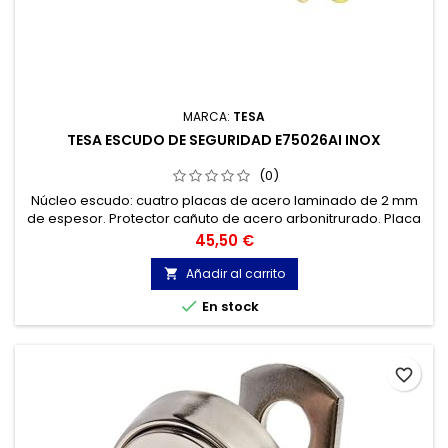
MARCA:
TESA
TESA ESCUDO DE SEGURIDAD E75026AI INOX
(0)
Núcleo escudo: cuatro placas de acero laminado de 2 mm
de espesor. Protector cañuto de acero arbonitrurado. Placa
protectora de acero templado que protege el mecanismo
Precio
45,50 €
de la cerradura
Añadir al carrito


En stock
favorite_border