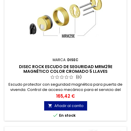
MARCA:
DISEC
DISEC ROCK ESCUDO DE SEGURIDAD MRM29E
MAGNÉTICO COLOR CROMADO 5 LLAVES
(0)
Escudo protector con seguridad magnética para puerta de
vivenda. Control de acceso mecánico para el servicio del
hogar con protección adicional ante ataques vandálicos.
Precio
165,42 €
Añadir al carrito


En stock