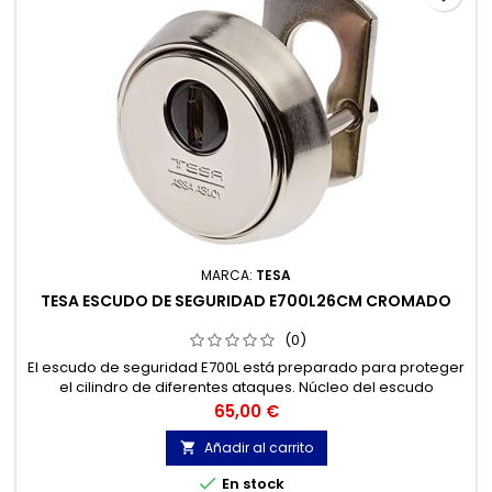
MARCA:
TESA
TESA ESCUDO DE SEGURIDAD E700L26CM CROMADO
(0)
El escudo de seguridad E700L está preparado para proteger
el cilindro de diferentes ataques. Núcleo del escudo
compuesto por 2 placas de acero laminado de 2 mm de
Precio
65,00 €
espesor.
Añadir al carrito


En stock