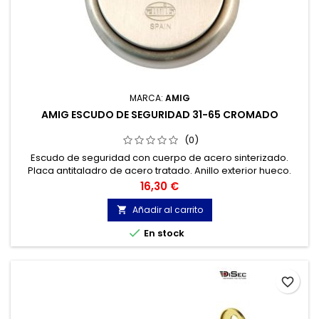
MARCA:
AMIG
AMIG ESCUDO DE SEGURIDAD 31-65 CROMADO
(0)
Escudo de seguridad con cuerpo de acero sinterizado.
Placa antitaladro de acero tratado. Anillo exterior hueco.
Precio
16,30 €
Añadir al carrito


En stock
favorite_border