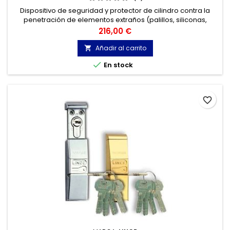
Dispositivo de seguridad y protector de cilindro contra la
penetración de elementos extraños (palillos, siliconas,
papeles, etc.).
Precio
216,00 €
Añadir al carrito


En stock
favorite_border