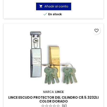
Añadir al carrito


En stock
favorite_border
MARCA:
LINCE
LINCE ESCUDO PROTECTOR DEL CILINDRO C8.5.3232LI
COLOR DORADO
(0)