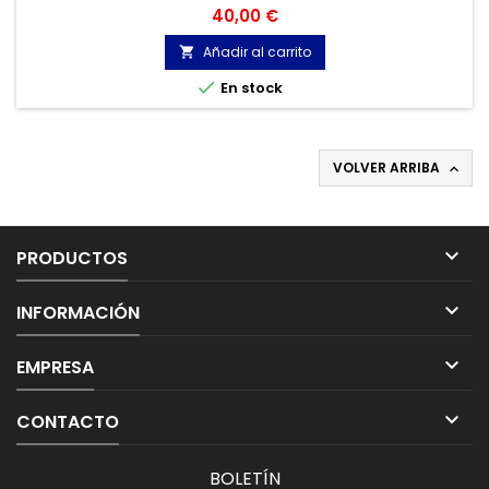
escudos magnéticos DISEC MRM29E.
Precio
40,00 €
Añadir al carrito


En stock
VOLVER ARRIBA


PRODUCTOS

INFORMACIÓN

EMPRESA

CONTACTO
BOLETÍN