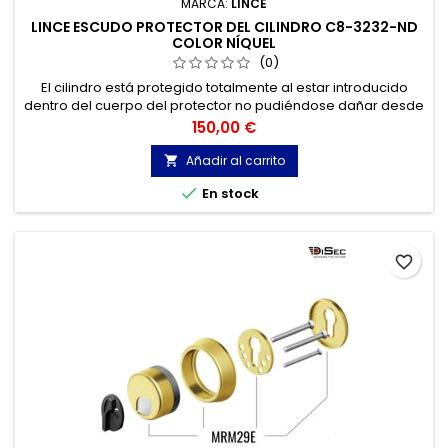
MARCA:
LINCE
LINCE ESCUDO PROTECTOR DEL CILINDRO C8-3232-ND
COLOR NÍQUEL
(0)
El cilindro está protegido totalmente al estar introducido
dentro del cuerpo del protector no pudiéndose dañar desde
el exterior.
Precio
150,00 €
Añadir al carrito


En stock
favorite_border