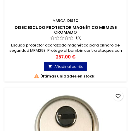
MARCA:
DISEC
DISEC ESCUDO PROTECTOR MAGNÉTICO MRM29E
CROMADO
(0)
Escudo protector acorazado magnético para cilindro de
seguridad MRM29E. Protege al bombín contra ataques con
violencia y vandalismo.
Precio
257,00 €
Añadir al carrito


Últimas unidades en stock
favorite_border