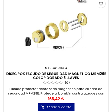
favorite_border
MARCA:
DISEC
DISEC ROK ESCUDO DE SEGURIDAD MAGNÉTICO MRM29E
COLOR DORADO 5 LLAVES
(0)
Escudo protector acorazado magnético para cilindro de
seguridad MRM29E. Protege al bombín contra ataques con
violencia y vandalismo.
Precio
165,42 €
Añadir al carrito
