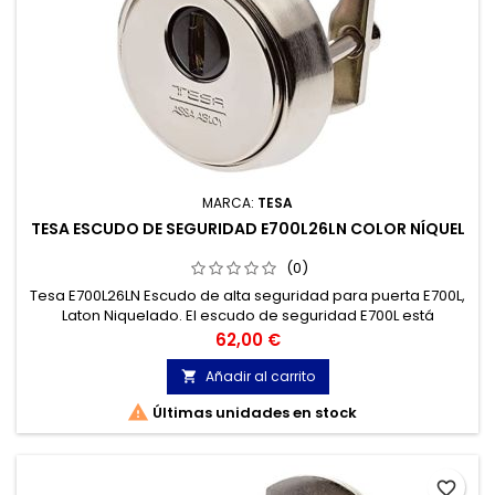
MARCA:
TESA
TESA ESCUDO DE SEGURIDAD E700L26LN COLOR NÍQUEL
(0)
Tesa E700L26LN Escudo de alta seguridad para puerta E700L,
Laton Niquelado. El escudo de seguridad E700L está
preparado para proteger el cilindro de diferentes ataques.
Precio
62,00 €
Añadir al carrito


Últimas unidades en stock
favorite_border