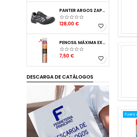
PANTER ARGOS ZAPATILLAS DE SEGURIDAD S3 GRIS REFLECTOR TALLA 48
Precio
128,00 €
favorite_border
PENOSIL MÁXIMA EXPANSIÓN ESPUMA DE POLIURETANO 750ML
Precio
7,50 €
favorite_border
DESCARGA DE CATÁLOGOS
Fuera 