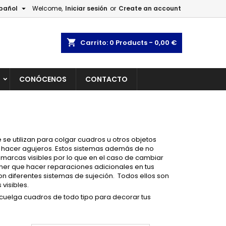

pañol
Welcome,
Iniciar sesión
or
Create an account
×
×
×
×
shopping_cart
Carrito:
0
Products - 0,00 €
L
CONÓCENOS
CONTACTO
)
n
s
se utilizan para colgar cuadros u otros objetos
i hacer agujeros. Estos sistemas además de no
 marcas visibles por lo que en el caso de cambiar
ner que hacer reparaciones adicionales en tus
n diferentes sistemas de sujeción. Todos ellos son
 visibles.
y cuelga cuadros de todo tipo para decorar tus