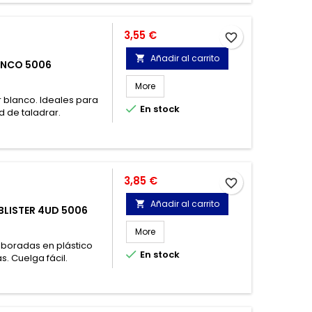
Precio
3,55 €
favorite_border
Añadir al carrito

ANCO 5006
More
or blanco. Ideales para

En stock
d de taladrar.
Precio
3,85 €
favorite_border
Añadir al carrito

BLISTER 4UD 5006
More
laboradas en plástico

En stock
s. Cuelga fácil.