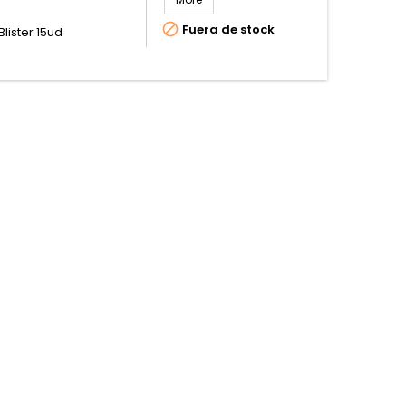

Fuera de stock
Blister 15ud