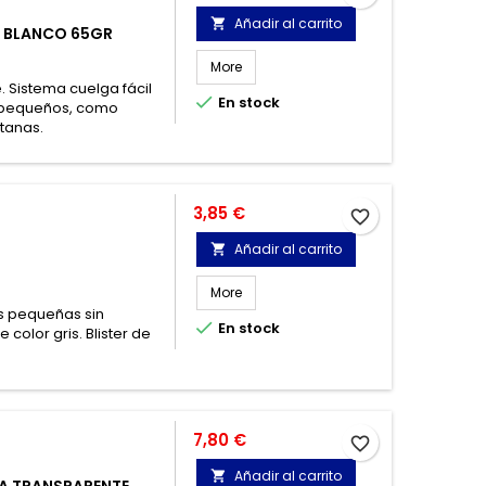
Añadir al carrito

A BLANCO 65GR
More
e. Sistema cuelga fácil

En stock
s pequeños, como
tanas.
Precio
3,85 €
favorite_border
Añadir al carrito

More
as pequeñas sin

En stock
color gris. Blister de
Precio
7,80 €
favorite_border
Añadir al carrito

VA TRANSPARENTE