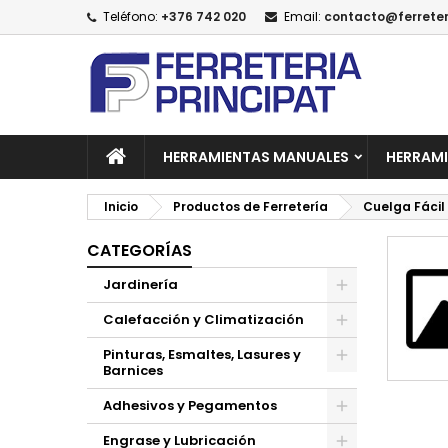
Teléfono:
+376 742 020
Email:
contacto@ferreter
A
(
C
I
add_circle_outline
((
De
No
HERRAMIENTAS MANUALES
HERRAMI
Inicio
Productos de Ferretería
Cuelga Fácil
CATEGORÍAS
Jardinería
Calefacción y Climatización
Pinturas, Esmaltes, Lasures y
Barnices
Adhesivos y Pegamentos
Engrase y Lubricación