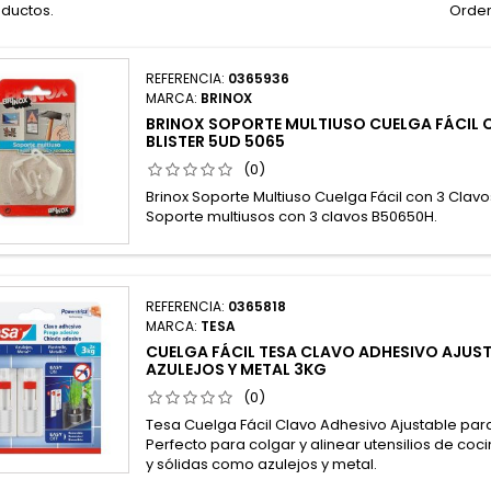
oductos.
Orden
REFERENCIA:
0365936
MARCA:
BRINOX
BRINOX SOPORTE MULTIUSO CUELGA FÁCIL 
BLISTER 5UD 5065
(0)
Brinox Soporte Multiuso Cuelga Fácil con 3 Clavo
Soporte multiusos con 3 clavos B50650H.
REFERENCIA:
0365818
MARCA:
TESA
CUELGA FÁCIL TESA CLAVO ADHESIVO AJUS
AZULEJOS Y METAL 3KG
(0)
Tesa Cuelga Fácil Clavo Adhesivo Ajustable para
Perfecto para colgar y alinear utensilios de coci
y sólidas como azulejos y metal.