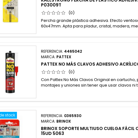
P03009T
(0)
Percha grande plástica adhesiva. Efecto ventos
60x47mm. Apta para pladur, cristal, madera, mel
REFERENCIA:
4465042
MARCA:
PATTEX
PATTEX NO MÁS CLAVOS ADHESIVO ACRÍLI
(0)
Con Pattex No Más Clavos Original en cartucho, 
montajes y uniones sin tener que usar clavos ni to
de stock
REFERENCIA:
0365930
MARCA:
BRINOX
BRINOX SOPORTE MULTIUSO CUELGA FÁCIL C
15UD 5063