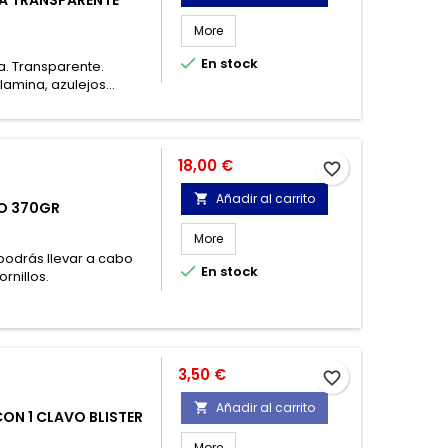
More

En stock
a. Transparente.
amina, azulejos...
Precio
18,00 €
favorite_border
Añadir al carrito

CO 370GR
More
podrás llevar a cabo

En stock
rnillos.
Precio
3,50 €
favorite_border
Añadir al carrito

ON 1 CLAVO BLISTER
More