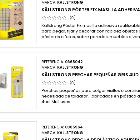
MARCA:
KALLSTRONG
KÄLLSTRONG PÓSTER FIX MASILLA ADHESIV
(0)
Källstrong Póster Fix masilla adhesiva reutilizabl
para pegar, fijar y decorar con rapidez objeto
pósteres o fotos, sobre paredes, muebles o ven
REFERENCIA:
0365042
MARCA:
KALLSTRONG
KÄLLSTRONG PERCHAS PEQUEÑAS GRIS 4UD
(0)
Perchas pequeñas para colgar visillos o cortin
necesidad de taladrar. Fabricadas en plástico de 
4ud. Multiusos.
REFERENCIA:
0365964
MARCA:
KALLSTRONG
KÄLLSTRONG PERCHA DE PLÁSTICO ADHESI