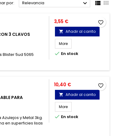



ar por:
Relevancia
Precio
3,55 €
favorite_border
Añadir al carrito

CON 3 CLAVOS
More

En stock
s Blister 5ud 5065
Precio
10,40 €
favorite_border
Añadir al carrito

TABLE PARA
More

En stock
 Azulejos y Metal 3kg.
na en superficies lisas