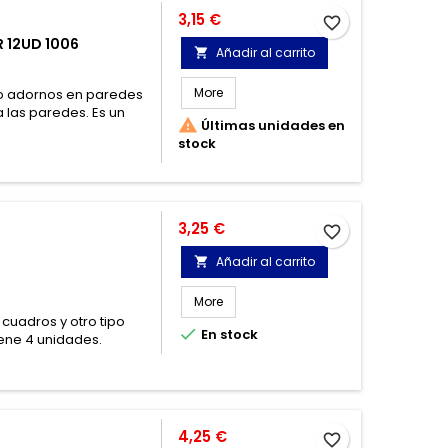
Precio
3,15 €
favorite_border
 12UD 1006
Añadir al carrito

More
 o adornos en paredes
a las paredes. Es un

Últimas unidades en
stock
Precio
3,25 €
favorite_border
Añadir al carrito

More
 cuadros y otro tipo

En stock
ene 4 unidades.
Precio
4,25 €
favorite_border