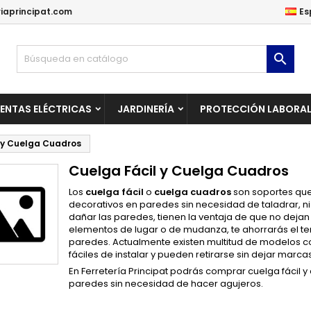
iaprincipat.com
Es
ñadir a la lista de deseos
(modalTitle))
rear lista de deseos
niciar sesión

Crear una lista nueva
confirmMessage))
be iniciar sesión para guardar productos en su lista de deseos.
mbre de la lista de deseos
ENTAS ELÉCTRICAS
JARDINERÍA
PROTECCIÓN LABORA
((cancelText))
Cancelar
((modalDeleteText)
Iniciar sesió
 y Cuelga Cuadros
Cancelar
Crear lista de deseo
Cuelga Fácil y Cuelga Cuadros
Los
cuelga fácil
o
cuelga cuadros
son soportes que 
decorativos en paredes sin necesidad de taladrar, n
dañar las paredes, tienen la ventaja de que no dejan
elementos de lugar o de mudanza, te ahorrarás el te
paredes. Actualmente existen multitud de modelos co
fáciles de instalar y pueden retirarse sin dejar marcas
En Ferretería Principat podrás comprar cuelga fácil 
paredes sin necesidad de hacer agujeros.