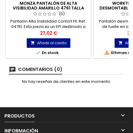
MONZA PANTALÓN DE ALTA
WORKTEA
VISIBILIDAD AMARILLO 4761 TALLA
DESMONTABLE B
52-54
(0)
Pantalón Alta Visibilidad Confort Fit. Ref.:
Pantalón desmon
04761. Esta pieza es un EPI destinado a
de fuelle en los
señalizar la presencia diurna y nocturna
auxiliares superp
Precio
Pr
27,02 €
29
del profesional bajo situaciones de
v
peligro de baja visibilidad.
Añadir al carrito
Añad




En stock
Últimas un
COMENTARIOS (0)
No hay reseñas de clientes en este momento.

PRODUCTOS

INFORMACIÓN