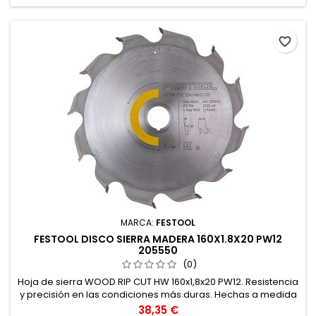
favorite_border
MARCA:
FESTOOL
FESTOOL DISCO SIERRA MADERA 160X1.8X20 PW12
205550
(0)
Hoja de sierra WOOD RIP CUT HW 160x1,8x20 PW12. Resistencia
y precisión en las condiciones más duras. Hechas a medida
para cada aplicación y material. Fabricadas en acero de
Precio
38,35 €