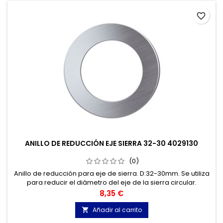
favorite_border
ANILLO DE REDUCCIÓN EJE SIERRA 32-30 4029130
(0)
Anillo de reducción para eje de sierra. D:32-30mm. Se utiliza
para reducir el diámetro del eje de la sierra circular.
Precio
8,35 €
Añadir al carrito
