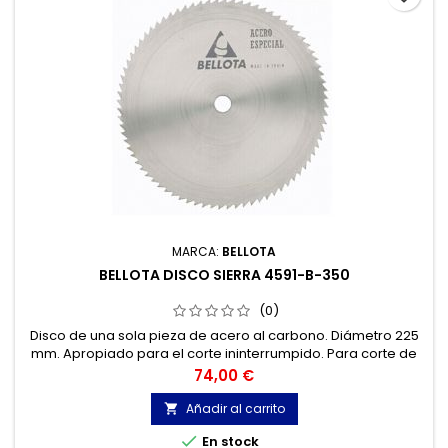
MARCA:
BELLOTA
BELLOTA DISCO SIERRA 4591-B-350
(0)
Disco de una sola pieza de acero al carbono. Diámetro 225
mm. Apropiado para el corte ininterrumpido. Para corte de
metales no férricos. Para trabajos de construcción.
Precio
74,00 €
Añadir al carrito


En stock