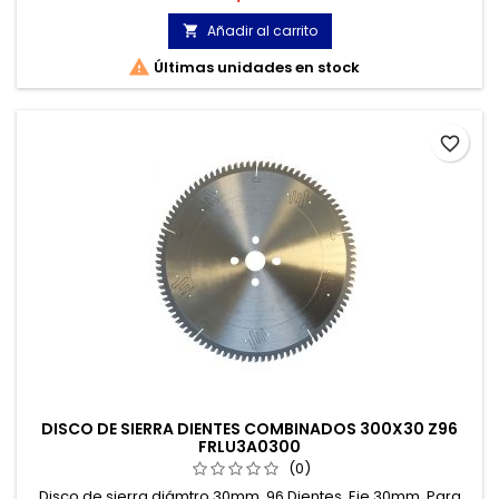
Añadir al carrito


Últimas unidades en stock
favorite_border
DISCO DE SIERRA DIENTES COMBINADOS 300X30 Z96
FRLU3A0300
(0)
Disco de sierra diámtro 30mm. 96 Dientes. Eje 30mm. Para