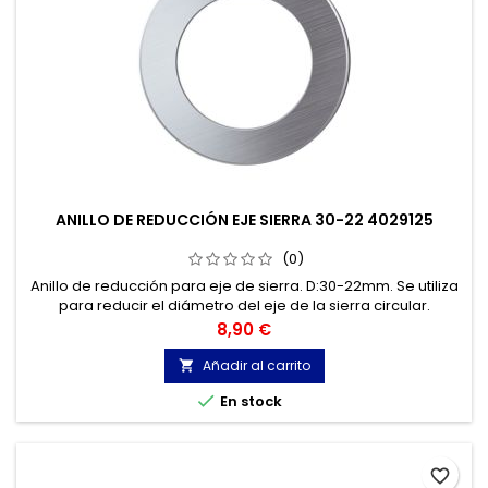
ANILLO DE REDUCCIÓN EJE SIERRA 30-22 4029125
(0)
Anillo de reducción para eje de sierra. D:30-22mm. Se utiliza
para reducir el diámetro del eje de la sierra circular.
Precio
8,90 €
Añadir al carrito


En stock
favorite_border