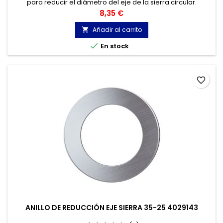
para reducir el diámetro del eje de la sierra circular.
Precio
8,35 €
Añadir al carrito


En stock
favorite_border
ANILLO DE REDUCCIÓN EJE SIERRA 35-25 4029143