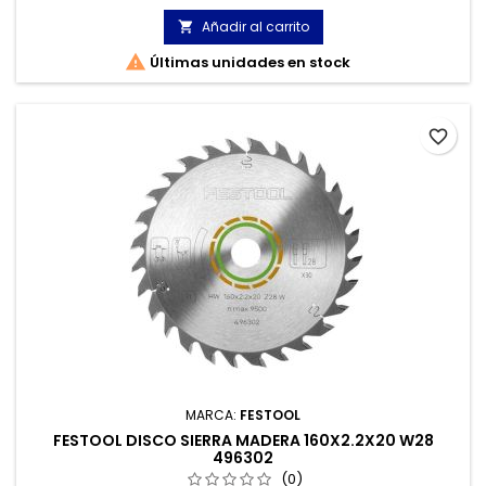
alta calidad, con dientes de sierra de carburo de grano
finísimo.
Añadir al carrito


Últimas unidades en stock
favorite_border
MARCA:
FESTOOL
FESTOOL DISCO SIERRA MADERA 160X2.2X20 W28
496302
(0)