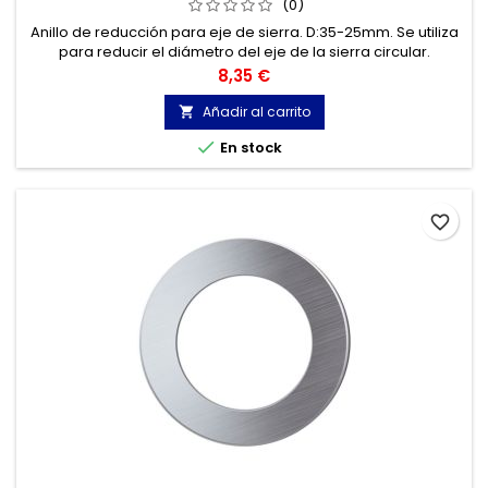
(0)
Anillo de reducción para eje de sierra. D:35-25mm. Se utiliza
para reducir el diámetro del eje de la sierra circular.
Precio
8,35 €
Añadir al carrito


En stock
favorite_border