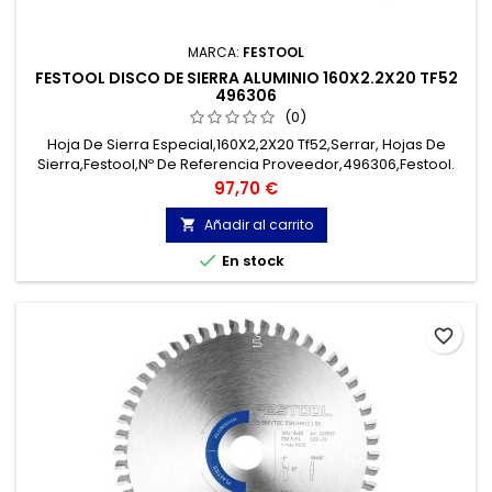
MARCA:
FESTOOL
FESTOOL DISCO DE SIERRA ALUMINIO 160X2.2X20 TF52
496306
(0)
Hoja De Sierra Especial,160X2,2X20 Tf52,Serrar, Hojas De
Sierra,Festool,Nº De Referencia Proveedor,496306,Festool.
Esta sierra es indicada para Maquina TS55, TSC55, ATF55 Y
Precio
97,70 €
AP55
Añadir al carrito


En stock
favorite_border