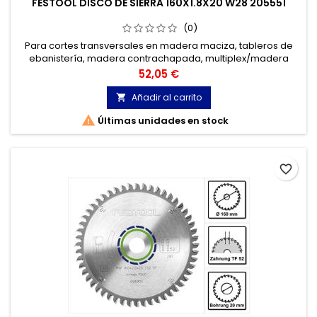
FESTOOL DISCO DE SIERRA 160X1.8X20 W28 205551
(0)
Para cortes transversales en madera maciza, tableros de
ebanistería, madera contrachapada, multiplex/madera
estratificada, planchas de madera aglomerada en bruto,
Precio
52,05 €
tableros de fibras de madera de densidad media (MDF) y
placas de fibra dura (HDF).
Añadir al carrito


Últimas unidades en stock
favorite_border