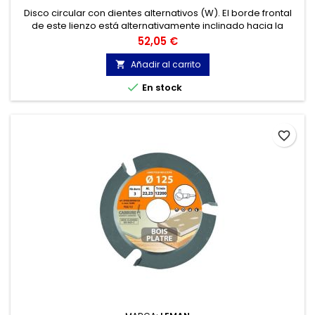
Disco circular con dientes alternativos (W). El borde frontal
de este lienzo está alternativamente inclinado hacia la
izquierda, hacia la derecha. La tela circular con dientes
Precio
52,05 €
alternativos es un lienzo universal para todo tipo de madera.
Añadir al carrito


En stock
favorite_border