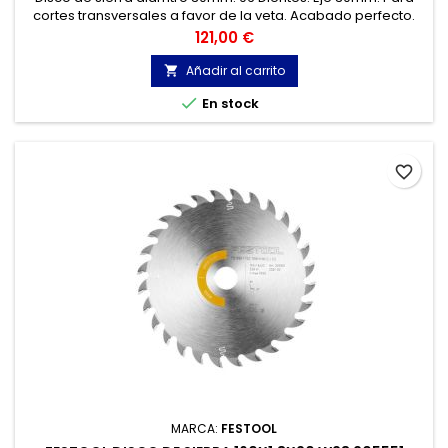
cortes transversales a favor de la veta. Acabado perfecto.
Materiales: madera, derivados de la madera,
Precio
121,00 €
contrachapados, laminados...
Añadir al carrito


En stock
favorite_border
MARCA:
FESTOOL