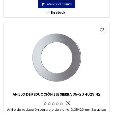
Añadir al carrito


En stock
favorite_border
ANILLO DE REDUCCIÓN EJE SIERRA 35-20 4029142
(0)
Anillo de reducción para eje de sierra. D:35-20mm. Se utiliza