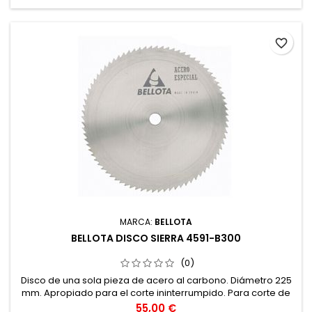
favorite_border
MARCA:
BELLOTA
BELLOTA DISCO SIERRA 4591-B300
(0)
Disco de una sola pieza de acero al carbono. Diámetro 225
mm. Apropiado para el corte ininterrumpido. Para corte de
metales no férricos. Para trabajos de construcción.
Precio
55,00 €