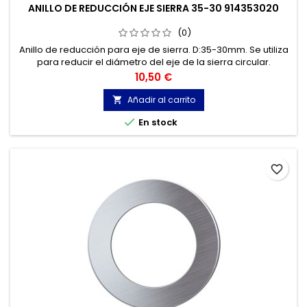
ANILLO DE REDUCCIÓN EJE SIERRA 35-30 914353020
(0)
Anillo de reducción para eje de sierra. D:35-30mm. Se utiliza
para reducir el diámetro del eje de la sierra circular.
Precio
10,50 €
Añadir al carrito


En stock
favorite_border