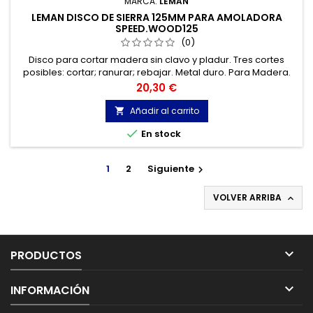
MARCA:
LEMAN
LEMAN DISCO DE SIERRA 125MM PARA AMOLADORA
SPEED.WOOD125
(0)
Disco para cortar madera sin clavo y pladur. Tres cortes
posibles: cortar; ranurar; rebajar. Metal duro. Para Madera.
Precio
20,30 €
Añadir al carrito


En stock
1
2
Siguiente

VOLVER ARRIBA


PRODUCTOS

INFORMACIÓN