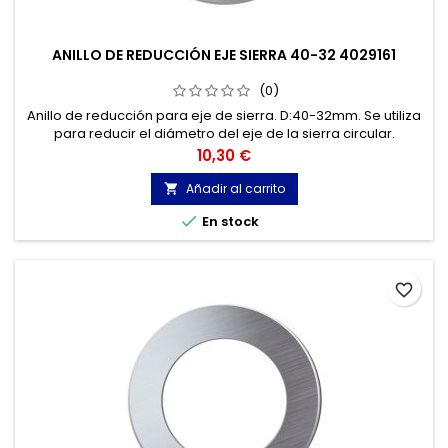
ANILLO DE REDUCCIÓN EJE SIERRA 40-32 4029161
(0)
Anillo de reducción para eje de sierra. D:40-32mm. Se utiliza
para reducir el diámetro del eje de la sierra circular.
Precio
10,30 €
Añadir al carrito


En stock
favorite_border