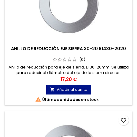
ANILLO DE REDUCCIÓN EJE SIERRA 30-20 91430-2020
(0)
Anillo de reducción para eje de sierra. D:30-20mm. Se utiliza
para reducir el diámetro del eje de la sierra circular.
Precio
17,20 €
Añadir al carrito


Últimas unidades en stock
favorite_border