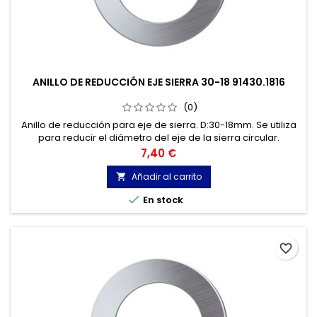
ANILLO DE REDUCCIÓN EJE SIERRA 30-18 91430.1816
(0)
Anillo de reducción para eje de sierra. D:30-18mm. Se utiliza
para reducir el diámetro del eje de la sierra circular.
Precio
7,40 €
Añadir al carrito


En stock
favorite_border