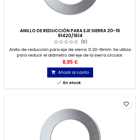
ANILLO DE REDUCCIÓN PARA EJE SIERRA 20-16
91420/1614
(0)
Anillo de reducción para eje de sierra. D:20-16mm. Se utiliza
para reducir el diámetro del eje de la sierra circular.
Precio
8,85 €
Añadir al carrito


En stock
favorite_border