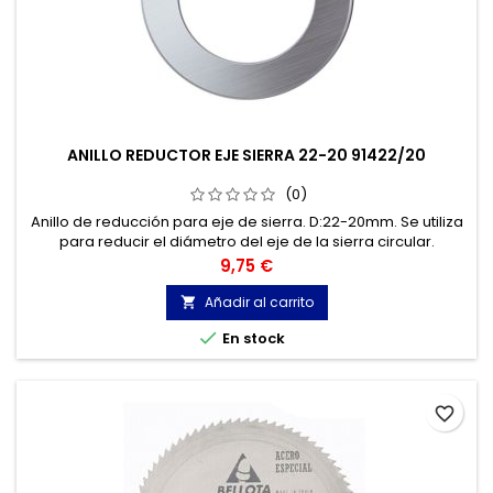
ANILLO REDUCTOR EJE SIERRA 22-20 91422/20
(0)
Anillo de reducción para eje de sierra. D:22-20mm. Se utiliza
para reducir el diámetro del eje de la sierra circular.
Precio
9,75 €
Añadir al carrito


En stock
favorite_border