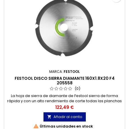
MARCA:
FESTOOL
FESTOOL DISCO SIERRA DIAMANTE 160X1.8X20 F4
205558
(0)
La hoja de sierra de diamante de Festool sierra de forma
rápida y con un alto rendimiento de corte todas las planchas
de madera aglomerada y de fibras aglutinadas con
Precio
122,49 €
cemento y yeso. Ideal en combinación con las sierras de
incisión TS 55 F, TSC 55 K...
Añadir al carrito


Últimas unidades en stock