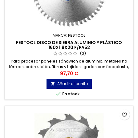
MARCA:
FESTOOL
FESTOOL DISCO DE SIERRA ALUMINIO Y PLÁSTICO
160X1.8X20 F/FA52
(0)
Para procesar paneles sándwich de aluminio, metales no
férreos, cobre, latón, fibras y tejidos ligados con fenoplasto,
plástico duro, PVC duro, vidrio acrílico, placas de aluminio,
Precio
97,70 €
perfiles de aluminio.
Añadir al carrito


En stock
favorite_border