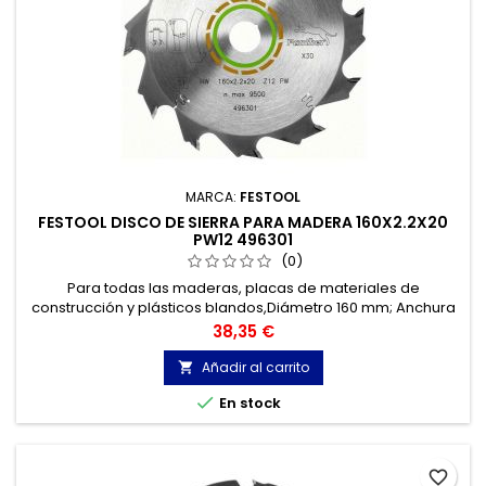
MARCA:
FESTOOL
FESTOOL DISCO DE SIERRA PARA MADERA 160X2.2X20
PW12 496301
(0)
Para todas las maderas, placas de materiales de
construcción y plásticos blandos,Diámetro 160 mm; Anchura
de corte 2.2 mm; Ø de perforación 20 mm; Ángulo de ataque
Precio
38,35 €
20 °,Para todas las maderas, placas de materiales de
construcción y plásticos blandos.
Añadir al carrito


En stock
favorite_border