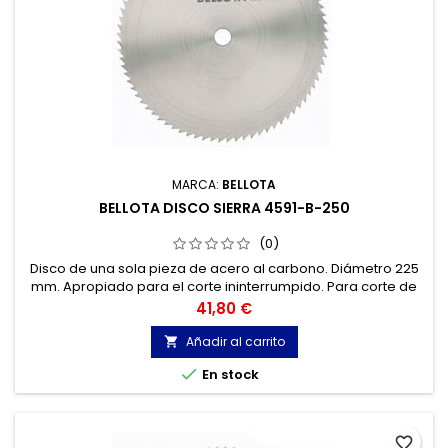
MARCA:
BELLOTA
BELLOTA DISCO SIERRA 4591-B-250
(0)
Disco de una sola pieza de acero al carbono. Diámetro 225
mm. Apropiado para el corte ininterrumpido. Para corte de
metales no férricos. Para trabajos de construcción.
Precio
41,80 €
Añadir al carrito


En stock
favorite_border