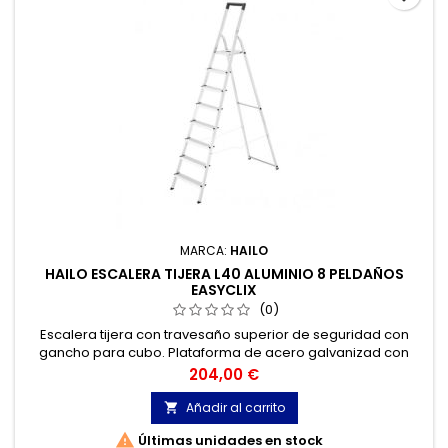
MARCA:
HAILO
HAILO ESCALERA TIJERA L40 ALUMINIO 8 PELDAÑOS
EASYCLIX
(0)
Escalera tijera con travesaño superior de seguridad con
gancho para cubo. Plataforma de acero galvanizad con
ranuras antideslizantes. Unión larguero-peldaño robusta
Precio
204,00 €
con remachado high-tech. Tacos antideslizantes. Hasta
150kg de carga.
Añadir al carrito


Últimas unidades en stock