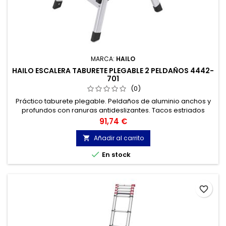
MARCA:
HAILO
HAILO ESCALERA TABURETE PLEGABLE 2 PELDAÑOS 4442-
701
(0)
Práctico taburete plegable. Peldaños de aluminio anchos y
profundos con ranuras antideslizantes. Tacos estriados
antideslizantes. Plegable de forma compacta. Resiste hasta
Precio
91,74 €
150 kg de carga.
Añadir al carrito


En stock
favorite_border