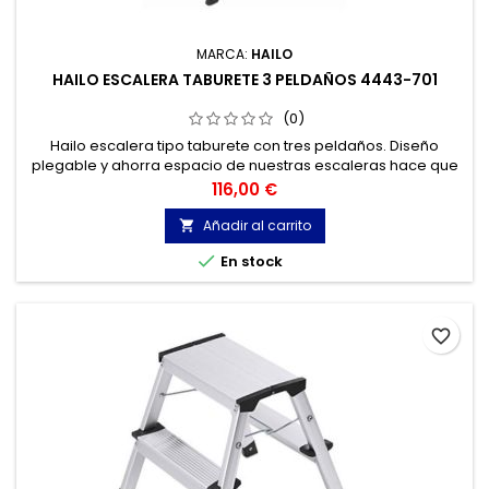
MARCA:
HAILO
HAILO ESCALERA TABURETE 3 PELDAÑOS 4443-701
(0)
Hailo escalera tipo taburete con tres peldaños. Diseño
plegable y ahorra espacio de nuestras escaleras hace que
se pliegue a sólo 7. 9.1 in de ancho para almacenamiento.
Precio
116,00 €
Escalera compacta y plegable que se puede poner en el
armario o en la esquina.
Añadir al carrito


En stock
favorite_border