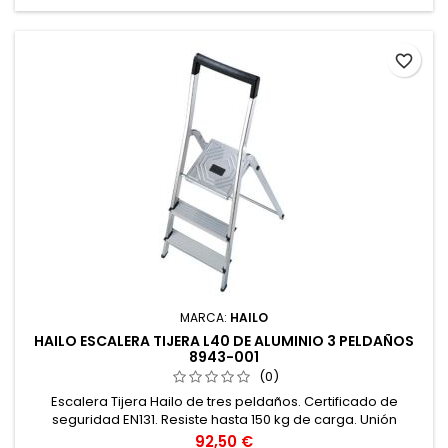
favorite_border
MARCA:
HAILO
HAILO ESCALERA TIJERA L40 DE ALUMINIO 3 PELDAÑOS
8943-001
(0)
Escalera Tijera Hailo de tres peldaños. Certificado de
seguridad EN131. Resiste hasta 150 kg de carga. Unión
larguero-peldaño robusta con remachado high-tech. Tacos
Precio
92,50 €