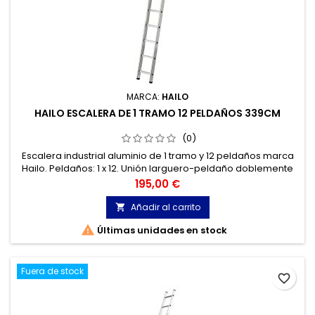
MARCA:
HAILO
HAILO ESCALERA DE 1 TRAMO 12 PELDAÑOS 339CM
(0)
Escalera industrial aluminio de 1 tramo y 12 peldaños marca
Hailo. Peldaños: 1 x 12. Unión larguero-peldaño doblemente
reforzada, muy estable Peldaños con perfil longitudinal y
Precio
195,00 €
transversal Pies de sujeción apoyados en gran superficie.
Añadir al carrito


Últimas unidades en stock
Fuera de stock
favorite_border