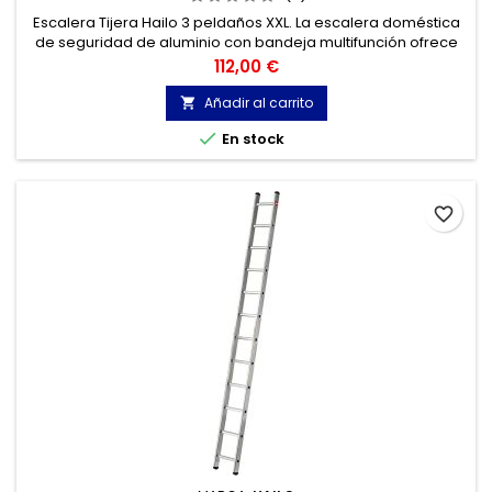
Escalera Tijera Hailo 3 peldaños XXL. La escalera doméstica
de seguridad de aluminio con bandeja multifunción ofrece
seguridad en formato XXL: 13 cm niveles extra profundos.
Precio
112,00 €
Añadir al carrito


En stock
favorite_border