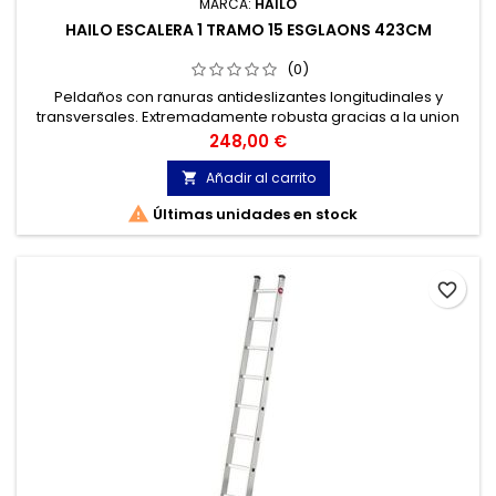
MARCA:
HAILO
HAILO ESCALERA 1 TRAMO 15 ESGLAONS 423CM
(0)
Peldaños con ranuras antideslizantes longitudinales y
transversales. Extremadamente robusta gracias a la union
largueropeldaño doblemente reforzada. Tacos
Precio
248,00 €
antideslizantes con superficie total de apoyo. Resiste hasta
150 kg de carga.Perfil del larguero: 72
Añadir al carrito


Últimas unidades en stock
favorite_border