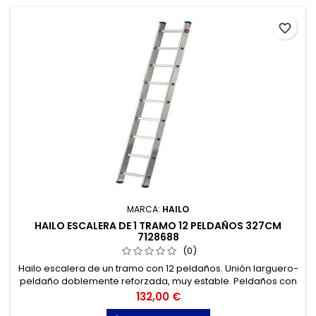
favorite_border
MARCA:
HAILO
HAILO ESCALERA DE 1 TRAMO 12 PELDAÑOS 327CM
7128688
(0)
Hailo escalera de un tramo con 12 peldaños. Unión larguero-
peldaño doblemente reforzada, muy estable. Peldaños con
perfil longitudinal y transversal. Pies de sujeción apoyados
Precio
132,00 €
en gran superficie.