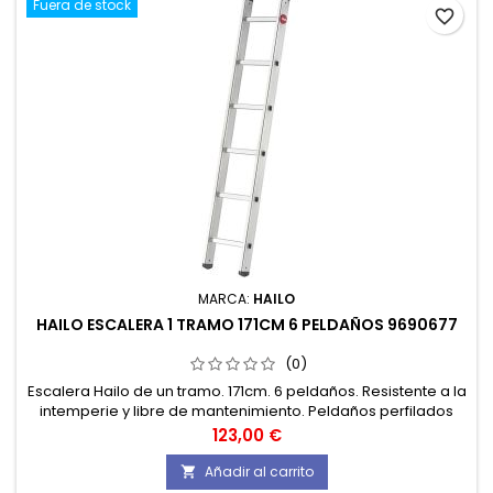
Fuera de stock
favorite_border
MARCA:
HAILO
HAILO ESCALERA 1 TRAMO 171CM 6 PELDAÑOS 9690677
(0)
Escalera Hailo de un tramo. 171cm. 6 peldaños. Resistente a la
intemperie y libre de mantenimiento. Peldaños perfilados
longitudinales y transversales. Ancho encinas y peldaños.
Precio
123,00 €
Añadir al carrito
