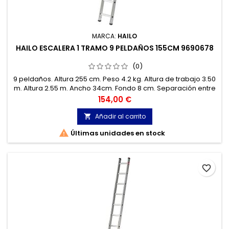
MARCA:
HAILO
HAILO ESCALERA 1 TRAMO 9 PELDAÑOS 155CM 9690678
(0)
9 peldaños. Altura 255 cm. Peso 4.2 kg. Altura de trabajo 3.50
m. Altura 2.55 m. Ancho 34cm. Fondo 8 cm. Separación entre
peldaños 20.8 cm. Capacidad de carga hasta 150 kg.
Precio
154,00 €
Añadir al carrito


Últimas unidades en stock
favorite_border