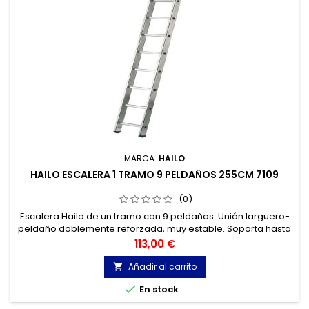
MARCA:
HAILO
HAILO ESCALERA 1 TRAMO 9 PELDAÑOS 255CM 7109
(0)
Escalera Hailo de un tramo con 9 peldaños. Unión larguero-
peldaño doblemente reforzada, muy estable. Soporta hasta
150 kg de carga.
Precio
113,00 €
Añadir al carrito


En stock