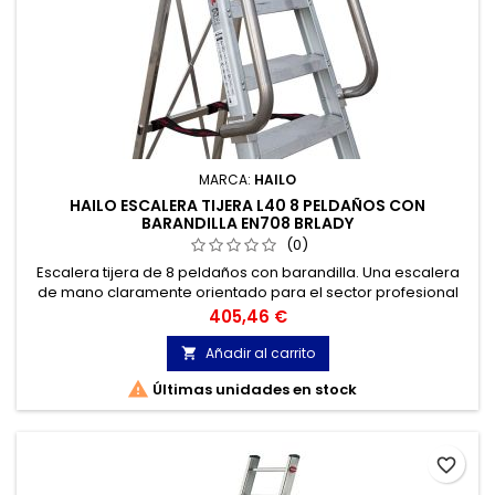
MARCA:
HAILO
HAILO ESCALERA TIJERA L40 8 PELDAÑOS CON
BARANDILLA EN708 BRLADY
(0)
Escalera tijera de 8 peldaños con barandilla. Una escalera
de mano claramente orientado para el sector profesional
más exigente. La subida es segura y cómoda gracias a los
Precio
405,46 €
peldaños especiales de 13 cm de alta resistencia
Añadir al carrito


Últimas unidades en stock
favorite_border