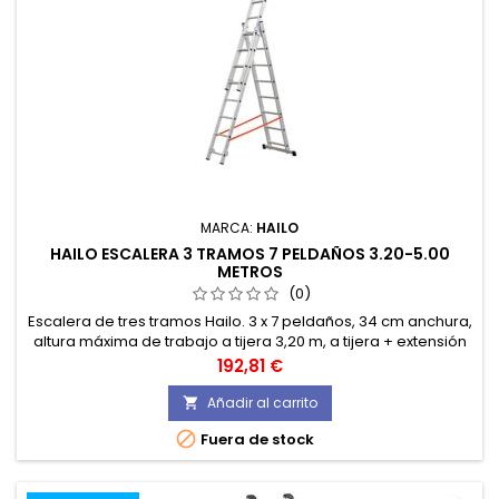
MARCA:
HAILO
HAILO ESCALERA 3 TRAMOS 7 PELDAÑOS 3.20-5.00
METROS
(0)
Escalera de tres tramos Hailo. 3 x 7 peldaños, 34 cm anchura,
altura máxima de trabajo a tijera 3,20 m, a tijera + extensión
3,75 m, extendida 4,87 m. Soporta un peso de 150 kg.
Precio
192,81 €
Añadir al carrito


Fuera de stock