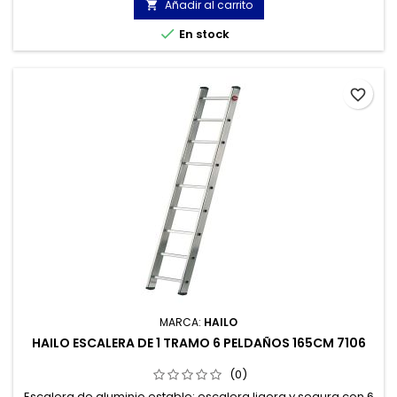
Añadir al carrito


En stock
favorite_border
MARCA:
HAILO
HAILO ESCALERA DE 1 TRAMO 6 PELDAÑOS 165CM 7106
(0)
Escalera de aluminio estable: escalera ligera y segura con 6