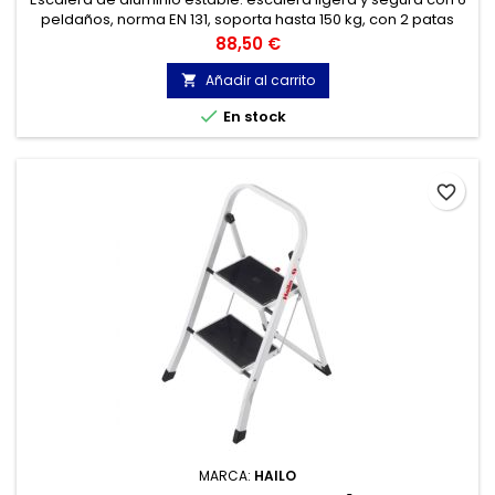
peldaños, norma EN 131, soporta hasta 150 kg, con 2 patas
estables y grandes superficies, adecuada para casa y
Precio
88,50 €
jardín.
Añadir al carrito


En stock
favorite_border
MARCA:
HAILO