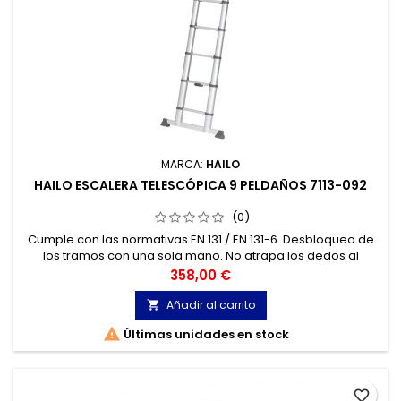
MARCA:
HAILO
HAILO ESCALERA TELESCÓPICA 9 PELDAÑOS 7113-092
(0)
Cumple con las normativas EN 131 / EN 131-6. Desbloqueo de
los tramos con una sola mano. No atrapa los dedos al
cerrarse. Correa de transporte incluida. Soporta hasta 150 kg
Precio
358,00 €
de carga.
Añadir al carrito


Últimas unidades en stock
favorite_border