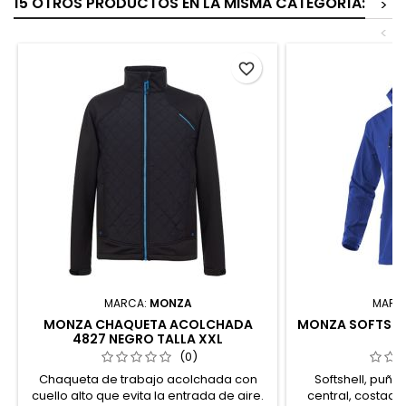
15 OTROS PRODUCTOS EN LA MISMA CATEGORÍA:
>
<
favorite_border
MARCA:
MONZA
MARC
MONZA CHAQUETA ACOLCHADA
MONZA SOFTSHEL
4827 NEGRO TALLA XXL
(0)
Chaqueta de trabajo acolchada con
Softshell, puño
cuello alto que evita la entrada de aire.
central, costadill