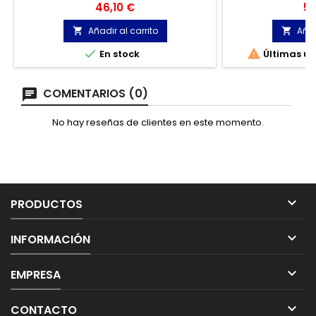
El interior tiene un tejido agradable que
Precio
Pr
46,10 €
56
aporta un mayor confort térmico.
Añadir al carrito
Añad




En stock
Últimas un
COMENTARIOS (0)
No hay reseñas de clientes en este momento.

PRODUCTOS

INFORMACIÓN

EMPRESA

CONTACTO