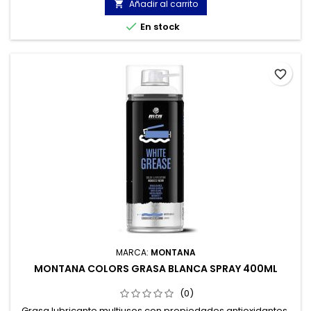
Añadir al carrito


En stock
favorite_border
MARCA:
MONTANA
MONTANA COLORS GRASA BLANCA SPRAY 400ML
(0)
Grasa lubricante multiusos con propiedades antioxidantes.