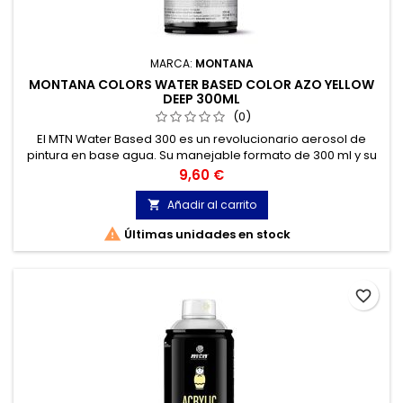
MARCA:
MONTANA
MONTANA COLORS WATER BASED COLOR AZO YELLOW
DEEP 300ML
(0)
El MTN Water Based 300 es un revolucionario aerosol de
pintura en base agua. Su manejable formato de 300 ml y su
bajo olor, hacen de él la herramienta perfecta para el
Precio
9,60 €
trabajo de estudio o en interiores.
Añadir al carrito


Últimas unidades en stock
favorite_border