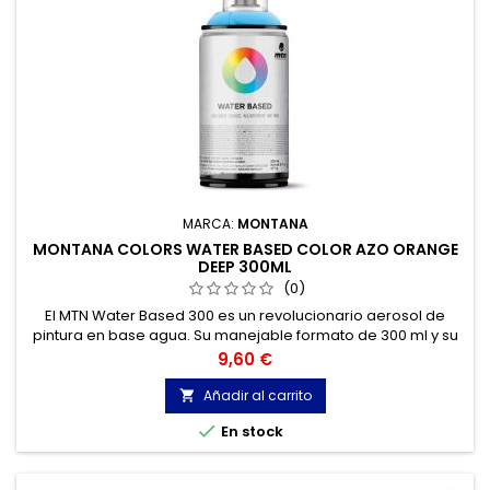
MARCA:
MONTANA
MONTANA COLORS WATER BASED COLOR AZO ORANGE
DEEP 300ML
(0)
El MTN Water Based 300 es un revolucionario aerosol de
pintura en base agua. Su manejable formato de 300 ml y su
bajo olor, hacen de él la herramienta perfecta para el
Precio
9,60 €
trabajo de estudio o en interiores.
Añadir al carrito


En stock