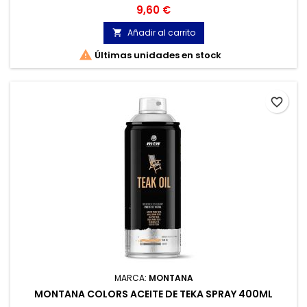
bajo olor, hacen de él la herramienta perfecta para el
Precio
9,60 €
trabajo de estudio o en interiores
Añadir al carrito


Últimas unidades en stock
favorite_border
MARCA:
MONTANA
MONTANA COLORS ACEITE DE TEKA SPRAY 400ML