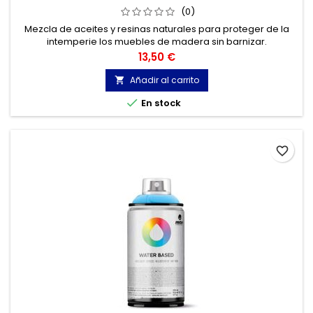
(0)
Mezcla de aceites y resinas naturales para proteger de la
intemperie los muebles de madera sin barnizar.
Precio
13,50 €
Añadir al carrito


En stock
favorite_border