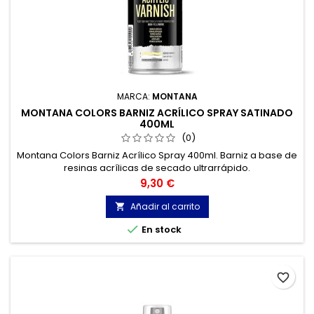
MARCA:
MONTANA
MONTANA COLORS BARNIZ ACRÍLICO SPRAY SATINADO
400ML
(0)
Montana Colors Barniz Acrílico Spray 400ml. Barniz a base de
resinas acrílicas de secado ultrarrápido.
Precio
9,30 €
Añadir al carrito


En stock
favorite_border