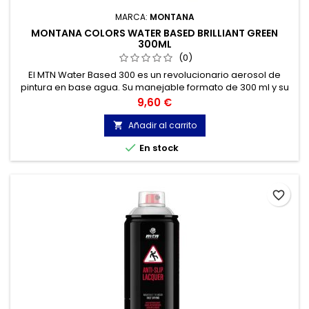
MARCA:
MONTANA
MONTANA COLORS WATER BASED BRILLIANT GREEN
300ML
(0)
El MTN Water Based 300 es un revolucionario aerosol de
pintura en base agua. Su manejable formato de 300 ml y su
bajo olor, hacen de él la herramienta perfecta para el
Precio
9,60 €
trabajo de estudio o en interiores
Añadir al carrito


En stock
favorite_border