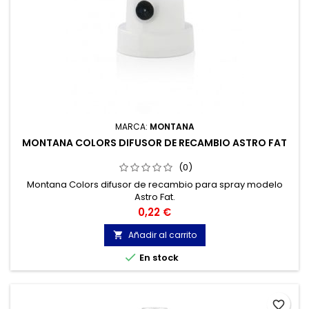
MARCA:
MONTANA
MONTANA COLORS DIFUSOR DE RECAMBIO ASTRO FAT
(0)
Montana Colors difusor de recambio para spray modelo
Astro Fat.
Precio
0,22 €
Añadir al carrito


En stock
favorite_border