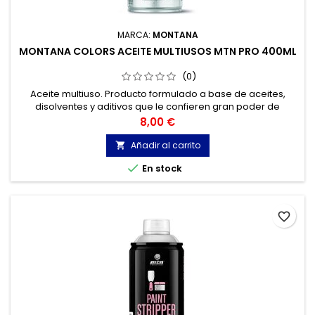
MARCA:
MONTANA
MONTANA COLORS ACEITE MULTIUSOS MTN PRO 400ML
(0)
Aceite multiuso. Producto formulado a base de aceites,
disolventes y aditivos que le confieren gran poder de
penetración, lubricación y protección de los metales frente a
Precio
8,00 €
la corrosión.
Añadir al carrito


En stock
favorite_border