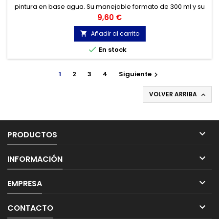
pintura en base agua. Su manejable formato de 300 ml y su
bajo olor, hacen de él la herramienta perfecta para el
Precio
9,60 €
trabajo de estudio o en interiores.
Añadir al carrito


En stock
1
2
3
4
Siguiente

VOLVER ARRIBA


PRODUCTOS

INFORMACIÓN

EMPRESA

CONTACTO