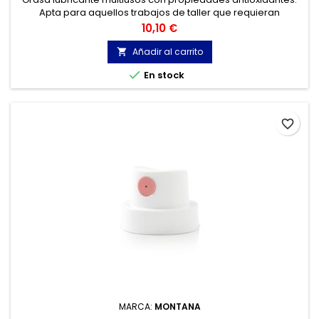
Apta para aquellos trabajos de taller que requieran
lubricación sólida y permanente.
Precio
10,10 €
Añadir al carrito


En stock
favorite_border
MARCA:
MONTANA