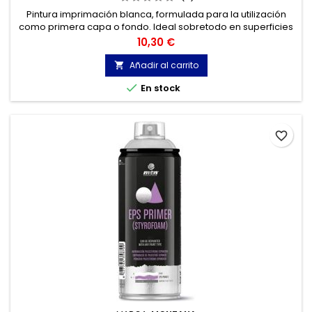
Pintura imprimación blanca, formulada para la utilización
como primera capa o fondo. Ideal sobretodo en superficies
oscuras.
Precio
10,30 €
Añadir al carrito


En stock
favorite_border