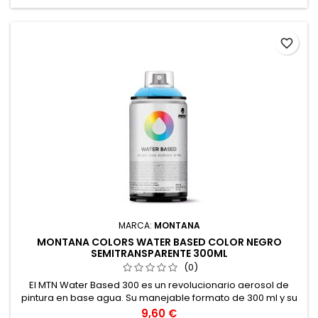
favorite_border
MARCA:
MONTANA
MONTANA COLORS WATER BASED COLOR NEGRO
SEMITRANSPARENTE 300ML
(0)
El MTN Water Based 300 es un revolucionario aerosol de
pintura en base agua. Su manejable formato de 300 ml y su
bajo olor, hacen de él la herramienta perfecta para el
Precio
9,60 €