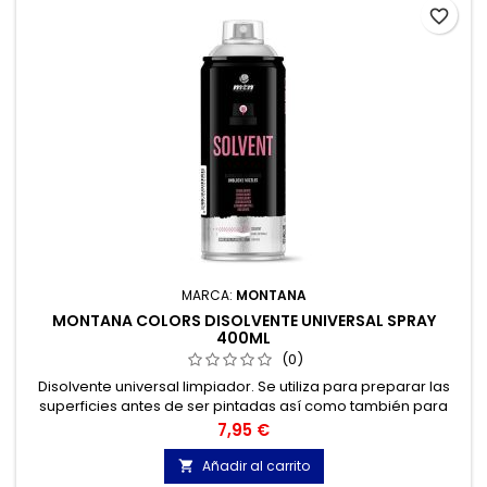
favorite_border
MARCA:
MONTANA
MONTANA COLORS DISOLVENTE UNIVERSAL SPRAY
400ML
(0)
Disolvente universal limpiador. Se utiliza para preparar las
superficies antes de ser pintadas así como también para
limpiar los utensilios.
Precio
7,95 €
Añadir al carrito
