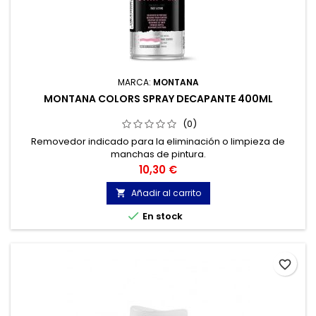
MARCA:
MONTANA
MONTANA COLORS SPRAY DECAPANTE 400ML
(0)
Removedor indicado para la eliminación o limpieza de
manchas de pintura.
Precio
10,30 €
Añadir al carrito


En stock
favorite_border