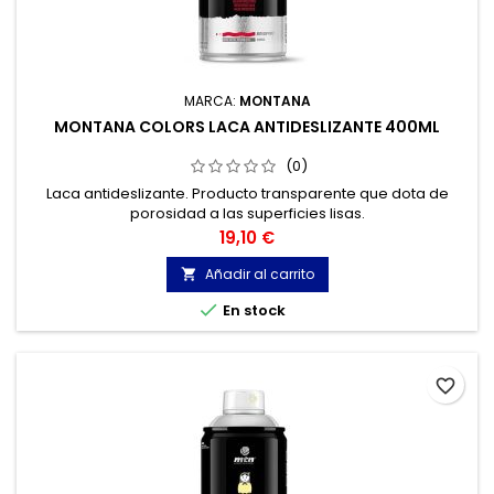
MARCA:
MONTANA
MONTANA COLORS LACA ANTIDESLIZANTE 400ML
(0)
Laca antideslizante. Producto transparente que dota de
porosidad a las superficies lisas.
Precio
19,10 €
Añadir al carrito


En stock
favorite_border