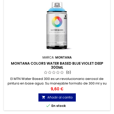
MARCA:
MONTANA
MONTANA COLORS WATER BASED BLUE VIOLET DEEP
300ML
(0)
El MTN Water Based 300 es un revolucionario aerosol de
pintura en base agua. Su manejable formato de 300 ml y su
bajo olor, hacen de él la herramienta perfecta para el
Precio
9,60 €
trabajo de estudio o en interiores
Añadir al carrito


En stock