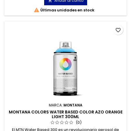
Añadir al carrito


Últimas unidades en stock
favorite_border
MARCA:
MONTANA
MONTANA COLORS WATER BASED COLOR AZO ORANGE
LIGHT 300ML
(0)
El MTN Water Based 300 es un revolucionario aerosol de