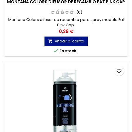
MONTANA COLORS DIFUSOR DE RECAMBIO FAT PINK CAP
(0)
Montana Colors difusor de recambio para spray modelo Fat
Pink Cap.
Precio
0,29 €
Añadir al carrito


En stock
favorite_border