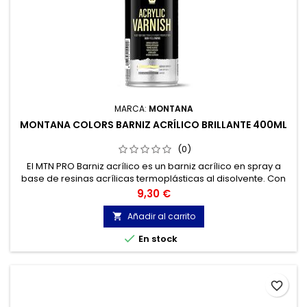
MARCA:
MONTANA
MONTANA COLORS BARNIZ ACRÍLICO BRILLANTE 400ML
(0)
El MTN PRO Barniz acrílico es un barniz acrílico en spray a
base de resinas acrílicas termoplásticas al disolvente. Con
un secado ultrarrápido, su principal función es la de proteger
Precio
9,30 €
y ennoblecer diferentes superficies.
Añadir al carrito


En stock
favorite_border