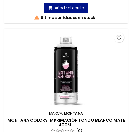
trabajo de estudio o en interiores.
Añadir al carrito


Últimas unidades en stock
favorite_border
MARCA:
MONTANA
MONTANA COLORS IMPRIMACIÓN FONDO BLANCO MATE
400ML
(0)