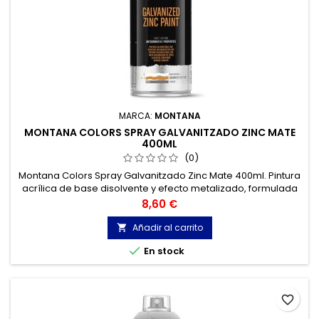
MARCA:
MONTANA
MONTANA COLORS SPRAY GALVANITZADO ZINC MATE
400ML
(0)
Montana Colors Spray Galvanitzado Zinc Mate 400ml. Pintura
acrílica de base disolvente y efecto metalizado, formulada
con polvo de zinc laminar micronizado.
Precio
8,60 €
Añadir al carrito


En stock
favorite_border