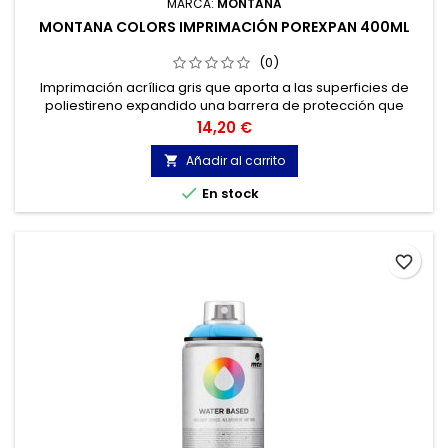
MARCA:
MONTANA
MONTANA COLORS IMPRIMACIÓN POREXPAN 400ML
(0)
Imprimación acrílica gris que aporta a las superficies de
poliestireno expandido una barrera de protección que
permite el posterior pintado con pinturas al disolvente.
Precio
14,20 €
Añadir al carrito


En stock
favorite_border