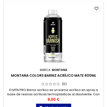
favorite_border
MARCA:
MONTANA
MONTANA COLORS BARNIZ ACRÍLICO MATE 400ML
(0)
El MTN PRO Barniz acrílico es un barniz acrílico en spray a
base de resinas acrílicas termoplásticas al disolvente. Con
un secado ultrarrápido, su principal función es la de proteger
Precio
9,00 €
y ennoblecer diferentes superficies.