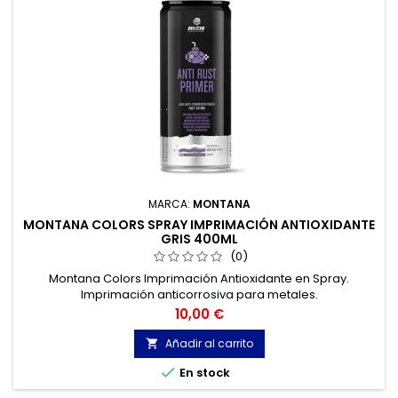
MARCA:
MONTANA
MONTANA COLORS SPRAY IMPRIMACIÓN ANTIOXIDANTE
GRIS 400ML
(0)
Montana Colors Imprimación Antioxidante en Spray.
Imprimación anticorrosiva para metales.
Precio
10,00 €
Añadir al carrito


En stock