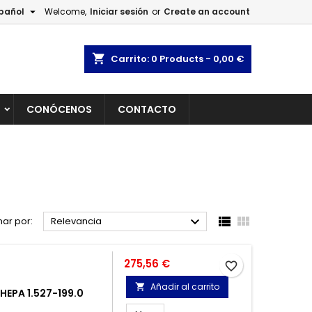

pañol
Welcome,
Iniciar sesión
or
Create an account
×
×
×
×
shopping_cart
Carrito:
0
Products - 0,00 €
L
CONÓCENOS
CONTACTO
)
n
s



ar por:
Relevancia
Precio
275,56 €
favorite_border
Añadir al carrito

HEPA 1.527-199.0