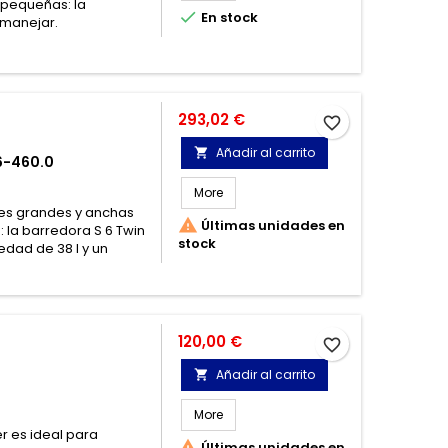
s pequeñas: la

En stock
 manejar.
Precio
293,02 €
favorite_border
Añadir al carrito

6-460.0
More
ies grandes y anchas

Últimas unidades en
 la barredora S 6 Twin
stock
edad de 38 l y un
Precio
120,00 €
favorite_border
Añadir al carrito

More
r es ideal para

Últimas unidades en