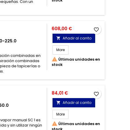
stock
 pequeñas. Con un
Precio
608,00 €
favorite_border
Añadir al carrito

00-225.0
More
piración combinadas en

Últimas unidades en
spiración combinadas
stock
mpieza de tapicerías o
s.
Precio
84,01 €
favorite_border
Añadir al carrito

60.0
More
 vapor manual SC 1 es

Últimas unidades en
a y sin utilizar ningún
stock