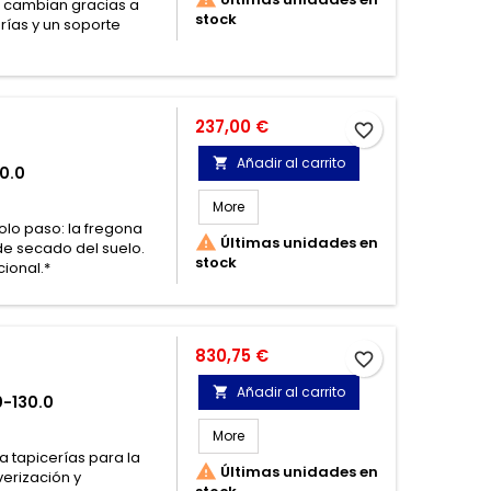
se cambian gracias a
stock
rías y un soporte
Precio
237,00 €
favorite_border
Añadir al carrito

0.0
More
olo paso: la fregona

Últimas unidades en
de secado del suelo.
stock
ional.*
Precio
830,75 €
favorite_border
Añadir al carrito

0-130.0
More
ra tapicerías para la

Últimas unidades en
erización y