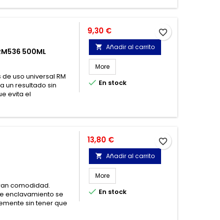
Precio
9,30 €
favorite_border
Añadir al carrito

 RM536 500ML
More
s de uso universal RM

En stock
a un resultado sin
e evita el
Precio
13,80 €
favorite_border
Añadir al carrito

More
 gran comodidad.

En stock
de enclavamiento se
mente sin tener que