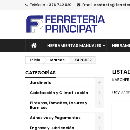
Teléfono:
+376 742 020
Email:
contacto@ferreter
A
(
C
I
add_circle_outline
((
De
No
HERRAMIENTAS MANUALES
HERRAMI
Inicio
Marcas
KARCHER
LISTA
CATEGORÍAS
KARCHER
Jardinería
Hay 37 p
Calefacción y Climatización
Pinturas, Esmaltes, Lasures y
Barnices
Adhesivos y Pegamentos
Engrase y Lubricación