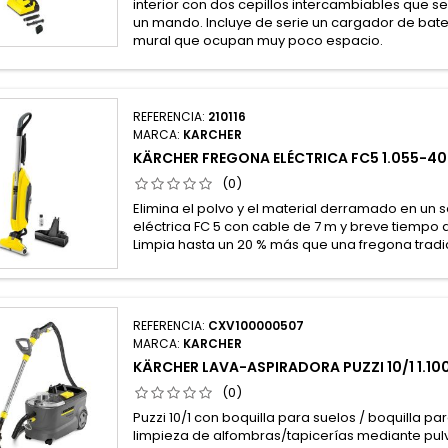
interior con dos cepillos intercambiables que 
un mando. Incluye de serie un cargador de bate
mural que ocupan muy poco espacio.
REFERENCIA:
210116
MARCA:
KARCHER
KÄRCHER FREGONA ELÉCTRICA FC5 1.055-40
(0)
Elimina el polvo y el material derramado en un s
eléctrica FC 5 con cable de 7 m y breve tiempo 
Limpia hasta un 20 % más que una fregona tradic
REFERENCIA:
CXV100000507
MARCA:
KARCHER
KÄRCHER LAVA-ASPIRADORA PUZZI 10/1 1.10
(0)
Puzzi 10/1 con boquilla para suelos / boquilla pa
limpieza de alfombras/tapicerías mediante pulv