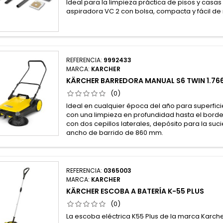
Ideal para la limpieza práctica de pisos y casa
aspiradora VC 2 con bolsa, compacta y fácil de
REFERENCIA:
9992433
MARCA:
KARCHER
KÄRCHER BARREDORA MANUAL S6 TWIN 1.76
(0)
Ideal en cualquier época del año para superfic
con una limpieza en profundidad hasta el borde:
con dos cepillos laterales, depósito para la suci
ancho de barrido de 860 mm.
REFERENCIA:
0365003
MARCA:
KARCHER
KÄRCHER ESCOBA A BATERÍA K-55 PLUS
(0)
La escoba eléctrica K55 Plus de la marca Karche