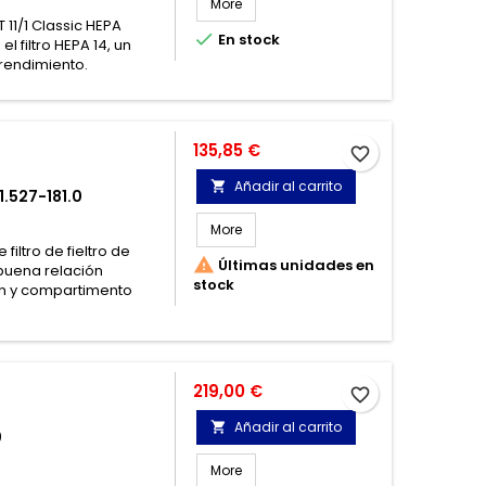
More
 11/1 Classic HEPA

En stock
 filtro HEPA 14, un
rendimiento.
Precio
135,85 €
favorite_border
Añadir al carrito

.527-181.0
More
filtro de fieltro de

Últimas unidades en
buena relación
stock
ón y compartimento
Precio
219,00 €
favorite_border
Añadir al carrito

0
More