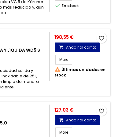
bolsa VC 5 de Kärcher

En stock
o más reducido y, aun
neo.
Precio
198,55 €
favorite_border
Añadir al carrito

 Y LÍQUIDA WD5 S
More

Últimas unidades en
suciedad sólida y
stock
inoxidable de 25 l,
 m limpia de manera
ciente.
Precio
127,03 €
favorite_border
Añadir al carrito

5.0
More