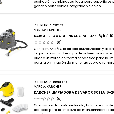
aspiración combinadas. Ideal para superficies
gancho portacables integrado y fijación.
REFERENCIA:
210103
MARCA:
KARCHER
KÄRCHER LAVA-ASPIRADORA PUZZI 8/1C 1.1
(0)
Con el Puzzi 8/1 C le ofrece pulverización y as
la gama básica. El equipo de pulverización y a
puede utilizarse de forma específica para la li
para la eliminación de manchas sobre alfombra
REFERENCIA:
9998445
MARCA:
KARCHER
KÄRCHER LIMPIADORA DE VAPOR SC1 1.516-2
(0)
Gracias a su tamaño reducido, la limpiadora de
perfecta para la limpieza de mantenimiento rápid