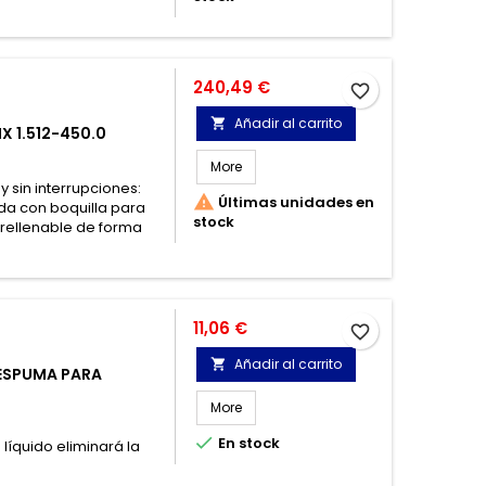
Precio
240,49 €
favorite_border
Añadir al carrito

X 1.512-450.0
More
 sin interrupciones:

Últimas unidades en
ada con boquilla para
stock
y rellenable de forma
Precio
11,06 €
favorite_border
Añadir al carrito

ESPUMA PARA
More

En stock
íquido eliminará la