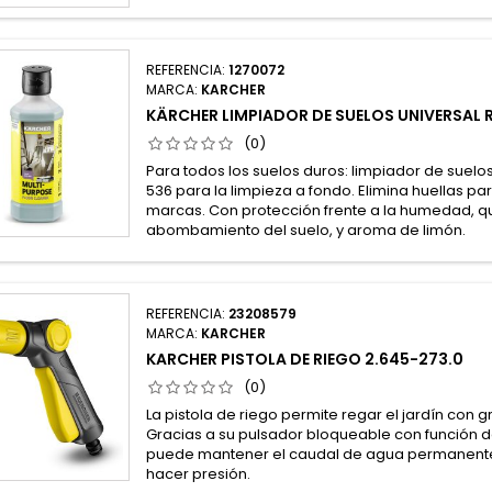
REFERENCIA:
1270072
MARCA:
KARCHER
KÄRCHER LIMPIADOR DE SUELOS UNIVERSAL
(0)
Para todos los suelos duros: limpiador de suelo
536 para la limpieza a fondo. Elimina huellas par
marcas. Con protección frente a la humedad, qu
abombamiento del suelo, y aroma de limón.
REFERENCIA:
23208579
MARCA:
KARCHER
KARCHER PISTOLA DE RIEGO 2.645-273.0
(0)
La pistola de riego permite regar el jardín con
Gracias a su pulsador bloqueable con función 
puede mantener el caudal de agua permanente
hacer presión.