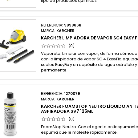
tipo de productos químicos.
REFERENCIA:
9998868
MARCA:
KARCHER
KÄRCHER LIMPIADORA DE VAPOR SC4 EASY FI
(0)
Vaporeta. Limpiar con vapor, de forma cómoda y
con la limpiadora de vapor SC 4 EasyFix, equip
suelos EasyFix y un depósito de agua extraíble 
permanente.
REFERENCIA:
1270079
MARCA:
KARCHER
KÄRCHER FOAMSTOP NEUTRO LÍQUIDO ANTI
ASPIRADORA SV7 125ML
(0)
FoamStop Neutro. Con el agente antiespumante l
espuma que le moleste rápidamente.