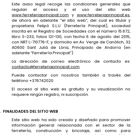
Este aviso legal recoge las condiciones generales que
regulan el acceso y el uso del sitio web
www.ferreteriaprincipat.com
y
www.ferreteriaprincipat.es
,
de ahora en adelante “el sitio web”, del cual es titular y
propietaria Felipó S.L.U (Ferretería Principat), sociedad
inscrita en el Registro de Sociedades con el número 15.672,
libro S-233, folios 121-130, con fecha 6 de agosto del 2015,
con NRT L-710776-F, y domicilio en Av. Verge de Canòlich, 32
AD600 Sant Julià de Lòria, Principado de Andorra (en
adelante “Ferretería Principat”).
La dirección de correo electrónico de contacto es:
contacto@ferreteriaprincipat.com
.
Puede contactar con nosotros también a través del
teléfono +376742020.
El acceso al sitio web es gratuito y su visualización no
requiere ningún registro, ni suscripción.
.
FINALIDADES DEL SITIO WEB
Este sitio web ha sido creado y diseñado para promover
información general relacionada con el sector de la
ferretería, construcción y bricolaje, así como para