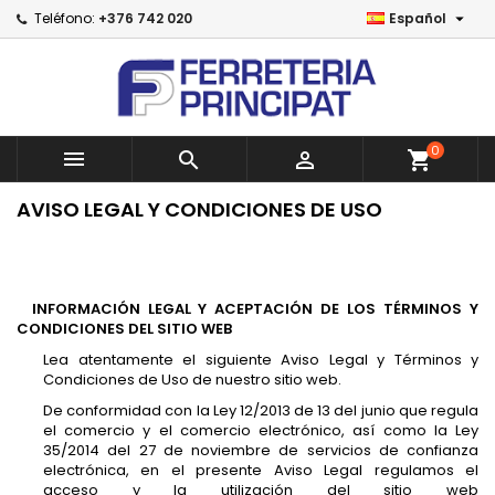

Teléfono:
+376 742 020
Español
×
×
×
×
Añadir a la lista de deseos
((modalTitle))
Crear lista de deseos
Iniciar sesión
Crear una lista nueva
add_circle_outline
((confirmMessage))
Debe iniciar sesión para guardar productos en su
Nombre de la lista de deseos
lista de deseos.
0



shopping_cart
((cancelText))
((modalDeleteText))
Cancelar
Iniciar sesión
AVISO LEGAL Y CONDICIONES DE USO
Cancelar
Crear lista de deseos
INFORMACIÓN LEGAL Y ACEPTACIÓN DE LOS TÉRMINOS Y
CONDICIONES DEL SITIO WEB
Lea atentamente el siguiente Aviso Legal y Términos y
Condiciones de Uso de nuestro sitio web.
De conformidad con la Ley 12/2013 de 13 del junio que regula
el comercio y el comercio electrónico, así como la Ley
35/2014 del 27 de noviembre de servicios de confianza
electrónica, en el presente Aviso Legal regulamos el
acceso y la utilización del sitio web