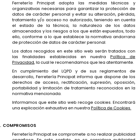
Ferretería Principat adopta las medidas técnicas y
organizativas necesarias para garantizar la protección de
datos de carácter personal y evitar su alteración, pérdida,
tratamiento y/o acceso no autorizado, teniendo en cuenta
el estado de la técnica, la naturaleza de los datos
almacenados y los riesgos a los que están expuestos, todo
ello, conforme a lo que establece la normativa andorrana
de protección de datos de carácter personal.
Los datos recogidos en este sitio web serán tratados con
las finalidades establecidas en nuestra
Política de
Privacidad
, la cual le recomendamos que lea atentamente.
En cumplimiento del LQPD y de sus reglamentos de
desarrollo, Ferretería Principat informa que dispone de los
derechos de acceso, rectificación, supresión, oposición,
portabilidad y limitación de tratamiento reconocidos en la
normativa mencionada.
Informamos que este sitio web recoge cookies. Encontrará
una explicación exhaustiva en nuestra
Política de Cookies.
.
COMPROMISOS
Ferretería Principat se compromete a no realizar publicidad
engañosa. En este sentido, no se considera publicidad