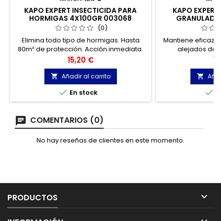
KAPO EXPERT INSECTICIDA PARA
KAPO EXPERT
HORMIGAS 4X100GR 003068
GRANULADO
(0)
Elimina todo tipo de hormigas. Hasta
Mantiene eficazm
80m² de protección. Acción inmediata.
alejados del 
Permanece activo durante 3 meses. Se
plantaciones, parq
Precio
Pr
15,20 €
19
utiliza para pulverizar o regar.
por lo tanto, ay
su
Añadir al carrito
Añad




En stock
E
COMENTARIOS (0)
No hay reseñas de clientes en este momento.

PRODUCTOS