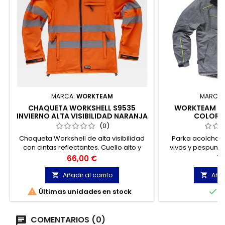
MARCA:
WORKTEAM
MARCA:
CHAQUETA WORKSHELL S9535
WORKTEAM PA
INVIERNO ALTA VISIBILIDAD NARANJA
COLOR G
TALLA L
(0)
Chaqueta Workshell de alta visibilidad
Parka acolchad
con cintas reflectantes. Cuello alto y
vivos y pespunte
cierre de cremallera. Solapa protectora
alto revestido
Precio
Pr
66,00 €
77
interior vuelta en la parte superior
desmontable co
cubriendo la cremallera.
pieza 
Añadir al carrito
Añad




Últimas unidades en stock
E
COMENTARIOS (0)