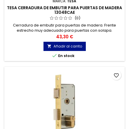
MARCA:
TESA
TESA CERRADURA DE EMBUTIR PARA PUERTAS DE MADERA
13048CAE
(0)
Cerradura de embutir para puertas de madera. Frente
estrecho muy adecuado para puertas con solapa.
Reversible.
Precio
43,30 €
Añadir al carrito


En stock
favorite_border