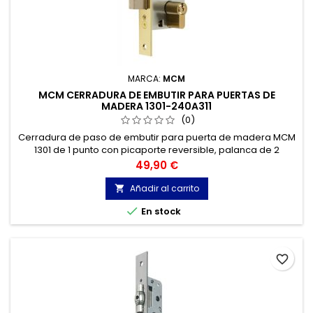
MARCA:
MCM
MCM CERRADURA DE EMBUTIR PARA PUERTAS DE
MADERA 1301-240A311
(0)
Cerradura de paso de embutir para puerta de madera MCM
1301 de 1 punto con picaporte reversible, palanca de 2
vueltas, cilindro de europerfil, manilla y distancia entre ejes
Precio
49,90 €
de 70mm.
Añadir al carrito


En stock
favorite_border