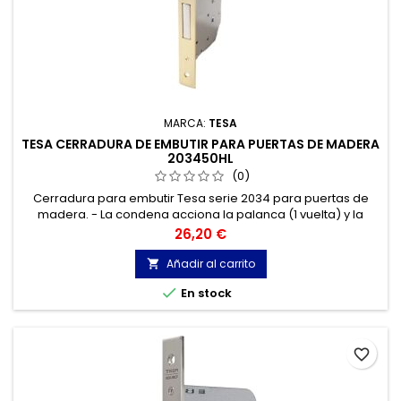
MARCA:
TESA
TESA CERRADURA DE EMBUTIR PARA PUERTAS DE MADERA
203450HL
(0)
Cerradura para embutir Tesa serie 2034 para puertas de
madera. - La condena acciona la palanca (1 vuelta) y la
nueca acciona el picaporte.
Precio
26,20 €
Añadir al carrito


En stock
favorite_border