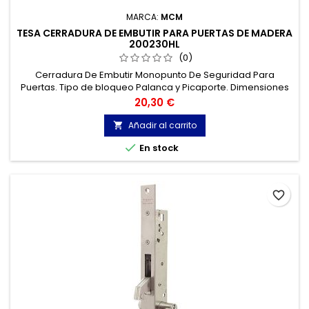
MARCA:
MCM
TESA CERRADURA DE EMBUTIR PARA PUERTAS DE MADERA
200230HL
(0)
Cerradura De Embutir Monopunto De Seguridad Para
Puertas. Tipo de bloqueo Palanca y Picaporte. Dimensiones
del producto: largo x ancho x alto 12 x 8.5 x 3 centímetros
Precio
20,30 €
Añadir al carrito


En stock
favorite_border