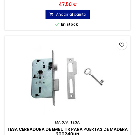
Precio
47,50 €
Añadir al carrito


En stock
favorite_border
MARCA:
TESA
TESA CERRADURA DE EMBUTIR PARA PUERTAS DE MADERA
200240HN