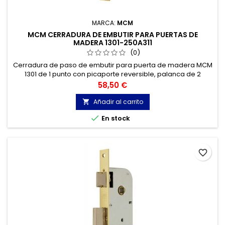
MARCA:
MCM
MCM CERRADURA DE EMBUTIR PARA PUERTAS DE
MADERA 1301-250A311
(0)
Cerradura de paso de embutir para puerta de madera MCM
1301 de 1 punto con picaporte reversible, palanca de 2
vueltas, cilindro de europerfil, manilla y distancia entre ejes
Precio
58,50 €
de 70mm.
Añadir al carrito


En stock
favorite_border