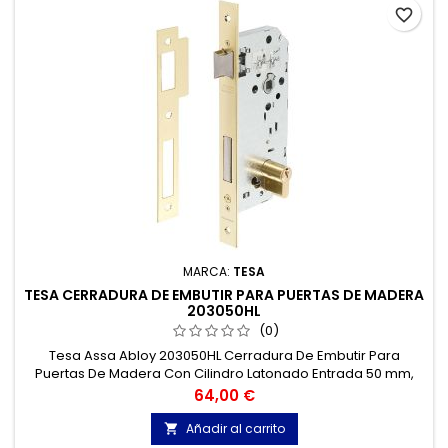
favorite_border
MARCA:
TESA
TESA CERRADURA DE EMBUTIR PARA PUERTAS DE MADERA
203050HL
(0)
Tesa Assa Abloy 203050HL Cerradura De Embutir Para
Puertas De Madera Con Cilindro Latonado Entrada 50 mm,
Frente Cuadrado 2030.
Precio
64,00 €
Añadir al carrito
