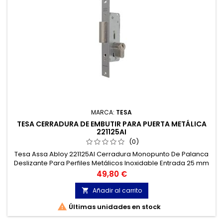
MARCA:
TESA
TESA CERRADURA DE EMBUTIR PARA PUERTA METÁLICA
221125AI
(0)
Tesa Assa Abloy 221125AI Cerradura Monopunto De Palanca
Deslizante Para Perfiles Metálicos Inoxidable Entrada 25 mm
2211.
Precio
49,80 €
Añadir al carrito


Últimas unidades en stock