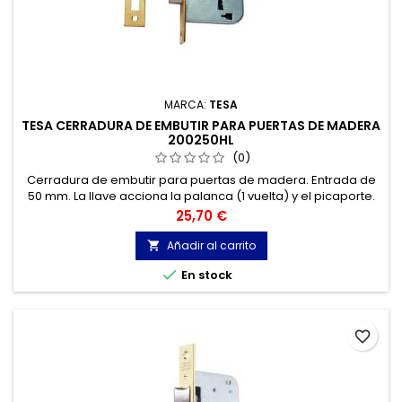
MARCA:
TESA
TESA CERRADURA DE EMBUTIR PARA PUERTAS DE MADERA
200250HL
(0)
Cerradura de embutir para puertas de madera. Entrada de
50 mm. La llave acciona la palanca (1 vuelta) y el picaporte.
La nueca acciona el picaporte.
Precio
25,70 €
Añadir al carrito


En stock
favorite_border