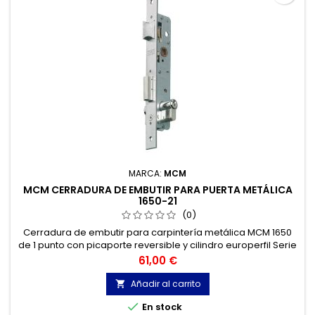
MARCA:
MCM
MCM CERRADURA DE EMBUTIR PARA PUERTA METÁLICA
1650-21
(0)
Cerradura de embutir para carpintería metálica MCM 1650
de 1 punto con picaporte reversible y cilindro europerfil Serie
E.
Precio
61,00 €
Añadir al carrito


En stock