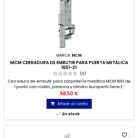
MARCA:
MCM
MCM CERRADURA DE EMBUTIR PARA PUERTA METÁLICA
1651-21
(0)
Cerradura de embutir para carpintería metálica MCM 1651 de
1 punto con rodillo, palanca y cilindro europerfil Serie E.
Precio
58,50 €
Añadir al carrito


En stock
favorite_border