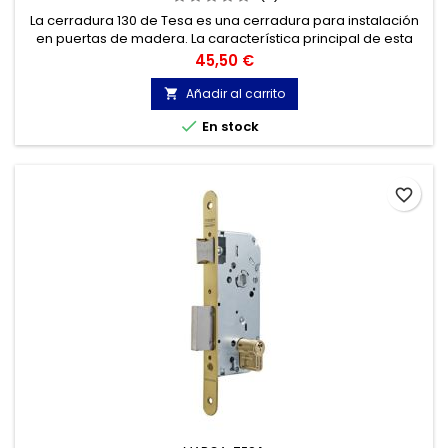
La cerradura 130 de Tesa es una cerradura para instalación
en puertas de madera. La característica principal de esta
cerradura es su distancia entre ejes de 70 mm.
Precio
45,50 €
Añadir al carrito


En stock
favorite_border