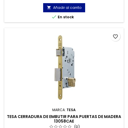
Añadir al carrito


En stock
favorite_border
MARCA:
TESA
TESA CERRADURA DE EMBUTIR PARA PUERTAS DE MADERA
13058CAE
(0)