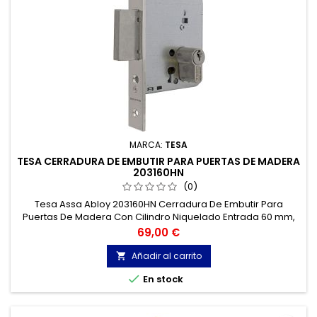
MARCA:
TESA
TESA CERRADURA DE EMBUTIR PARA PUERTAS DE MADERA
203160HN
(0)
Tesa Assa Abloy 203160HN Cerradura De Embutir Para
Puertas De Madera Con Cilindro Niquelado Entrada 60 mm,
Frente Cuadrado 2031.
Precio
69,00 €
Añadir al carrito


En stock