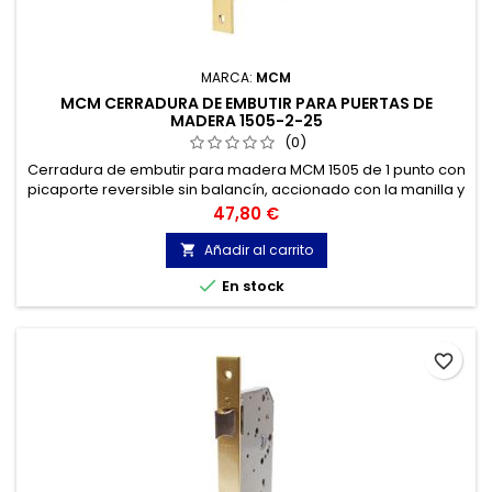
MARCA:
MCM
MCM CERRADURA DE EMBUTIR PARA PUERTAS DE
MADERA 1505-2-25
(0)
Cerradura de embutir para madera MCM 1505 de 1 punto con
picaporte reversible sin balancín, accionado con la manilla y
con cilindro serie C. Medida entre ejes 47mm.
Precio
47,80 €
Añadir al carrito


En stock
favorite_border