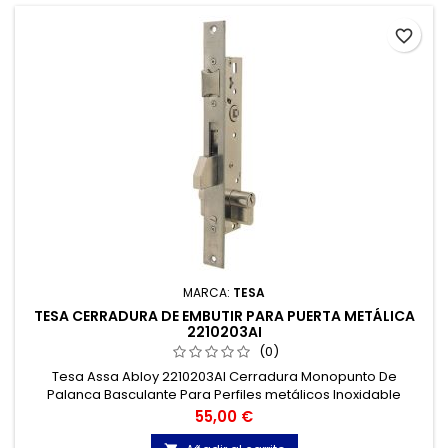
favorite_border
MARCA:
TESA
TESA CERRADURA DE EMBUTIR PARA PUERTA METÁLICA
2210203AI
(0)
Tesa Assa Abloy 2210203AI Cerradura Monopunto De
Palanca Basculante Para Perfiles metálicos Inoxidable
Entrada 20 mm.
Precio
55,00 €