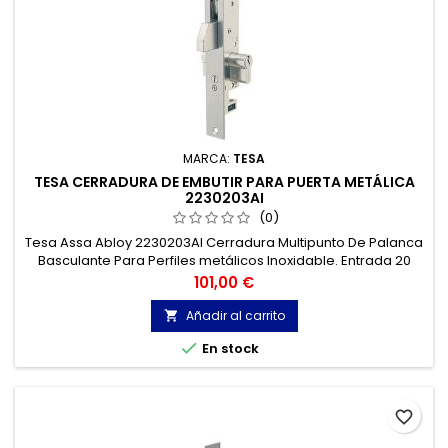
MARCA:
TESA
TESA CERRADURA DE EMBUTIR PARA PUERTA METÁLICA
2230203AI
(0)
Tesa Assa Abloy 2230203AI Cerradura Multipunto De Palanca
Basculante Para Perfiles metálicos Inoxidable. Entrada 20
mm. 2230.
Precio
101,00 €
Añadir al carrito


En stock
favorite_border