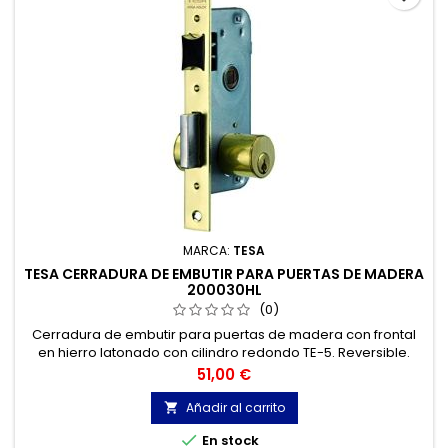
MARCA:
TESA
TESA CERRADURA DE EMBUTIR PARA PUERTAS DE MADERA
200030HL
(0)
Cerradura de embutir para puertas de madera con frontal
en hierro latonado con cilindro redondo TE-5. Reversible.
Distancia entre ejes: 54,5 mm.
Precio
51,00 €
Añadir al carrito


En stock