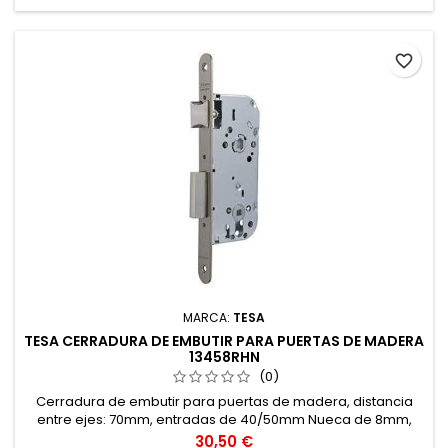
favorite_border
MARCA:
TESA
TESA CERRADURA DE EMBUTIR PARA PUERTAS DE MADERA
13458RHN
(0)
Cerradura de embutir para puertas de madera, distancia
entre ejes: 70mm, entradas de 40/50mm Nueca de 8mm,
nueca de condena de 6mm Reversible.
Precio
30,50 €