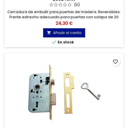
(0)
Cerradura de embutir para puertas de madera. Reversibles.
Frente estrecho adecuado para puertas con solapa de 20
mm.
Precio
24,30 €
Añadir al carrito


En stock
favorite_border