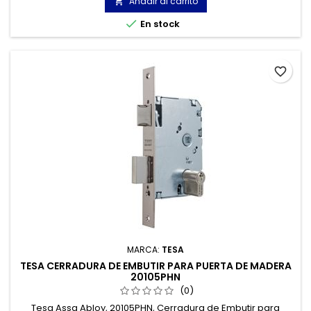
Añadir al carrito


En stock
favorite_border
MARCA:
TESA
TESA CERRADURA DE EMBUTIR PARA PUERTA DE MADERA
20105PHN
(0)
Tesa Assa Abloy, 20105PHN, Cerradura de Embutir para