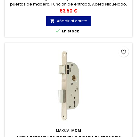
puertas de madera, Función de entrada, Acero Niquelado.
Precio
63,50 €
Añadir al carrito


En stock
favorite_border
MARCA:
MCM