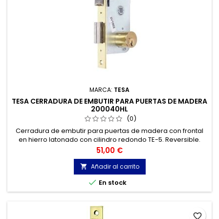
MARCA:
TESA
TESA CERRADURA DE EMBUTIR PARA PUERTAS DE MADERA
200040HL
(0)
Cerradura de embutir para puertas de madera con frontal
en hierro latonado con cilindro redondo TE-5. Reversible.
Distancia entre ejes: 54,5 mm.
Precio
51,00 €
Añadir al carrito


En stock
favorite_border