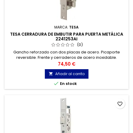
MARCA:
TESA
TESA CERRADURA DE EMBUTIR PARA PUERTA METÁLICA
2241253AI
(0)
Gancho reforzado con dos placas de acero. Picaporte
reversible. Frente y cerraderos de acero inoxidable.
Precio
74,50 €
Añadir al carrito


En stock
favorite_border