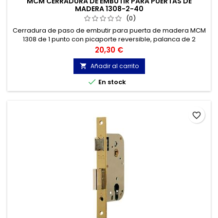
MCM CERRADURA DE EMBUTIR PARA PUERTAS DE
MADERA 1308-2-40
(0)
Cerradura de paso de embutir para puerta de madera MCM
1308 de 1 punto con picaporte reversible, palanca de 2
vueltas, llave de borja, manilla y distancia entre ejes de
Precio
20,30 €
70mm.
Añadir al carrito


En stock
favorite_border