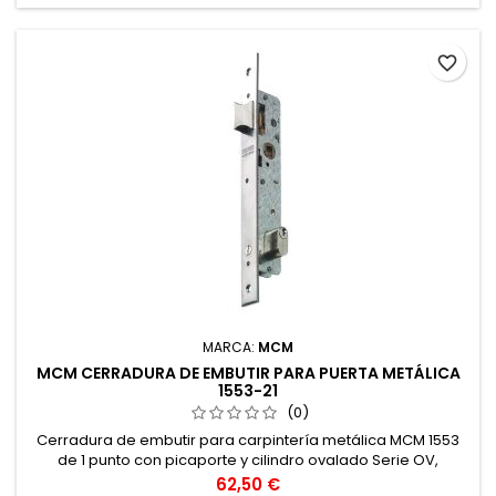
favorite_border
MARCA:
MCM
MCM CERRADURA DE EMBUTIR PARA PUERTA METÁLICA
1553-21
(0)
Cerradura de embutir para carpintería metálica MCM 1553
de 1 punto con picaporte y cilindro ovalado Serie OV,
especial para cerradero eléctrico o portero automático
Precio
62,50 €