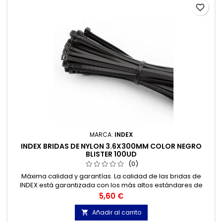
favorite_border
MARCA:
INDEX
INDEX BRIDAS DE NYLON 3.6X300MM COLOR NEGRO
BLISTER 100UD
(0)
Máxima calidad y garantías. La calidad de las bridas de
INDEX está garantizada con los más altos estándares de
calidad, gracias a la certificación de acuerdo con la norma
Precio
5,60 €
UNE-EN 62275, que permite el marcado CE y con
homologación UL.
Añadir al carrito
