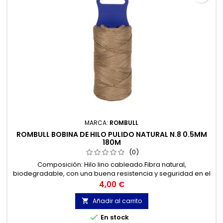
MARCA:
ROMBULL
ROMBULL BOBINA DE HILO PULIDO NATURAL N.8 0.5MM
180M
(0)
Composición: Hilo lino cableado.Fibra natural,
biodegradable, con una buena resistencia y seguridad en el
nudo, fibra mas suave que el sisal. Aplicaciones: Etiquetas,
Precio
4,00 €
bricolaje, industria alimentacion, industria, comercios,
juguetes, textil...
Añadir al carrito


En stock