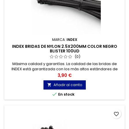
MARCA:
INDEX
INDEX BRIDAS DE NYLON 2.5X200MM COLOR NEGRO
BLISTER 100UD
(0)
Máxima calidad y garantías. La calidad de las bridas de
INDEX está garantizada con los más altos estándares de
calidad, gracias a la certificación de acuerdo con la norma
Precio
3,90 €
UNE-EN 62275, que permite el marcado CE y con
homologación UL.
Añadir al carrito


En stock
favorite_border