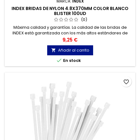
MARCA:
INDEX
INDEX BRIDAS DE NYLON 4.8X370MM COLOR BLANCO
BLISTER 100UD
(0)
Máxima calidad y garantías. La calidad de las bridas de
INDEX está garantizada con los más altos estándares de
calidad, gracias a la certificación de acuerdo con la norma
Precio
9,25 €
UNE-EN 62275, que permite el marcado CE y con
homologación UL.
Añadir al carrito


En stock
favorite_border