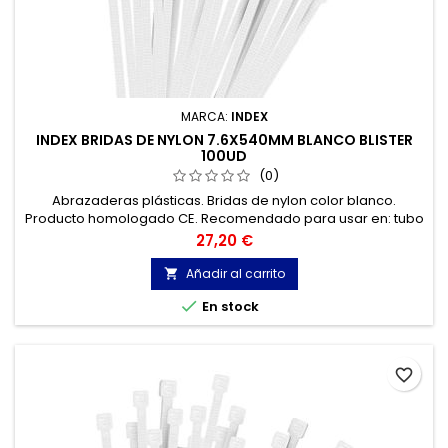
MARCA:
INDEX
INDEX BRIDAS DE NYLON 7.6X540MM BLANCO BLISTER
100UD
(0)
Abrazaderas plásticas. Bridas de nylon color blanco.
Producto homologado CE. Recomendado para usar en: tubo
acero, tubo cobre, tubo pvc, tubo flexible, cable… entre otros.
Precio
27,20 €
Añadir al carrito


En stock
favorite_border