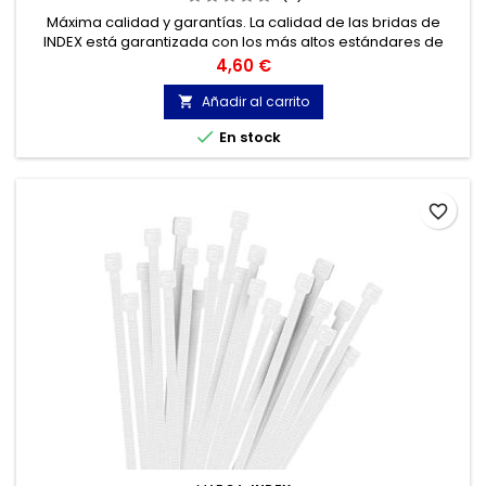
Máxima calidad y garantías. La calidad de las bridas de
INDEX está garantizada con los más altos estándares de
calidad, gracias a la certificación de acuerdo con la norma
Precio
4,60 €
UNE-EN 62275, que permite el marcado CE y con
homologación UL.
Añadir al carrito


En stock
favorite_border