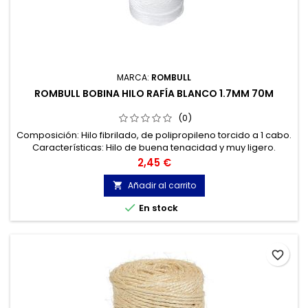
MARCA:
ROMBULL
ROMBULL BOBINA HILO RAFÍA BLANCO 1.7MM 70M
(0)
Composición: Hilo fibrilado, de polipropileno torcido a 1 cabo.
Características: Hilo de buena tenacidad y muy ligero.
Aplicaciones: Agricultura, paquetería, jardinería, bricolaje,
Precio
2,45 €
invernaderos, deporte.
Añadir al carrito


En stock
favorite_border