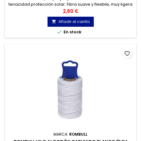
tenacidad protección solar. Fibra suave y flexible, muy ligera
con gran resistencia a la tracción, buena anudabilidad,
Precio
2,60 €
resistente a la mayoría de los ácidos.
Añadir al carrito


En stock
favorite_border
MARCA:
ROMBULL