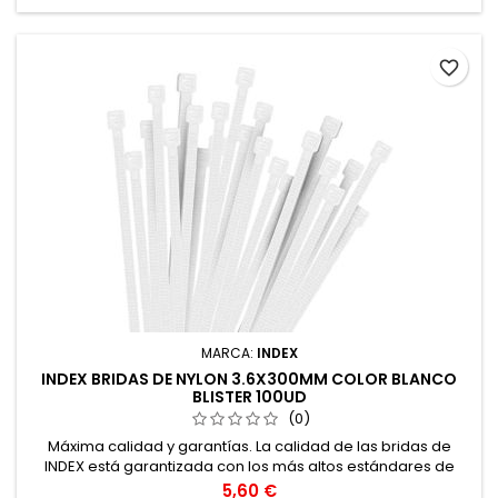
favorite_border
MARCA:
INDEX
INDEX BRIDAS DE NYLON 3.6X300MM COLOR BLANCO
BLISTER 100UD
(0)
Máxima calidad y garantías. La calidad de las bridas de
INDEX está garantizada con los más altos estándares de
calidad, gracias a la certificación de acuerdo con la norma
Precio
5,60 €