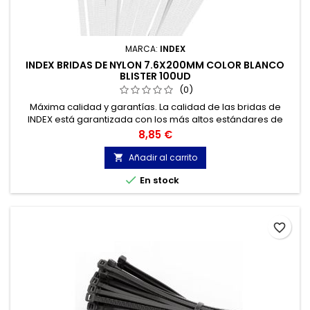
MARCA:
INDEX
INDEX BRIDAS DE NYLON 7.6X200MM COLOR BLANCO
BLISTER 100UD
(0)
Máxima calidad y garantías. La calidad de las bridas de
INDEX está garantizada con los más altos estándares de
calidad, gracias a la certificación de acuerdo con la norma
Precio
8,85 €
UNE-EN 62275, que permite el marcado CE y con
homologación UL.
Añadir al carrito


En stock
favorite_border