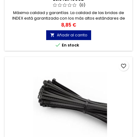
(0)
Máxima calidad y garantías. La calidad de las bridas de
INDEX está garantizada con los más altos estándares de
calidad, gracias a la certificación de acuerdo con la norma
Precio
8,85 €
UNE-EN 62275, que permite el marcado CE y con
homologación UL.
Añadir al carrito


En stock
favorite_border