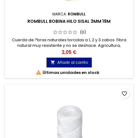
MARCA:
ROMBULL
ROMBULL BOBINA HILO SISAL 3MM 19M
(0)
Cuerda de ?bras naturales torcidas a 1, 2 y 3 cabos. Fibra
natural muy resistente y no se deshace. Agricultura,
ganadería, paquetería, bricolaje.
Precio
2,05 €
Añadir al carrito


Últimas unidades en stock
favorite_border