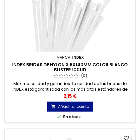
MARCA:
INDEX
INDEX BRIDAS DE NYLON 3.6X140MM COLOR BLANCO
BLISTER 100UD
(0)
Máxima calidad y garantías. La calidad de las bridas de
INDEX está garantizada con los más altos estándares de
calidad, gracias a la certificación de acuerdo con la norma
Precio
2,15 €
UNE-EN 62275, que permite el marcado CE y con
homologación UL.
Añadir al carrito


En stock
favorite_border