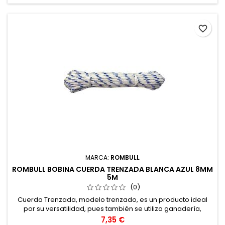
favorite_border
MARCA:
ROMBULL
ROMBULL BOBINA CUERDA TRENZADA BLANCA AZUL 8MM
5M
(0)
Cuerda Trenzada, modelo trenzado, es un producto ideal
por su versatilidad, pues también se utiliza ganadería,
porque el sudor de los animales no afecta su resistencia.
Precio
7,35 €