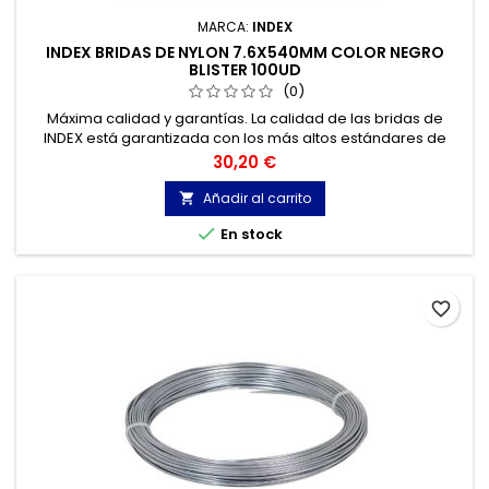
MARCA:
INDEX
INDEX BRIDAS DE NYLON 7.6X540MM COLOR NEGRO
BLISTER 100UD
(0)
Máxima calidad y garantías. La calidad de las bridas de
INDEX está garantizada con los más altos estándares de
calidad, gracias a la certificación de acuerdo con la norma
Precio
30,20 €
UNE-EN 62275, que permite el marcado CE y con
homologación UL.
Añadir al carrito


En stock
favorite_border