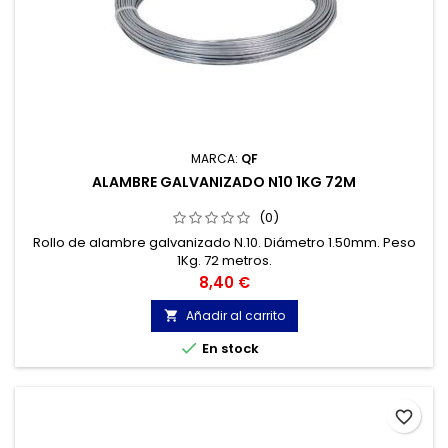
MARCA:
QF
ALAMBRE GALVANIZADO N10 1KG 72M
(0)
Rollo de alambre galvanizado N.10. Diámetro 1.50mm. Peso
1Kg. 72 metros.
Precio
8,40 €
Añadir al carrito


En stock
favorite_border