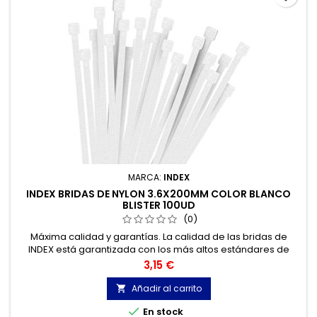
MARCA:
INDEX
INDEX BRIDAS DE NYLON 3.6X200MM COLOR BLANCO
BLISTER 100UD
(0)
Máxima calidad y garantías. La calidad de las bridas de
INDEX está garantizada con los más altos estándares de
calidad, gracias a la certificación de acuerdo con la norma
Precio
3,15 €
UNE-EN 62275, que permite el marcado CE y con
homologación UL.
Añadir al carrito


En stock