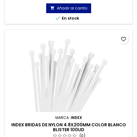
UNE-EN 62275, que permite el marcado CE y con
homologación UL.
Añadir al carrito


En stock
favorite_border
MARCA:
INDEX
INDEX BRIDAS DE NYLON 4.8X200MM COLOR BLANCO
BLISTER 100UD
(0)