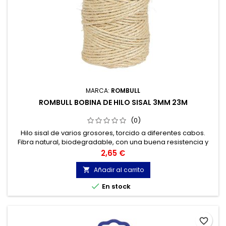
MARCA:
ROMBULL
ROMBULL BOBINA DE HILO SISAL 3MM 23M
(0)
Hilo sisal de varios grosores, torcido a diferentes cabos.
Fibra natural, biodegradable, con una buena resistencia y
seguridad en el nudo, no posee elasticidad. Aplicaciones:
Precio
2,65 €
Paquetería en general, industria, comercio, agricultura,
jardinería, artesanía,
Añadir al carrito


En stock
favorite_border