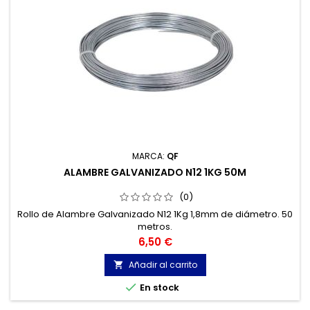
MARCA:
QF
ALAMBRE GALVANIZADO N12 1KG 50M
(0)
Rollo de Alambre Galvanizado N12 1Kg 1,8mm de diámetro. 50
metros.
Precio
6,50 €
Añadir al carrito


En stock