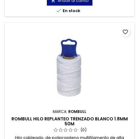
Añadir al carrito


En stock
favorite_border
MARCA:
ROMBULL
ROMBULL HILO REPLANTEO TRENZADO BLANCO 1.8MM
50M
(0)
Hilo cableado, de polipropileno multifilamento de alta