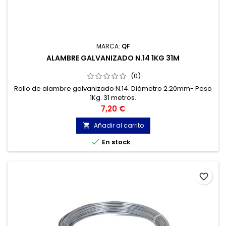
MARCA:
QF
ALAMBRE GALVANIZADO N.14 1KG 31M
(0)
Rollo de alambre galvanizado N.14. Diámetro 2.20mm- Peso
1Kg. 31 metros.
Precio
7,20 €
Añadir al carrito


En stock
favorite_border