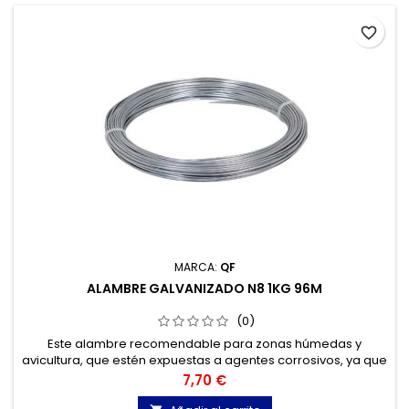
favorite_border
MARCA:
QF
ALAMBRE GALVANIZADO N8 1KG 96M
(0)
Este alambre recomendable para zonas húmedas y
avicultura, que estén expuestas a agentes corrosivos, ya que
es resistente a la corrosión. Es muy fácil de manejar y su
Precio
7,70 €
ductilidad permite un fácil amarre.