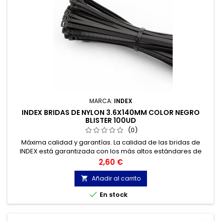
MARCA:
INDEX
INDEX BRIDAS DE NYLON 3.6X140MM COLOR NEGRO
BLISTER 100UD
(0)
Máxima calidad y garantías. La calidad de las bridas de
INDEX está garantizada con los más altos estándares de
calidad, gracias a la certificación de acuerdo con la norma
Precio
2,60 €
UNE-EN 62275, que permite el marcado CE y con
homologación UL.
Añadir al carrito


En stock