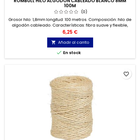
ROMBULL HILO ALGODÓN CABLEADO BLANCO 8MM
100M
(0)
Grosor hilo: 1,8mm longitud: 100 metros. Composición: hilo de
algodón cableado. Características: fibra suave y flexible,
excelente anudabiliddad. Aplicaciones: industrias
Precio
6,25 €
cerámicas, plomadas floricultura, jardinería, juguetería,
trabajos manuales, deporte
Añadir al carrito


En stock
favorite_border