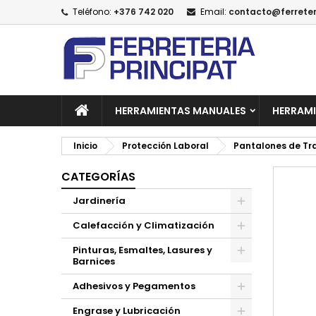
Teléfono:
+376 742 020
Email:
contacto@ferreter
A
C
I
add_circle_outline
De
No
HERRAMIENTAS MANUALES
HERRAMI
Inicio
Protección Laboral
Pantalones de Tr
CATEGORÍAS
Jardinería
Calefacción y Climatización
Pinturas, Esmaltes, Lasures y
Barnices
Adhesivos y Pegamentos
Engrase y Lubricación