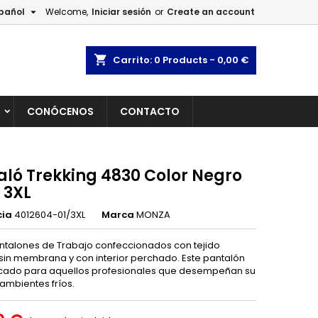

pañol
Welcome,
Iniciar sesión
or
Create an account
×
×
×
shopping_cart
Carrito:
0
Products - 0,00 €
L
CONÓCENOS
CONTACTO
n
s
aló Trekking 4830 Color Negro
 3XL
cia
4012604-01/3XL
Marca
MONZA
ntalones de Trabajo confeccionados con tejido
l sin membrana y con interior perchado. Este pantalón
icado para aquellos profesionales que desempeñan su
 ambientes fríos.