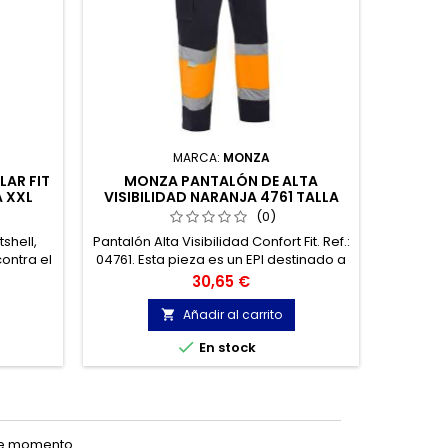
MARCA:
MONZA
AR FIT
MONZA PANTALÓN DE ALTA
WORKT
 XXL
VISIBILIDAD NARANJA 4761 TALLA
MULT
52-54
(0)
shell,
Pantalón Alta Visibilidad Confort Fit. Ref.:
Panta
ontra el
04761. Esta pieza es un EPI destinado a
abertur
alones de
señalizar la presencia diurna y
dos bo
Precio
30,65 €
nocturna del profesional bajo
situaciones de peligro de baja
Añadir al carrito

visibilidad.


En stock
Úl
te momento.