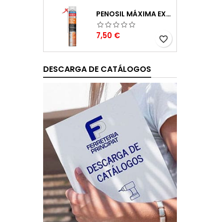
PENOSIL MÁXIMA EXPANSIÓN ESPUMA DE POLIURETANO 750ML
Precio
7,50 €
favorite_border
DESCARGA DE CATÁLOGOS