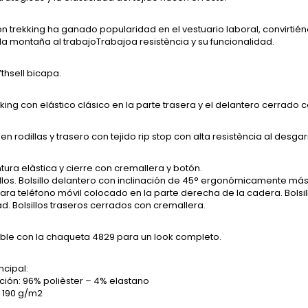
ón trekking ha ganado popularidad en el vestuario laboral, convirti
 la montaña al trabajoTrabajoa resistència y su funcionalidad.
fthsell bicapa.
ekking con elástico clásico en la parte trasera y el delantero cerrado 
en rodillas y trasero con tejido rip stop con alta resistència al desgar
tura elàstica y cierre con cremallera y botón.
illos. Bolsillo delantero con inclinación de 45° ergonómicamente má
mara teléfono móvil colocado en la parte derecha de la cadera. Bolsi
. Bolsillos traseros cerrados con cremallera.
le con la chaqueta 4829 para un look completo.
ncipal:
ión: 96% polièster – 4% elastano
 190 g/m2