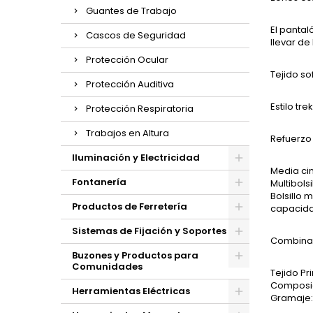
Guantes de Trabajo
El pantal
Cascos de Seguridad
llevar de
Protección Ocular
Tejido so
Protección Auditiva
Estilo tr
Protección Respiratoria
Trabajos en Altura
Refuerzo 
Iluminación y Electricidad
Media cin
Fontanería
Multibols
Bolsillo 
Productos de Ferretería
capacidad
Sistemas de Fijación y Soportes
Combinab
Buzones y Productos para
Comunidades
Tejido Pri
Composic
Herramientas Eléctricas
Gramaje: