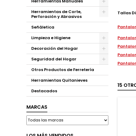
Herramientas Manuales
Herramientas de Corte,
Tallas D
Perforación y Abrasivos
Pantalon
Señáletica
Limpieza e Higiene
Pantalon
Pantalon
Decoración del Hogar
Pantalon
Seguridad del Hogar
Pantalon
Otros Productos de Ferretería
Herramientas Quitanieves
15 OTR
Destacados
MARCAS
LOS MÁS VENDIDOS