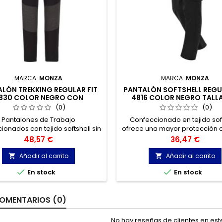
MARCA:
MONZA
MARCA:
MONZA
LÓN TREKKING REGULAR FIT
PANTALÓN SOFTSHELL REGUL
830 COLOR NEGRO CON
4816 COLOR NEGRO TALLA
REFLECTANTE TALLA S
(0)
(0)
Pantalones de Trabajo
Confeccionado en tejido soft
ionados con tejido softshell sin
ofrece una mayor protección c
ana y con interior perchado.
frío y el viento que otros pant
Precio
Precio
48,57 €
36,47 €
 pantalón està indicado para
trabajo.
quellos profesionales que
Añadir al carrito
Añadir al carrito


peñan su labor en ambientes


En stock
En stock
fríos.
OMENTARIOS (0)
No hay reseñas de clientes en es