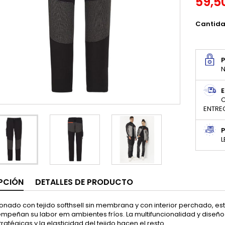
59,5
Cantid
N
E
C
ENTRE
P
L
PCIÓN
DETALLES DE PRODUCTO
nado con tejido softhsell sin membrana y con interior perchado, es
peñan su labor em ambientes fríos. La multifuncionalidad y diseño e
ratégicas y la elasticidad del tejido hacen el resto.