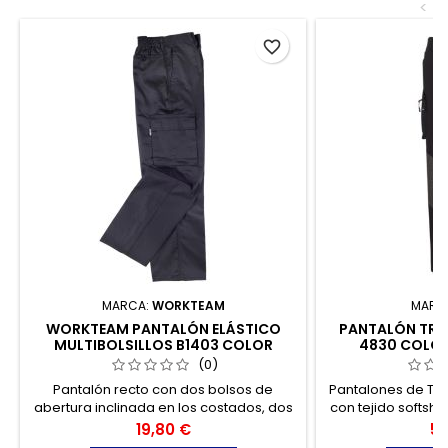
<
favorite_border
MARCA:
WORKTEAM
MARC
WORKTEAM PANTALÓN ELÁSTICO
PANTALÓN TREK
MULTIBOLSILLOS B1403 COLOR
4830 COLOR
NEGRO TALLA 50
(0)
Pantalón recto con dos bolsos de
Pantalones de Tr
abertura inclinada en los costados, dos
con tejido softsh
bolsos laterales de carga con cartera
interior perchad
Precio
Pr
19,80 €
59
de velcro.
indicado para aq