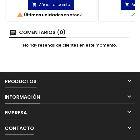
que desempe
Añadir al carrito
Añad


ambien


Últimas unidades en stock
E
COMENTARIOS (0)
No hay reseñas de clientes en este momento.

PRODUCTOS

INFORMACIÓN

EMPRESA

CONTACTO