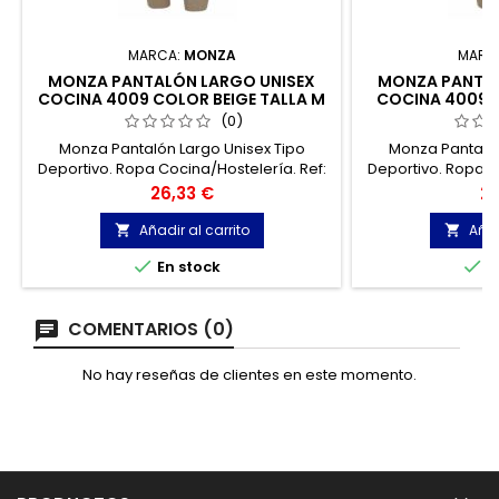
MARCA:
MONZA
MARC
MONZA PANTALÓN LARGO UNISEX
MONZA PANTAL
COCINA 4009 COLOR BEIGE TALLA M
COCINA 4009 C
(0)
Monza Pantalón Largo Unisex Tipo
Monza Pantalón
Deportivo. Ropa Cocina/Hostelería. Ref:
Deportivo. Ropa C
4009. Color Beige.
4009. C
Precio
Pr
26,33 €
26
Añadir al carrito
Añad




En stock
E
COMENTARIOS (0)
No hay reseñas de clientes en este momento.