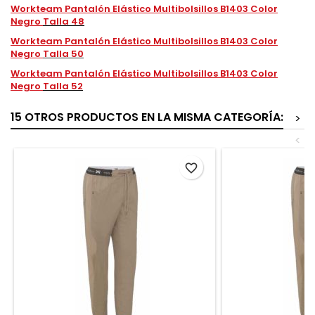
Workteam Pantalón Elástico Multibolsillos B1403 Color
Negro
Talla 48
Workteam Pantalón Elástico Multibolsillos B1403 Color
Negro
Talla 50
Workteam Pantalón Elástico Multibolsillos B1403 Color
Negro
Talla 52
15 OTROS PRODUCTOS EN LA MISMA CATEGORÍA:
>
<
favorite_border