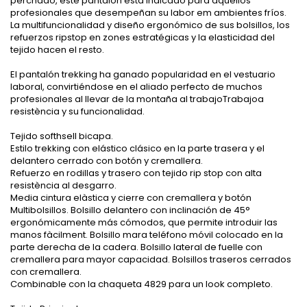
perchado, este pantalón està indicado para aquellos
profesionales que desempeñan su labor em ambientes fríos.
La multifuncionalidad y diseño ergonómico de sus bolsillos, los
refuerzos ripstop en zones estratégicas y la elasticidad del
tejido hacen el resto.
El pantalón trekking ha ganado popularidad en el vestuario
laboral, convirtiéndose en el aliado perfecto de muchos
profesionales al llevar de la montaña al trabajoTrabajoa
resistència y su funcionalidad.
Tejido softhsell bicapa.
Estilo trekking con elástico clásico en la parte trasera y el
delantero cerrado con botón y cremallera.
Refuerzo en rodillas y trasero con tejido rip stop con alta
resistència al desgarro.
Media cintura elàstica y cierre con cremallera y botón
Multibolsillos. Bolsillo delantero con inclinación de 45°
ergonómicamente más cómodos, que permite introduir las
manos fàcilment. Bolsillo mara teléfono móvil colocado en la
parte derecha de la cadera. Bolsillo lateral de fuelle con
cremallera para mayor capacidad. Bolsillos traseros cerrados
con cremallera.
Combinable con la chaqueta 4829 para un look completo.