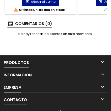
cremallera.
que desempe
Añadir al carrito
Añad


ambien


Últimas unidades en stock
E
COMENTARIOS (0)
No hay reseñas de clientes en este momento.

PRODUCTOS

INFORMACIÓN

EMPRESA

CONTACTO