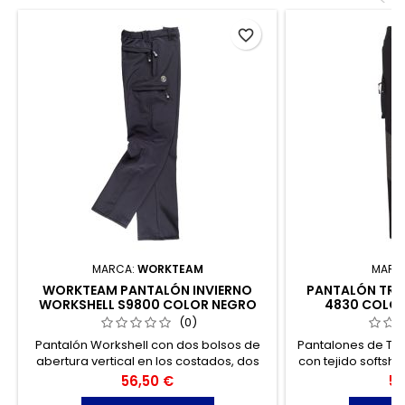
favorite_border
MARCA:
WORKTEAM
MARC
WORKTEAM PANTALÓN INVIERNO
PANTALÓN TREK
WORKSHELL S9800 COLOR NEGRO
4830 COLOR
TALLA L
(0)
Pantalón Workshell con dos bolsos de
Pantalones de Tr
abertura vertical en los costados, dos
con tejido softsh
bolsos laterales y dos bolsos traseros,
interior perchad
Precio
Pr
56,50 €
59
todos interiores con cierre de
indicado para aq