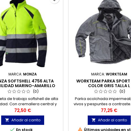
MARCA:
MONZA
MARCA:
WORKTEAM
ZA SOFTSHELL 4756 ALTA
WORKTEAM PARKA SPORT 
BILIDAD MARINO-AMARILLO
COLOR GRIS TALLA L
TALLA L
(0)
(0)
ta de trabajo softshell de alta
Parka acolchada impermeab
lidad. Con cremallera central y
vivos y pespuntes a contraste
ibolsillos. La combinación de
alto revestido de polar y c
Precio
Precio
72,50 €
77,25 €
consiguen una alta protección
desmontable con cordón elás
los elementos, transpirabilidad,
pieza ajustable.
Añadir al carrito
Añadir al carrito


cidad aislante y comodidad.


En stock
Últimas unidades en s