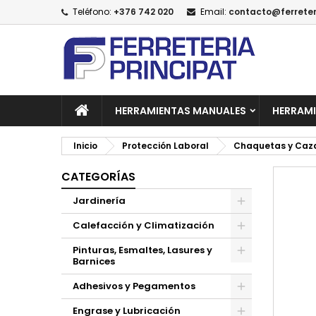
Teléfono:
+376 742 020
Email:
contacto@ferreter
A
C
I
add_circle_outline
De
No
HERRAMIENTAS MANUALES
HERRAMI
Inicio
Protección Laboral
Chaquetas y Caz
CATEGORÍAS
Jardinería
Calefacción y Climatización
Pinturas, Esmaltes, Lasures y
Barnices
Adhesivos y Pegamentos
Engrase y Lubricación