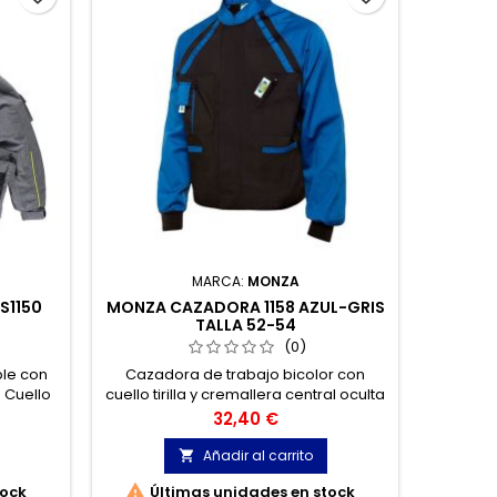
MARCA:
MONZA
S1150
MONZA CAZADORA 1158 AZUL-GRIS
WORKTE
TALLA 52-54
(0)
le con
Cazadora de trabajo bicolor con
Cazador
. Cuello
cuello tirilla y cremallera central oculta
alta vi
apucha
por tapeta con velcro.
Precio
32,40 €
tico y
Añadir al carrito


tock
Últimas unidades en stock