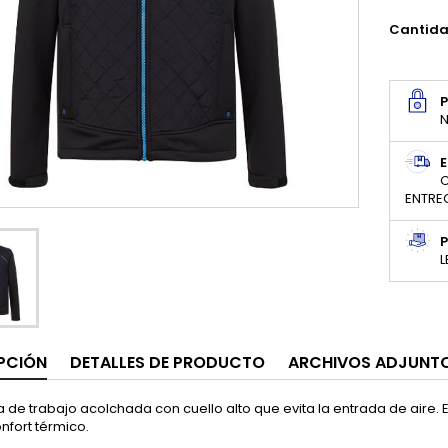
Cantid
N
E
C
ENTRE
P
L
PCIÓN
DETALLES DE PRODUCTO
ARCHIVOS ADJUNT
de trabajo acolchada con cuello alto que evita la entrada de aire. El
nfort térmico.