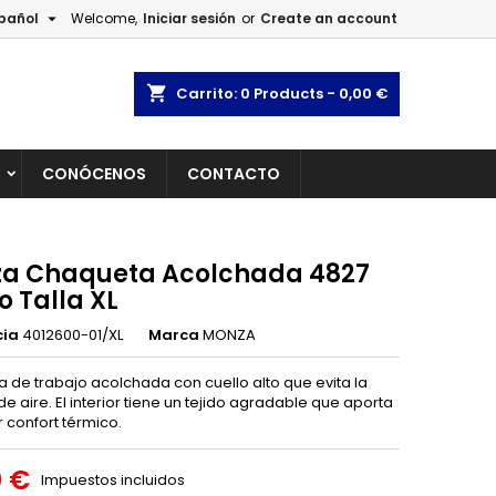

pañol
Welcome,
Iniciar sesión
or
Create an account
×
×
×
shopping_cart
Carrito:
0
Products - 0,00 €
L
CONÓCENOS
CONTACTO
n
s
a Chaqueta Acolchada 4827
o Talla XL
cia
4012600-01/XL
Marca
MONZA
 de trabajo acolchada con cuello alto que evita la
e aire. El interior tiene un tejido agradable que aporta
 confort térmico.
0 €
Impuestos incluidos