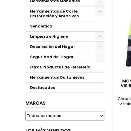
Herramientas Manuales
Herramientas de Corte,
Perforación y Abrasivos
Señáletica
Limpieza e Higiene
Decoración del Hogar
Seguridad del Hogar
Otros Productos de Ferretería
Herramientas Quitanieves
MON
VISI
Destacados
Chaque
MARCAS
visibi
mult
capas 
contra 
capa
LOS MÁS VENDIDOS