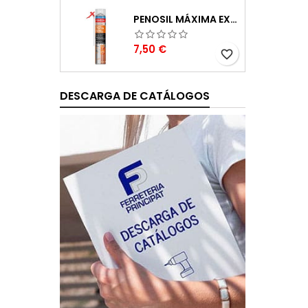
PENOSIL MÁXIMA EXPANSIÓN ESPUMA DE POLIURETANO 750ML
Precio
7,50 €
favorite_border
DESCARGA DE CATÁLOGOS