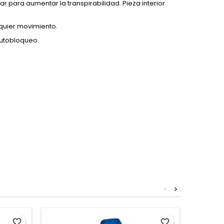
r para aumentar la transpirabilidad. Pieza interior
quier movimiento.
autobloqueo.
<
>
favorite_border
favorite_border