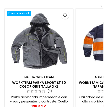
<
Fuera de stock
favorite_border
MARCA:
WORKTEAM
MARCA:
WORKTEAM PARKA SPORT S1150
WORKTEAM CAZA
COLOR GRIS TALLA XXL
NARANJA
(0)
Parka acolchada impermeable con
Cazadora de alg
vivos y pespuntes a contraste. Cuello
alta visibilidad 
alto revestido de polar y capucha
Precio
Pr
105,92 €
44