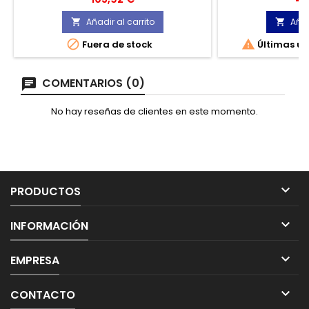
desmontable con cordón elástico y
pieza ajustable.
Añadir al carrito
Añad




Fuera de stock
Últimas un
COMENTARIOS (0)
No hay reseñas de clientes en este momento.

PRODUCTOS

INFORMACIÓN

EMPRESA

CONTACTO