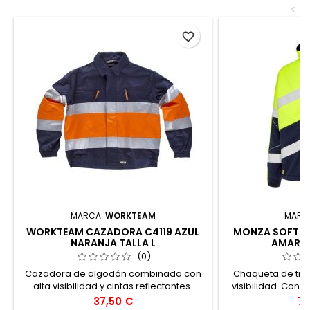
<
favorite_border
MARCA:
WORKTEAM
MARC
WORKTEAM CAZADORA C4119 AZUL
MONZA SOFTSH
NARANJA TALLA L
AMARIL
(0)
Cazadora de algodón combinada con
Chaqueta de trab
alta visibilidad y cintas reflectantes.
visibilidad. Con c
entrada de aire 
Precio
Pr
37,50 €
72