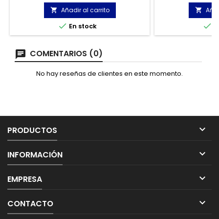
en el codo pa
mov
Añadir al carrito
Añad




En stock
E
COMENTARIOS (0)
No hay reseñas de clientes en este momento.

PRODUCTOS

INFORMACIÓN

EMPRESA

CONTACTO