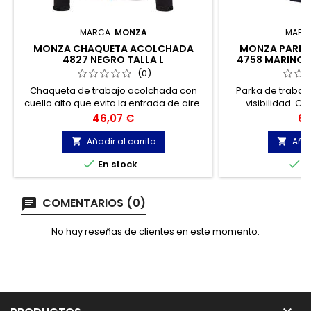
MARCA:
MONZA
MARC
MONZA CHAQUETA ACOLCHADA
MONZA PARKA 
4827 NEGRO TALLA L
4758 MARINO-
(0)
Chaqueta de trabajo acolchada con
Parka de trabaj
cuello alto que evita la entrada de aire.
visibilidad. C
El interior tiene un tejido agradable que
cremallera ce
Precio
Pr
46,07 €
68
aporta un mayor confort térmico.
Añadir al carrito
Añad




En stock
E
COMENTARIOS (0)
No hay reseñas de clientes en este momento.