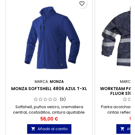
favorite_border
MARCA:
MONZA
MARCA:
MONZA SOFTSHELL 4806 AZUL T-XL
WORKTEAM PARK
FLUOR S100
(0)
Softshell, puños velcro, cremallera
Parka acolchada 
central, costadillos, cintura ajustable.
cintas reflecta
capucha interior 
Precio
Pr
56,00 €
59
Añadir al carrito
Añad

