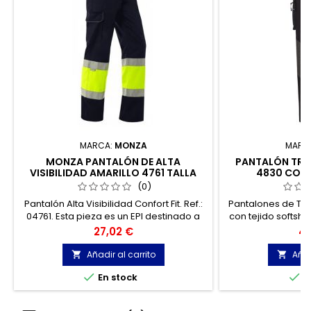
MARCA:
MONZA
MARC
MONZA PANTALÓN DE ALTA
PANTALÓN TREK
VISIBILIDAD AMARILLO 4761 TALLA
4830 COL
52-54
REFLECTAN
(0)
Pantalón Alta Visibilidad Confort Fit. Ref.:
Pantalones de Tr
04761. Esta pieza es un EPI destinado a
con tejido softsh
señalizar la presencia diurna y nocturna
interior perchad
Precio
Pr
27,02 €
48
del profesional bajo situaciones de
indicado para aq
peligro de baja visibilidad.
que desempe
Añadir al carrito
Añad


ambien


En stock
E